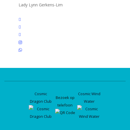
Lady Lynn Gerkens-Lim
twitter
facebook
linkedin
instagram
whatsapp
Cosmic
Cosmic Wind
Bezoek op
Dragon Club
Water
telefoon