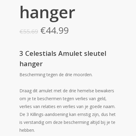
hanger
Oorspronkelijke
Huidige
€
44.99
€
55.69
prijs
prijs
was:
is:
3 Celestials Amulet sleutel
€55.69.
€44.99.
hanger
Bescherming tegen de drie moorden.
Draag dit amulet met de drie hemelse bewakers
om je te beschermen tegen verlies van geld,
verlies van relaties en verlies van je goede naam.
De 3 Killings-aandoening kan ernstig zijn, dus het
is verstandig om deze bescherming altijd bij je te
hebben.