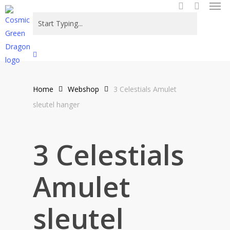
Men
Skip
to
search
main
content
Close
Search
Home
Webshop
3 Celestials Amulet
sleutel hanger
3 Celestials
Amulet
sleutel