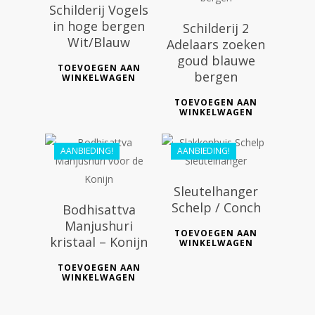
Schilderij Vogels
in hoge bergen
Schilderij 2
Wit/Blauw
Adelaars zoeken
goud blauwe
TOEVOEGEN AAN
bergen
WINKELWAGEN
€
31.99
€
44.99
TOEVOEGEN AAN
WINKELWAGEN
€
28.00
€
40.49
AANBIEDING!
AANBIEDING!
Sleutelhanger
Schelp / Conch
Bodhisattva
Manjushuri
TOEVOEGEN AAN
kristaal – Konijn
WINKELWAGEN
TOEVOEGEN AAN
WINKELWAGEN
€
55.99