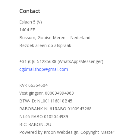
Contact
Eslaan 5 (V)
1404 EE
Bussum, Gooise Meren – Nederland
Bezoek alleen op afspraak
+31 (0)6-51285688 (WhatsApp/Messenger)
cgdmailshop@gmail.com
KVK 66364604
Vestigingsnr. 000034994963
BTW-ID: NL001116818B45
RABOBANK NL61RABO 0100943268
NL46 RABO 0105044989
BIC: RABONL2U
Powered by Kroon Webdesign. Copyright Master