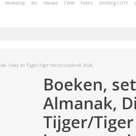
Workshop
Biz
Nieuws
CWW
Foto’s
Stichting COTF
nak, Diary en Tijger/Tiger horoscoopboek 2026
Boeken, set
Almanak, D
Tijger/Tiger