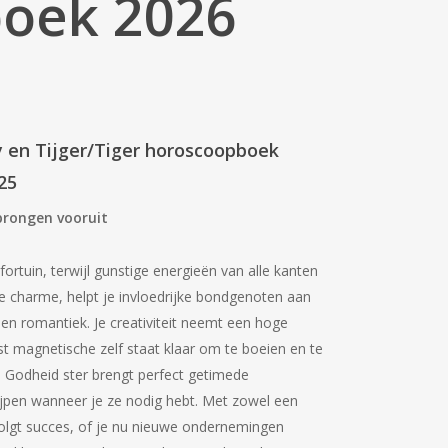
oek 2026
y en Tijger/Tiger horoscoopboek
25
sprongen vooruit
ortuin, terwijl gunstige energieën van alle kanten
e charme, helpt je invloedrijke bondgenoten aan
 en romantiek. Je creativiteit neemt een hoge
est magnetische zelf staat klaar om te boeien en te
n Godheid ster brengt perfect getimede
rijpen wanneer je ze nodig hebt. Met zowel een
 volgt succes, of je nu nieuwe ondernemingen