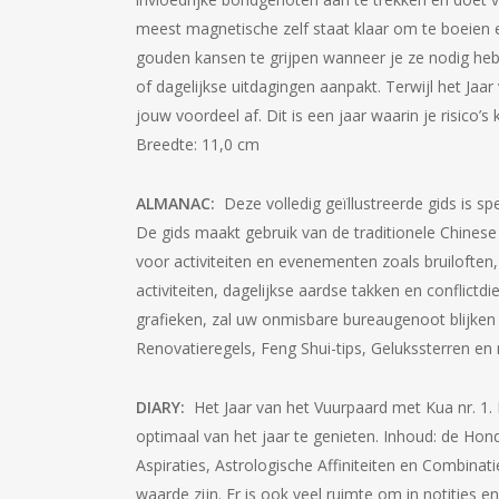
meest magnetische zelf staat klaar om te boeien e
gouden kansen te grijpen wanneer je ze nodig hebt
of dagelijkse uitdagingen aanpakt. Terwijl het Ja
jouw voordeel af. Dit is een jaar waarin je risic
Breedte: 11,0 cm
ALMANAC:
Deze volledig geïllustreerde gids is s
De gids maakt gebruik van de traditionele Chinese
voor activiteiten en evenementen zoals bruiloften
activiteiten, dagelijkse aardse takken en conflict
grafieken, zal uw onmisbare bureaugenoot blijken 
Renovatieregels, Feng Shui-tips, Gelukssterren e
DIARY:
Het Jaar van het Vuurpaard met Kua nr. 1. 
optimaal van het jaar te genieten. Inhoud: de Hon
Aspiraties, Astrologische Affiniteiten en Combina
waarde zijn. Er is ook veel ruimte om in notities 