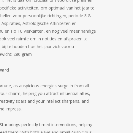
 1. Het is daarom cruciaal om vooruit te plannen
pecifieke activiteiten, om optimaal van het jaar te
bellen voor persoonlijke richtingen, periode 8 &
spiraties, Astrologische Affiniteiten en
hu en Ho Tu vierkanten, en nog veel meer handige
 ook veel ruimte om in notities en afspraken te
 bij te houden hoe het jaar zich voor u
ewicht: 280 gram
rward
rtune, as auspicious energies surge in from all
ur charm, helping you attract influential allies,
eativity soars and your intellect sharpens, and
and impress.
tar brings perfectly timed interventions, helping
need them. With both a Big and Small Auspicious