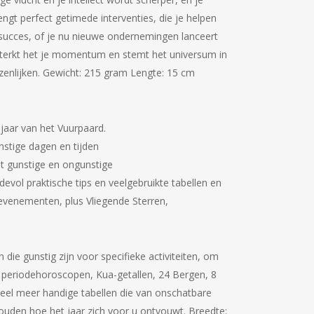
ngt perfect getimede interventies, die je helpen
t succes, of je nu nieuwe ondernemingen lanceert
ersterkt het je momentum en stemt het universum in
ezenlijken. Gewicht: 215 gram Lengte: 15 cm
 jaar van het Vuurpaard.
nstige dagen en tijden
at gunstige en ongunstige
evol praktische tips en veelgebruikte tabellen en
 evenementen, plus Vliegende Sterren,
die gunstig zijn voor specifieke activiteiten, om
 & periodehoroscopen, Kua-getallen, 24 Bergen, 8
veel meer handige tabellen die van onschatbare
 houden hoe het jaar zich voor u ontvouwt. Breedte: