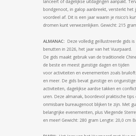
lanceert of dagelijkse uitdagingen aanpakt. Terw
bondgenoot, in galop aanbreekt, versterkt he
voordeel af. Dit is een jaar waarin je risico’s 
dromen kunt verwezenlijken. Gewicht: 215 gra
ALMANAC:
Deze volledig geïllustreerde gids i
benutten in 2026, het jaar van het Vuurpaard.
De gids maakt gebruik van de traditionele Chin
de beste en meest gunstige dagen en tijden
voor activiteiten en evenementen zoals bruiloft
en meer. De gids bevat gunstige en ongunstige
activiteiten, dagelijkse aardse takken en confl
uren. Deze almanak, boordevol praktische tips e
onmisbare bureaugenoot blijken te zijn. Met gu
belangrijke evenementen, plus Vliegende Sterre
en meer! Gewicht: 280 gram Lengte: 20,0 cm B