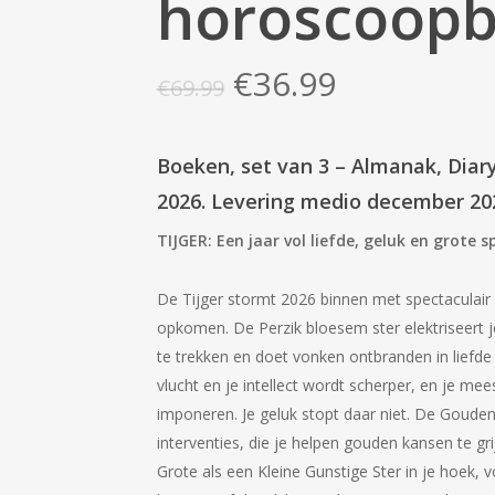
horoscoopb
Oorspronkelijke
Huidige
€
36.99
€
69.99
prijs
prijs
was:
is:
Boeken, set van 3 – Almanak, Diar
€69.99.
€36.99.
2026. Levering medio december 20
TIJGER:
Een jaar vol liefde, geluk en grote 
De Tijger stormt 2026 binnen met spectaculair f
opkomen. De Perzik bloesem ster elektriseert j
te trekken en doet vonken ontbranden in liefde
vlucht en je intellect wordt scherper, en je me
imponeren. Je geluk stopt daar niet. De Goude
interventies, die je helpen gouden kansen te g
Grote als een Kleine Gunstige Ster in je hoek,