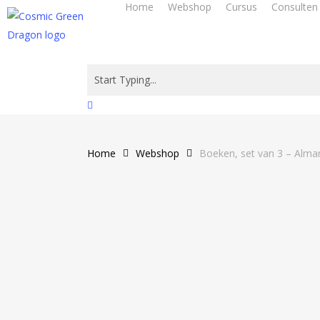
Home
Webshop
Cursus
Consulten
Skip
to
main
content
Close
Search
Home
Webshop
Boeken, set van 3 – Alma