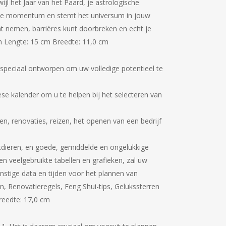
ijl het Jaar van het Paard, je astrologische
t je momentum en stemt het universum in jouw
kunt nemen, barrières kunt doorbreken en echt je
m Lengte: 15 cm Breedte: 11,0 cm
s speciaal ontworpen om uw volledige potentieel te
ese kalender om u te helpen bij het selecteren van
en, renovaties, reizen, het openen van een bedrijf
ictdieren, en goede, gemiddelde en ongelukkige
n veelgebruikte tabellen en grafieken, zal uw
nstige data en tijden voor het plannen van
n, Renovatieregels, Feng Shui-tips, Gelukssterren
reedte: 17,0 cm