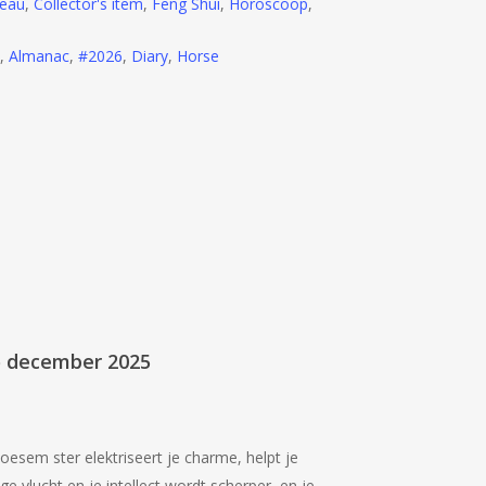
eau
,
Collector's item
,
Feng Shui
,
Horoscoop
,
,
Almanac
,
#2026
,
Diary
,
Horse
io december 2025
oesem ster elektriseert je charme, helpt je
 vlucht en je intellect wordt scherper, en je