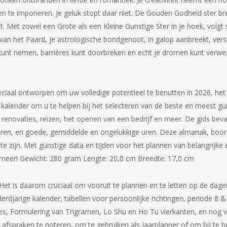
n te imponeren. Je geluk stopt daar niet. De Gouden Godheid ster bre
. Met zowel een Grote als een Kleine Gunstige Ster in je hoek, volg
ar van het Paard, je astrologische bondgenoot, in galop aanbreekt, v
o’s kunt nemen, barrières kunt doorbreken en echt je dromen kunt verw
peciaal ontworpen om uw volledige potentieel te benutten in 2026, het
 kalender om u te helpen bij het selecteren van de beste en meest gu
, renovaties, reizen, het openen van een bedrijf en meer. De gids bev
dieren, en goede, gemiddelde en ongelukkige uren. Deze almanak, boord
te zijn. Met gunstige data en tijden voor het plannen van belangrijke
n meer! Gewicht: 280 gram Lengte: 20,0 cm Breedte: 17,0 cm
Het is daarom cruciaal om vooruit te plannen en te letten op de dagen 
derdjarige kalender, tabellen voor persoonlijke richtingen, periode 8
ties, Formulering van Trigramen, Lo Shu en Ho Tu vierkanten, en nog 
en afspraken te noteren, om te gebruiken als jaarplanner of om bij te