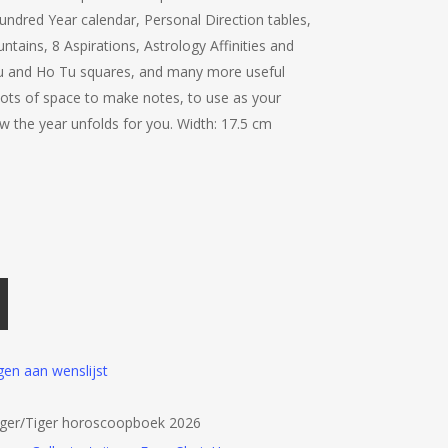
undred Year calendar, Personal Direction tables,
tains, 8 Aspirations, Astrology Affinities and
u and Ho Tu squares, and many more useful
 Lots of space to make notes, to use as your
ow the year unfolds for you. Width: 17.5 cm
en aan wenslijst
ijger/Tiger horoscoopboek 2026