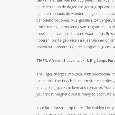
DIARY:
Het Jaar van het Vuurpaard met Kua nr.
en te letten op de dagen die gunstig zijn voor s
genieten. Inhoud: de Honderdjarige kalender, ta
periodehoroscopen, Kua-getallen, 24 Bergen, 8 A
Combinaties, Formulering van Trigramen, Lo S
tabellen die van onschatbare waarde zijn. Er is
noteren, om te gebruiken als jaarplanner of om
ontvouwt. Breedte: 17,5 cm Lengte: 21,0 cm G
TIGER: A Year of Love, Luck & Big Leaps Fo
The Tiger charges into 2026 with spectacular fo
directions. The Peach Blossom Star electrifies yo
and igniting sparks in love and romance. Your cr
your most magnetic self is ready to captivate 
Your luck doesn’t stop there. The Golden Deity S
you seize golden opportunities just when you 