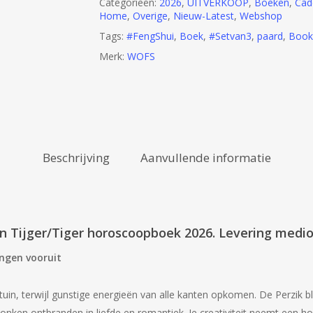
Categorieën:
2026
,
UITVERKOOP
,
Boeken
,
Cad
Home
,
Overige
,
Nieuw-Latest
,
Webshop
Tags:
#FengShui
,
Boek
,
#Setvan3
,
paard
,
Book
Merk:
WOFS
Beschrijving
Aanvullende informatie
en Tijger/Tiger horoscoopboek 2026. Levering med
ongen vooruit
uin, terwijl gunstige energieën van alle kanten opkomen. De Perzik bl
nken ontbranden in liefde en romantiek. Je creativiteit neemt een hoge