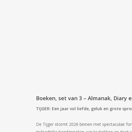
Boeken, set van 3 – Almanak, Diary 
TIJGER:
Een jaar vol liefde, geluk en grote spr
De Tijger stormt 2026 binnen met spectaculair fort
invloedrijke bondgenoten aan te trekken en doet vo