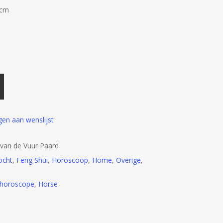
 cm
en aan wenslijst
van de Vuur Paard
ocht
,
Feng Shui
,
Horoscoop
,
Home
,
Overige
,
horoscope
,
Horse