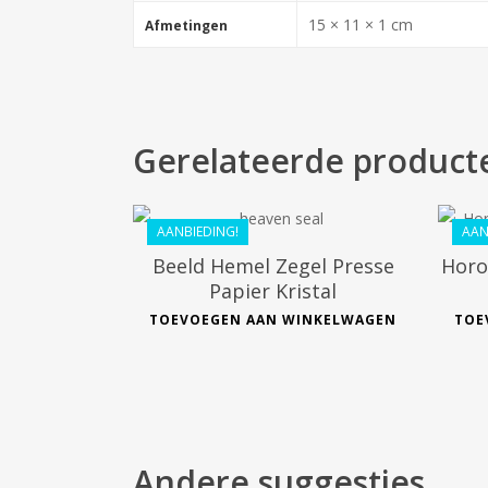
15 × 11 × 1 cm
Afmetingen
Gerelateerde product
€
54.99
€
44.09
AANBIEDING!
AAN
Beeld Hemel Zegel Presse
Horo
Papier Kristal
TOEVOEGEN AAN WINKELWAGEN
TOE
Andere suggesties…