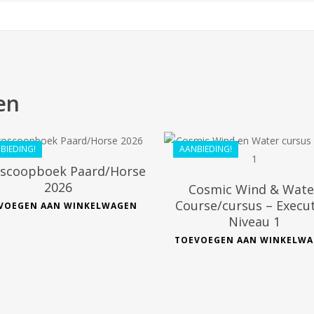
en
€
19.99
€
168.10
€
17.40
€
151.29
BIEDING!
AANBIEDING!
scoopboek Paard/Horse
2026
Cosmic Wind & Wate
Course/cursus – Execu
VOEGEN AAN WINKELWAGEN
Niveau 1
TOEVOEGEN AAN WINKELW