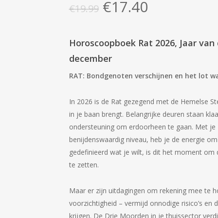
Oorspronkelijke
Huidige
€
17.40
€
19.99
prijs
prijs
was:
is:
Horoscoopboek Rat 2026, Jaar van 
€19.99.
€17.40.
december
RAT: Bondgenoten verschijnen en het lot w
In 2026 is de Rat gezegend met de Hemelse St
in je baan brengt. Belangrijke deuren staan ​​kla
ondersteuning om erdoorheen te gaan. Met je L
benijdenswaardig niveau, heb je de energie om 
gedefinieerd wat je wilt, is dit het moment om d
te zetten.
Maar er zijn uitdagingen om rekening mee te h
voorzichtigheid – vermijd onnodige risico’s en
krijgen. De Drie Moorden in je thuissector ver