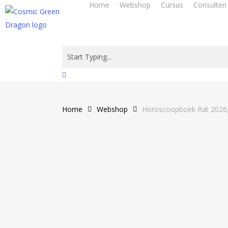
Home
Webshop
Cursus
Consulten
Skip
to
main
content
Close
Search
Home
Webshop
Horoscoopboek Rat 2026, 