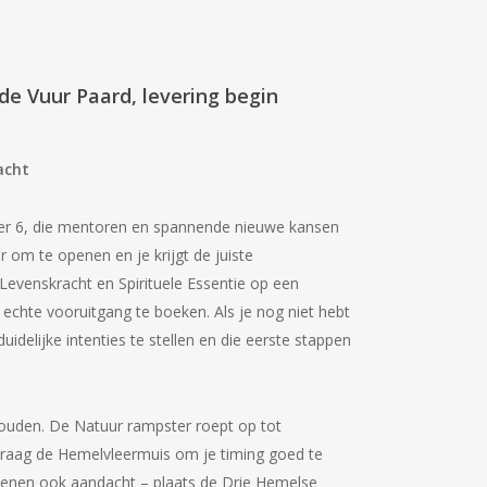
de Vuur Paard, levering begin
acht
er 6, die mentoren en spannende nieuwe kansen
ar om te openen en je krijgt de juiste
evenskracht en Spirituele Essentie op een
echte vooruitgang te boeken. Als je nog niet hebt
uidelijke intenties te stellen en die eerste stappen
ouden. De Natuur rampster roept op tot
 draag de Hemelvleermuis om je timing goed te
dienen ook aandacht – plaats de Drie Hemelse