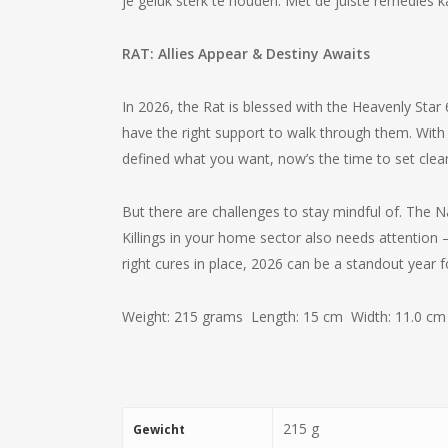
je geluk sterk te houden. Met de juiste remedies k
RAT:
Allies Appear & Destiny Awaits
In 2026, the Rat is blessed with the Heavenly Star
have the right support to walk through them. With 
defined what you want, now’s the time to set clear 
But there are challenges to stay mindful of. The Na
Killings in your home sector also needs attention 
right cures in place, 2026 can be a standout year f
Weight: 215 grams Length: 15 cm Width: 11.0 cm
215 g
Gewicht