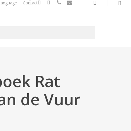
search
twitter
facebook
linkedin
phone
email
Language
Contact
oek Rat
van de Vuur