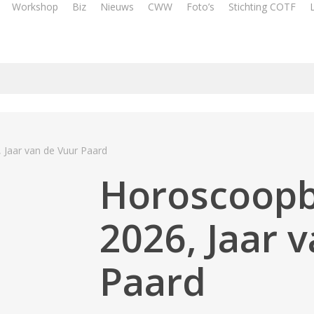
Workshop
Biz
Nieuws
CWW
Foto’s
Stichting COTF
Jaar van de Vuur Paard
Horoscoopb
2026, Jaar 
Paard