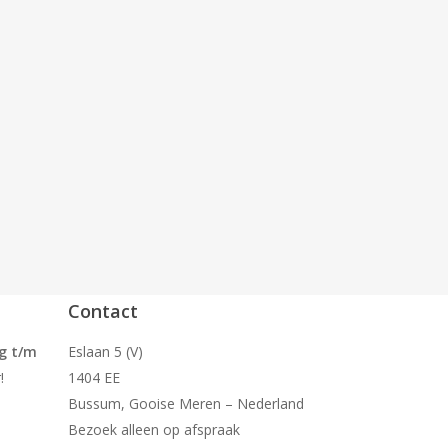
Contact
g t/m
Eslaan 5 (V)
!
1404 EE
Bussum, Gooise Meren – Nederland
Bezoek alleen op afspraak