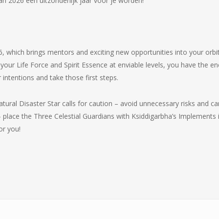
an 2026 een uitzonderlijk jaar voor je worden!
 6, which brings mentors and exciting new opportunities into your orbi
your Life Force and Spirit Essence at enviable levels, you have the en
intentions and take those first steps.
tural Disaster Star calls for caution – avoid unnecessary risks and ca
– place the Three Celestial Guardians with Ksiddigarbha’s Implements 
or you!