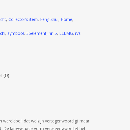
cht
,
Collector's item
,
Feng Shui
,
Home
,
chi
,
symbool
,
#5element
,
nr. 5
,
LLLMG
,
rvs
 (0)
en wereldbol, dat welzijn vertegenwoordigt maar
t
. De langwerpige vorm vertegenwoordigt het