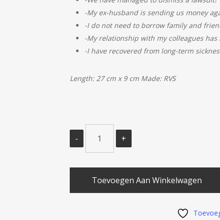
-My ex-husband is sending us money aga
-I do not need to borrow family and frie
-My relationship with my colleagues has 
-I have recovered from long-term sicknes
Length: 27 cm x 9 cm Made: RVS
Toevoegen Aan Winkelwagen
Toevoeg