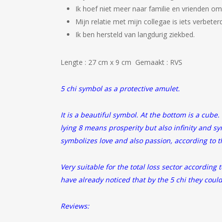
Ik hoef niet meer naar familie en vrienden om
Mijn relatie met mijn collegae is iets verbeterd
Ik ben hersteld van langdurig ziekbed.
Lengte : 27 cm x 9 cm Gemaakt : RVS
5 chi symbol as a protective amulet.
It is a beautiful symbol. At the bottom is a cube
lying 8 means prosperity but also infinity and s
symbolizes love and also passion, according to 
Very suitable for the total loss sector accordin
have already noticed that by the 5 chi they cou
Reviews: