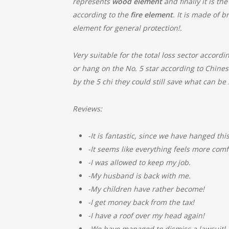
represents
wood element
and finally it is th
according to the
fire element
. It is made of 
element for general protection!.
Very suitable for the total loss sector accord
or hang on the No. 5 star according to Chine
by the 5 chi they could still save what can 
Reviews:
-It is fantastic, since we have hanged th
-It seems like everything feels more comf
-I was allowed to keep my job.
-My husband is back with me.
-My children have rather become!
-I get money back from the tax!
-I have a roof over my head again!
-We have managed to dismiss a lawsuit!