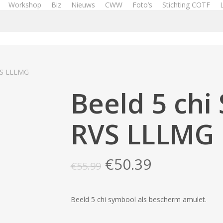
Workshop
Biz
Nieuws
CWW
Foto’s
Stichting COTF
RVS LLLMG
Beeld 5 chi
RVS LLLMG
Oorspronkelijke
Huidige
€
50.39
€
55.99
prijs
prijs
was:
is:
Beeld 5 chi symbool als bescherm amulet.
€55.99.
€50.39.