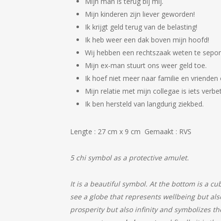
Mijn man is terug bij mij.
Mijn kinderen zijn liever geworden!
Ik krijgt geld terug van de belasting!
Ik heb weer een dak boven mijn hoofd!
Wij hebben een rechtszaak weten te sepon
Mijn ex-man stuurt ons weer geld toe.
Ik hoef niet meer naar familie en vrienden
Mijn relatie met mijn collegae is iets verbe
Ik ben hersteld van langdurig ziekbed.
Lengte : 27 cm x 9 cm Gemaakt : RVS
5 chi symbol as a protective amulet.
It is a beautiful symbol. At the bottom is a c
see a globe that represents wellbeing but al
prosperity but also infinity and symbolizes t