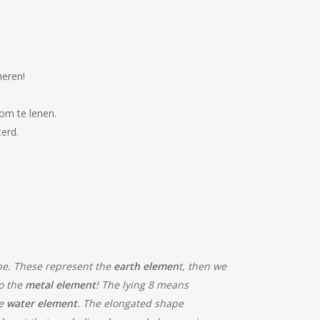
eren!
 om te lenen.
terd.
ube. These represent the
earth elemen
t, then we
so the
metal element
! The lying 8 means
he
water element
. The elongated shape