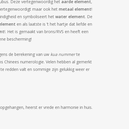
 kubus. Deze vertegenwoordig het
aarde element
,
 vertegenwoordigt maar ook het
metaal element
!
indigheid en symboliseert het
water element
. De
element
en als laatste is ’t het hartje dat liefde en
nt
!. Het is gemaakt van brons/RVS en heeft een
ene bescherming!
olgens de berekening van uw
kua nummer
te
gens Chinees numerologie. Velen hebben al gemerkt
te redden valt en sommige zijn gelukkig weer er
n opgehangen, heerst er vrede en harmonie in huis.