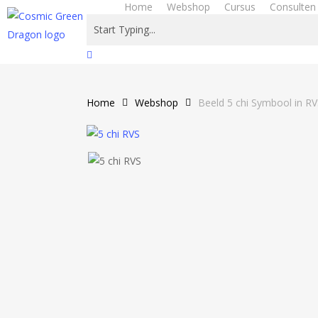
Home
Webshop
Cursus
Consulten
Skip
to
main
Close
content
Search
Home
Webshop
Beeld 5 chi Symbool in 