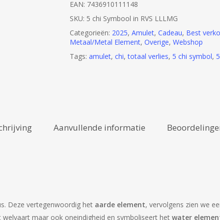
EAN:
7436910111148
SKU:
5 chi Symbool in RVS LLLMG
Categorieën:
2025
,
Amulet
,
Cadeau
,
Best verko
Metaal/Metal Element
,
Overige
,
Webshop
Tags:
amulet
,
chi
,
totaal verlies
,
5 chi symbol
,
5
chrijving
Aanvullende informatie
Beoordelingen
bus. Deze vertegenwoordig het
aarde element
, vervolgens zien we e
t welvaart maar ook oneindigheid en symboliseert het
water elemen