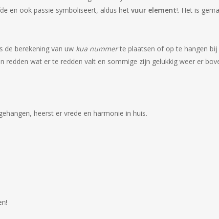
liefde en ook passie symboliseert, aldus het
vuur element
!. Het is gem
ens de berekening van uw
kua nummer
te plaatsen of op te hangen bij
en redden wat er te redden valt en sommige zijn gelukkig weer er b
pgehangen, heerst er vrede en harmonie in huis.
en!