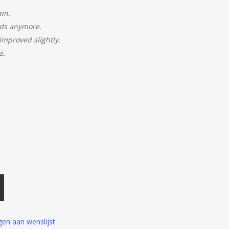
in.
nds anymore.
improved slightly.
s.
en aan wenslijst