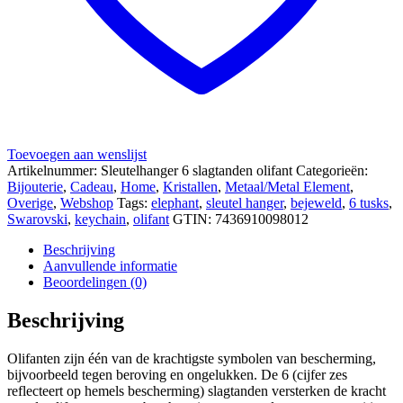
Toevoegen aan wenslijst
Artikelnummer:
Sleutelhanger 6 slagtanden olifant
Categorieën:
Bijouterie
,
Cadeau
,
Home
,
Kristallen
,
Metaal/Metal Element
,
Overige
,
Webshop
Tags:
elephant
,
sleutel hanger
,
bejeweld
,
6 tusks
,
Swarovski
,
keychain
,
olifant
GTIN:
7436910098012
Beschrijving
Aanvullende informatie
Beoordelingen (0)
Beschrijving
Olifanten zijn één van de krachtigste symbolen van bescherming,
bijvoorbeeld tegen beroving en ongelukken. De 6 (cijfer zes
reflecteert op hemels bescherming) slagtanden versterken de kracht