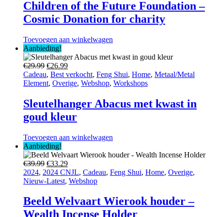
Children of the Future Foundation –
Cosmic Donation for charity
Toevoegen aan winkelwagen
Aanbieding!
Oorspronkelijke
Huidige
€
29.99
€
26.99
prijs
prijs
Cadeau
,
Best verkocht
,
Feng Shui
,
Home
,
Metaal/Metal
was:
is:
Element
,
Overige
,
Webshop
,
Workshops
€29.99.
€26.99.
Sleutelhanger Abacus met kwast in
goud kleur
Toevoegen aan winkelwagen
Aanbieding!
Oorspronkelijke
Huidige
€
39.99
€
33.29
prijs
prijs
2024
,
2024 CNJL
,
Cadeau
,
Feng Shui
,
Home
,
Overige
,
was:
is:
Nieuw-Latest
,
Webshop
€39.99.
€33.29.
Beeld Welvaart Wierook houder –
Wealth Incense Holder