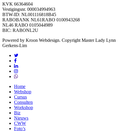
KVK 66364604
Vestigingsnr. 000034994963
BTW-ID: NL001116818B45
RABOBANK NL61RABO 0100943268
NL46 RABO 0105044989
BIC: RABONL2U
Powered by Kroon Webdesign. Copyright Master Lady Lynn
Gerkens-Lim
twitter
facebook
linkedin
instagram
whatsapp
Close
Home
Menu
Webshop
Cursus
Consulten
Workshop
Biz
Nieuws
CWW
Foto’s