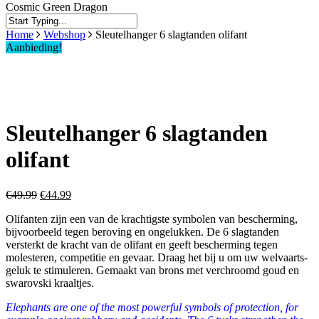
Cosmic Green Dragon
Close
Home
Webshop
Sleutelhanger 6 slagtanden olifant
Search
Aanbieding!
Sleutelhanger 6 slagtanden
olifant
Oorspronkelijke
Huidige
€
49.99
€
44.99
prijs
prijs
Olifanten zijn een van de krachtigste symbolen van bescherming,
was:
is:
bijvoorbeeld tegen beroving en ongelukken. De 6 slagtanden
€49.99.
€44.99.
versterkt de kracht van de olifant en geeft bescherming tegen
molesteren, competitie en gevaar. Draag het bij u om uw welvaarts-
geluk te stimuleren. Gemaakt van brons met verchroomd goud en
swarovski kraaltjes.
Elephants are one of the most powerful symbols of protection, for