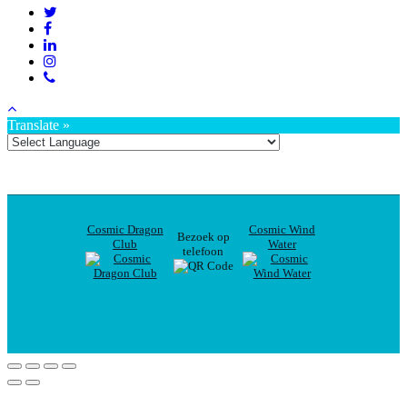
Translate »
Cosmic Dragon
Cosmic Wind
Bezoek op
Club
Water
telefoon