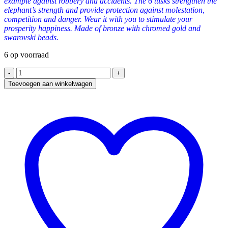
example against robbery and accidents. The 6 tusks strengthen the
elephant’s strength and provide protection against molestation,
competition and danger. Wear it with you to stimulate your
prosperity happiness. Made of bronze with chromed gold and
swarovski beads.
6 op voorraad
Sleutelhanger
6
Toevoegen aan winkelwagen
slagtanden
olifant
aantal