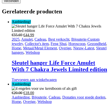
Gerelateerde producten
Aanbieding!
Oorspronkelijke
Huidige
€
55.69
€
44.99
prijs
prijs
2025
,
Amulet
,
Cadeau
,
Best verkocht
,
Bijouterie-Custom
was:
is:
jewelry
,
Collector's item
,
Feng Shui
,
Horoscoop
,
Gezondheid
,
€55.69.
€44.99.
Home
,
Metaal/Metal Element
,
Overige
,
Nieuw-Latest
,
Sleutel
hangers
,
Webshop
Sleutel hanger Life Force Amulet
With 7 Chakra Jewels Limited edition
Toevoegen aan winkelwagen
Aanbieding!
Oorspronkelijke
Huidige
€
20.00
€
18.00
prijs
prijs
Aanbieding
,
Bijouterie
,
Cadeau
,
Donaties voor goede doelen
,
was:
is:
Home
,
Overige
,
Webshop
€20.00.
€18.00.