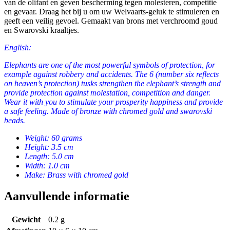
van de olifant en geven bescherming tegen molesteren, competitie
en gevaar. Draag het bij u om uw Welvaarts-geluk te stimuleren en
geeft een veilig gevoel. Gemaakt van brons met verchroomd goud
en Swarovski kraaltjes.
English:
Elephants are one of the most powerful symbols of protection, for
example against robbery and accidents. The 6 (number six reflects
on heaven’s protection) tusks strengthen the elephant’s strength and
provide protection against molestation, competition and danger.
Wear it with you to stimulate your prosperity happiness and provide
a safe feeling. Made of bronze with chromed gold and swarovski
beads.
Weight: 60 grams
Height: 3.5 cm
Length: 5.0 cm
Width: 1.0 cm
Make: Brass with chromed gold
Aanvullende informatie
Gewicht
0.2 g