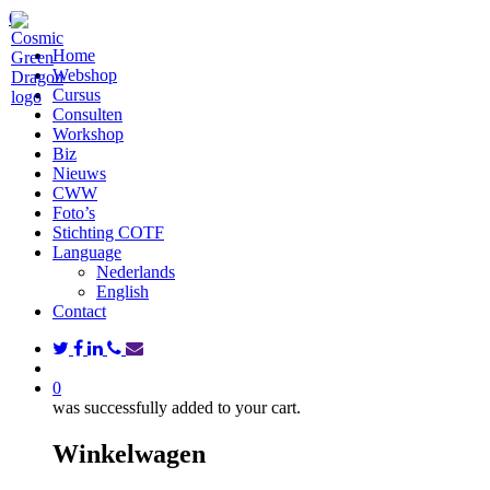
Skip
search
0
to
Menu
Home
main
Webshop
content
Cursus
Consulten
Workshop
Biz
Nieuws
CWW
Foto’s
Stichting COTF
Language
Nederlands
English
Contact
twitter
facebook
linkedin
phone
email
search
0
was successfully added to your cart.
Winkelwagen