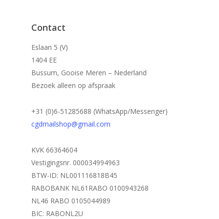
Contact
Eslaan 5 (V)
1404 EE
Bussum, Gooise Meren – Nederland
Bezoek alleen op afspraak
+31 (0)6-51285688 (WhatsApp/Messenger)
cgdmailshop@gmail.com
KVK 66364604
Vestigingsnr. 000034994963
BTW-ID: NL001116818B45
RABOBANK NL61RABO 0100943268
NL46 RABO 0105044989
BIC: RABONL2U