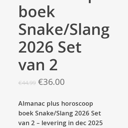
boek
Snake/Slang
2026 Set
van 2
Oorspronkelijke
Huidige
€
36.00
€
44.99
prijs
prijs
was:
is:
Almanac plus horoscoop
€44.99.
€36.00.
boek Snake/Slang 2026 Set
van 2 – levering in dec 2025