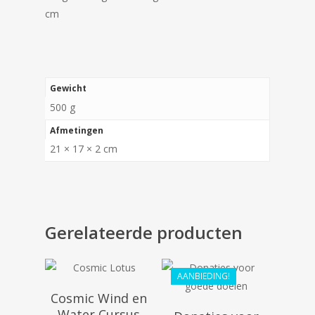
cm
Gewicht
500 g
Afmetingen
21 × 17 × 2 cm
€
20.10
€
286.99
€
18.09
Gerelateerde producten
AANBIEDING!
€
55.69
Cosmic Wind en
Water Cursus