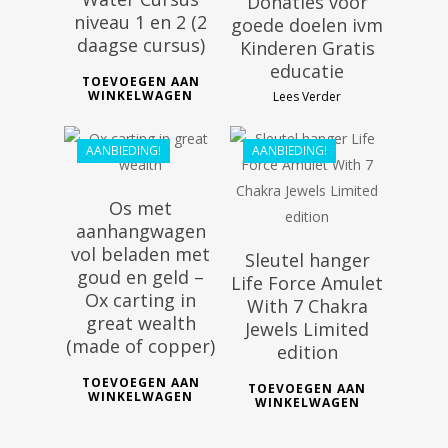
Donaties voor
€
44.99
niveau 1 en 2 (2
goede doelen ivm
€
168.00
daagse cursus)
Kinderen Gratis
educatie
€
133.20
TOEVOEGEN AAN
WINKELWAGEN
Lees Verder
AANBIEDING!
AANBIEDING!
Os met
aanhangwagen
vol beladen met
Sleutel hanger
goud en geld –
Life Force Amulet
Ox carting in
With 7 Chakra
great wealth
Jewels Limited
(made of copper)
edition
TOEVOEGEN AAN
TOEVOEGEN AAN
WINKELWAGEN
WINKELWAGEN
€
116.99
€
100.00