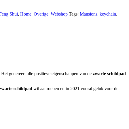
Feng Shui
,
Home
,
Overige
,
Webshop
Tags:
Mansions
,
keychain
,
. Het genereert alle positieve eigenschappen van de
zwarte schildpad
zwarte schildpad
wil aanroepen en in 2021 vooral geluk voor de