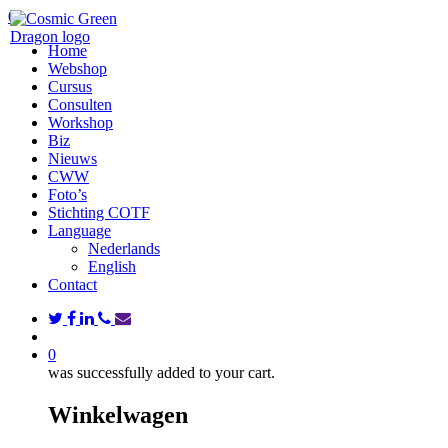
Skip
search
0
to
Menu
Home
main
Webshop
content
Cursus
Consulten
Workshop
Biz
Nieuws
CWW
Foto’s
Stichting COTF
Language
Nederlands
English
Contact
twitter
facebook
linkedin
phone
email
search
0
was successfully added to your cart.
Winkelwagen