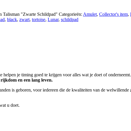
n Talisman "Zwarte Schildpad"
Categorieën:
Amulet
,
Collector's item
,
pad
,
black
,
zwart
,
tortoise
,
Lunar
,
schildpad
e helpen je timing goed te krijgen voor alles wat je doet of onderneemt
rijkdom en een lang leven.
aanden is geboren, voor iedereen die de kwaliteiten van de welwillende
wat u doet.