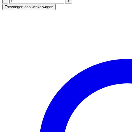
Tortoise
Toevoegen aan winkelwagen
Lunar
Mansion
Talisman
"Zwarte
Schildpad"
aantal