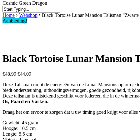
Cosmic Green Dragon
Close
Home
Webshop
Black Tortoise Lunar Mansion Talisman “Zwarte
Search
Aanbieding!
Black Tortoise Lunar Mansion 
Oorspronkelijke
Huidige
€
48.99
€
44.09
prijs
prijs
Deze Talisman roept de energieën van de Lunar Mansions op om je te h
was:
is:
biedt ondersteuning, uithoudingsvermogen, goede gezondheid, rijkdo
€48.99.
€44.09.
Deze talisman is uitstekend geschikt voor iedereen die in de winterm
Os, Paard en Varken.
Draag het om ervoor te zorgen dat u uw timing goed krijgt voor alles 
Gewicht: 45 gram
Hoogte: 10,5 cm
Lengte: 5,5 cm
Materiaal: metaal