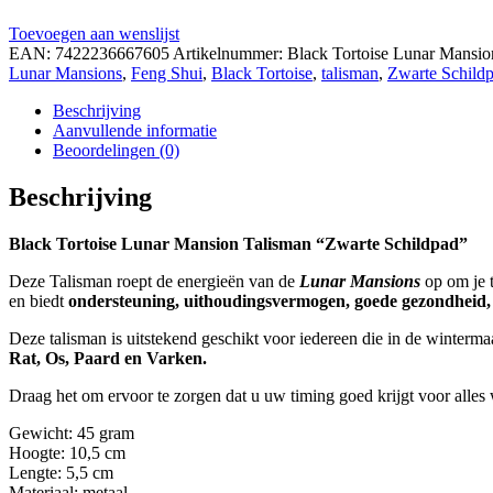
Toevoegen aan wenslijst
EAN:
7422236667605
Artikelnummer:
Black Tortoise Lunar Mansio
Lunar Mansions
,
Feng Shui
,
Black Tortoise
,
talisman
,
Zwarte Schild
Beschrijving
Aanvullende informatie
Beoordelingen (0)
Beschrijving
Black Tortoise Lunar Mansion Talisman “Zwarte Schildpad”
Deze Talisman roept de energieën van de
Lunar Mansions
op om je t
en biedt
ondersteuning, uithoudingsvermogen, goede gezondheid, 
Deze talisman is uitstekend geschikt voor iedereen die in de winterm
R
at, Os, Paard en Varken
.
Draag het om ervoor te zorgen dat u uw timing goed krijgt voor alles 
Gewicht: 45 gram
Hoogte: 10,5 cm
Lengte: 5,5 cm
Materiaal: metaal