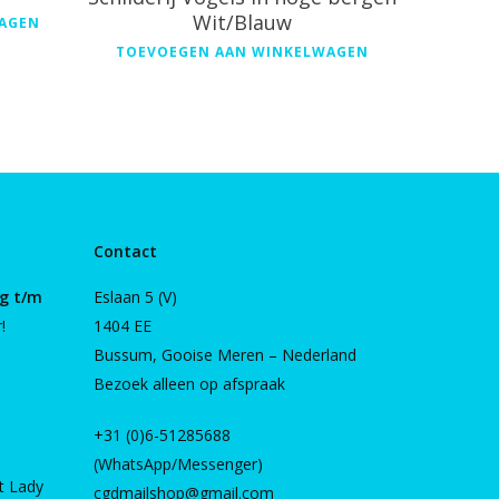
Wit/Blauw
AGEN
TOEVOEGEN AAN WINKELWAGEN
Contact
g t/m
Eslaan 5 (V)
!
1404 EE
Bussum, Gooise Meren – Nederland
Bezoek alleen op afspraak
+31 (0)6-51285688
(WhatsApp/Messenger)
t Lady
cgdmailshop@gmail.com