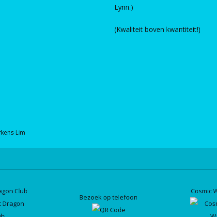
Lynn.)
(Kwaliteit boven kwantiteit!)
rkens-Lim
agon Club
Cosmic 
Bezoek op telefoon