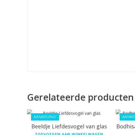
Gerelateerde producten
€
68.99
€
66.11
AANBIEDING!
AANBIE
Beeldje Liefdesvogel van glas
Bodhis
TOEVOEGEN AAN WINKELWAGEN