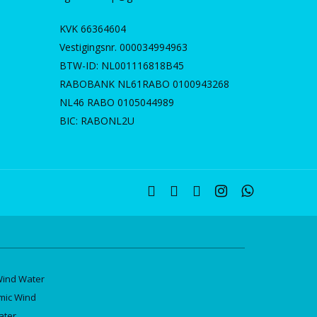
KVK 66364604
Vestigingsnr. 000034994963
BTW-ID: NL001116818B45
RABOBANK NL61RABO 0100943268
NL46 RABO 0105044989
BIC: RABONL2U
twitter
facebook
linkedin
instagram
whatsapp
Wind Water