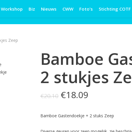
Workshop
Biz
Nieuws
CWW
Foto’s
Stichting COTF
kjes Zeep
Bamboe Gas
2 stukjes Z
Oorspronkelijke
Huidige
€
18.09
€
20.10
prijs
prijs
was:
is:
Bamboe Gastendoekje + 2 stuks Zeep
€20.10.
€18.09.
Diverse geuren voor zeep mogelijk, zie beschrijv