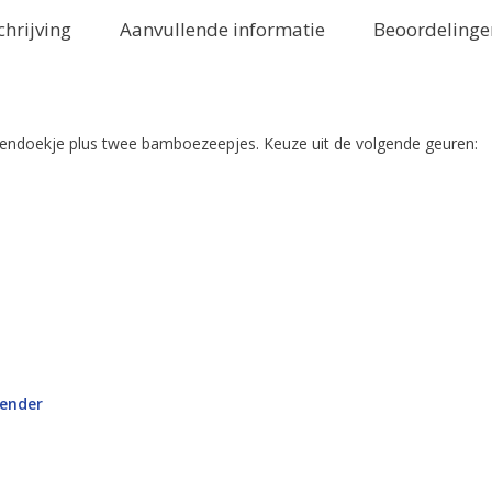
chrijving
Aanvullende informatie
Beoordelingen
ndoekje plus twee bamboezeepjes. Keuze uit de volgende geuren:
avender