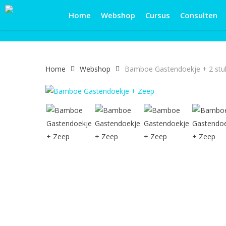
Skip
Home
Webshop
Cursus
Consulten
to
main
content
Home
Webshop
Bamboe Gastendoekje + 2 stu