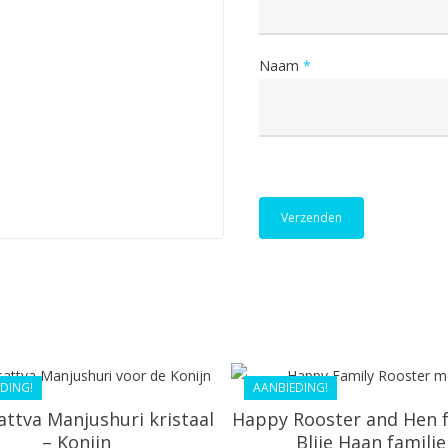
Naam
*
€
168.18
€
44.99
€
133.99
€
40.49
DING!
AANBIEDING!
attva Manjushuri kristaal
Happy Rooster and Hen f
– Konijn
Blije Haan familie