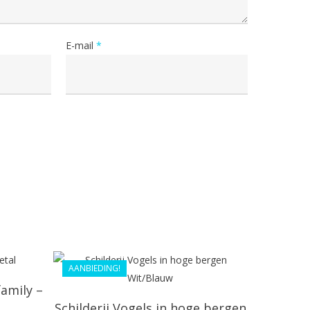
E-mail
*
€
61.99
€
44.99
AANBIEDING!
amily –
Schilderij Vogels in hoge bergen