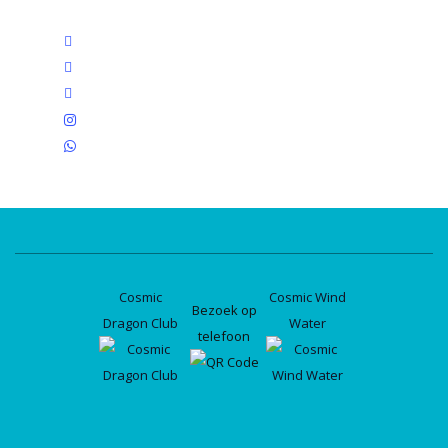
twitter
facebook
linkedin
instagram
whatsapp
Cosmic
Cosmic Wind
Bezoek op
Dragon Club
Water
telefoon