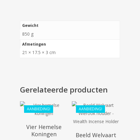
Gewicht
850 g
Afmetingen
21 × 17.5 × 3 cm
€
39.99
Gerelateerde producten
€
68.99
€
33.29
€
62.09
AANBIEDING!
AANBIEDING!
Vier Hemelse
Koningen
Beeld Welvaart