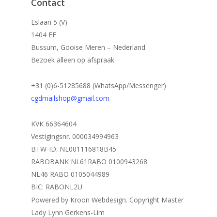
Contact
Eslaan 5 (V)
1404 EE
Bussum, Gooise Meren – Nederland
Bezoek alleen op afspraak
+31 (0)6-51285688 (WhatsApp/Messenger)
cgdmailshop@gmail.com
KVK 66364604
Vestigingsnr. 000034994963
BTW-ID: NL001116818B45
RABOBANK NL61RABO 0100943268
NL46 RABO 0105044989
BIC: RABONL2U
Powered by Kroon Webdesign. Copyright Master
Lady Lynn Gerkens-Lim