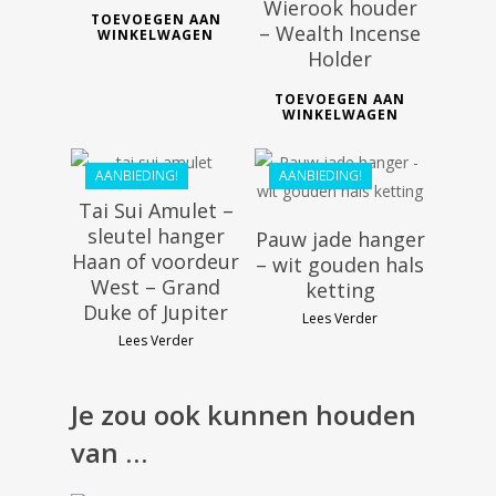
Wierook houder
TOEVOEGEN AAN
– Wealth Incense
WINKELWAGEN
€
116.99
Holder
€
105.29
€
29.99
TOEVOEGEN AAN
WINKELWAGEN
€
26.99
AANBIEDING!
AANBIEDING!
Tai Sui Amulet –
sleutel hanger
Pauw jade hanger
Haan of voordeur
– wit gouden hals
West – Grand
ketting
Duke of Jupiter
Lees Verder
Lees Verder
Je zou ook kunnen houden
€
41.99
van …
€
37.79