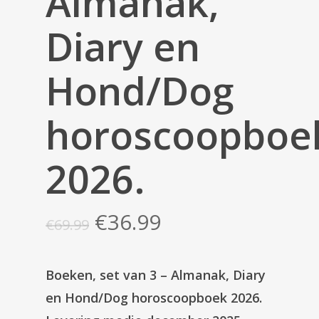
Almanak,
Diary en
Hond/Dog
horoscoopboe
2026.
Oorspronkelijke
Huidige
€
36.99
€
69.99
prijs
prijs
was:
is:
Boeken, set van 3 – Almanak, Diary
€69.99.
€36.99.
en Hond/Dog horoscoopboek 2026.