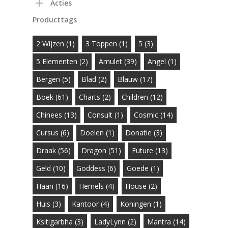
Acties
Producttags
2 Wijzen
(1)
3 Toppen
(1)
5
(3)
5 Elementen
(2)
Amulet
(39)
Angel
(1)
Bergen
(5)
Blad
(2)
Blauw
(17)
Boek
(61)
Charts
(2)
Children
(12)
Chinees
(13)
Consult
(1)
Cosmic
(14)
Cursus
(6)
Doelen
(1)
Donatie
(3)
Draak
(56)
Dragon
(51)
Future
(13)
Geld
(10)
Goddess
(6)
Goede
(1)
Haan
(16)
Hemels
(4)
House
(2)
Huis
(3)
Kantoor
(4)
Koningen
(1)
Ksitigarbha
(3)
LadyLynn
(2)
Mantra
(14)