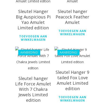
Sleutel Hanger
Sleutel hanger
€
55.69
Big Auspicious Pi
Peacock Feather
€
44.99
Yao Amulet
Amulet
Limited edition
€
54.69
TOEVOEGEN AAN
WINKELWAGEN
TOEVOEGEN AAN
€
44.99
WINKELWAGEN
AANBIEDING!
AANBIEDING!
Sleutel Hanger 9
tailed Fox Love
Sleutel hanger
Amulet Limited
Life Force Amulet
edition
With 7 Chakra
Jewels Limited
TOEVOEGEN AAN
€
55.69
€
61.99
edition
WINKELWAGEN