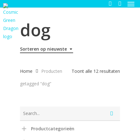
Men
Skip
to
search
main
dog
content
Sorteren op nieuwste
Gesortee
Home
Producten
Toont alle 12 resultaten
op
getagged “dog”
nieuwste
Productcategorieën