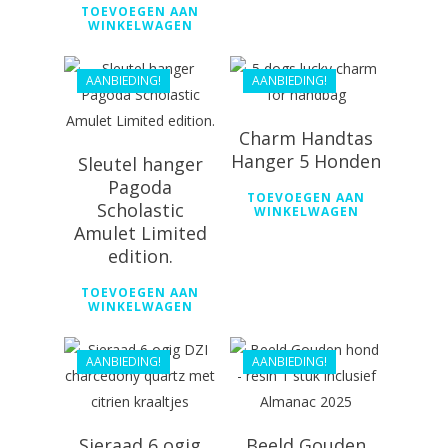
€
44.99
€
55.79
TOEVOEGEN AAN
WINKELWAGEN
AANBIEDING!
AANBIEDING!
Charm Handtas
Hanger 5 Honden
Sleutel hanger
Pagoda
TOEVOEGEN AAN
Scholastic
WINKELWAGEN
Amulet Limited
edition.
€
69.99
TOEVOEGEN AAN
€
28.99
WINKELWAGEN
€
61.99
€
26.09
AANBIEDING!
AANBIEDING!
Sieraad 6 ogig
Beeld Gouden