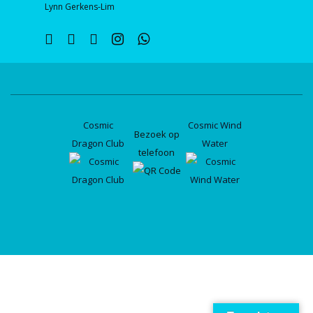
Lynn Gerkens-Lim
twitter
facebook
linkedin
instagram
whatsapp
Cosmic
Cosmic Wind
Bezoek op
Dragon Club
Water
telefoon