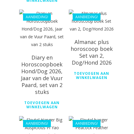
WINKELWAGEN
€
46.98
€
39.99
AANBIEDING!
AANBIEDING!
Almanac plus
horoscoop boek
Set van 2,
Diary en
Dog/Hond 2026
Horoscoopboek
Hond/Dog 2026,
TOEVOEGEN AAN
Jaar van de Vuur
WINKELWAGEN
Paard, set van 2
stuks
€
55.69
€
55.69
TOEVOEGEN AAN
€
44.99
WINKELWAGEN
€
44.99
AANBIEDING!
AANBIEDING!