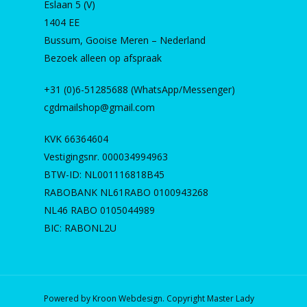
Eslaan 5 (V)
1404 EE
Bussum, Gooise Meren – Nederland
Bezoek alleen op afspraak
+31 (0)6-51285688 (WhatsApp/Messenger)
cgdmailshop@gmail.com
KVK 66364604
Vestigingsnr. 000034994963
BTW-ID: NL001116818B45
RABOBANK NL61RABO 0100943268
NL46 RABO 0105044989
BIC: RABONL2U
Powered by Kroon Webdesign. Copyright Master Lady