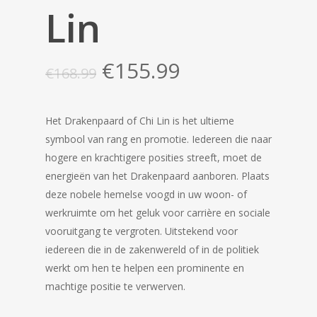
Lin
Oorspronkelijke
Huidige
€
155.99
€
168.99
prijs
prijs
was:
is:
Het Drakenpaard of Chi Lin is het ultieme
€168.99.
€155.99.
symbool van rang en promotie.
Iedereen die naar
hogere en krachtigere posities streeft, moet de
energieën van het Drakenpaard aanboren.
Plaats
deze nobele hemelse voogd in uw woon- of
werkruimte om het geluk voor carrière en sociale
vooruitgang te vergroten.
Uitstekend voor
iedereen die in de zakenwereld of in de politiek
werkt om hen te helpen een prominente en
machtige positie te verwerven.