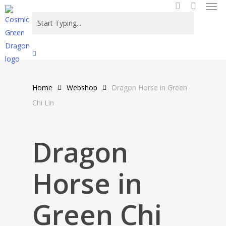
Men
Skip
to
search
main
content
Close
Search
Home
Webshop
Dragon Horse in Green
Chi Lin
Dragon
Horse in
Green Chi