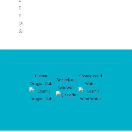
twitter
facebook
linkedin
instagram
whatsapp
Cosmic
Cosmic Wind
Bezoek op
Dragon Club
Water
telefoon