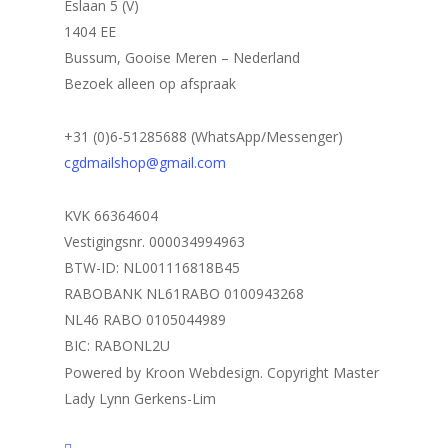
Eslaan 5 (V)
1404 EE
Bussum, Gooise Meren – Nederland
Bezoek alleen op afspraak
+31 (0)6-51285688 (WhatsApp/Messenger)
cgdmailshop@gmail.com
KVK 66364604
Vestigingsnr. 000034994963
BTW-ID: NL001116818B45
RABOBANK NL61RABO 0100943268
NL46 RABO 0105044989
BIC: RABONL2U
Powered by Kroon Webdesign. Copyright Master
Lady Lynn Gerkens-Lim