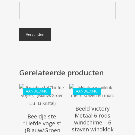
€
41.99
€
37.79
€
288.99
Gerelateerde producten
€
261.99
AANBIEDING!
AANBIEDING!
Beeld Victory
Metaal 6 rods
Beeldje stel
windchime – 6
“Liefde vogels”
staven windklok
(Blauw/Groen