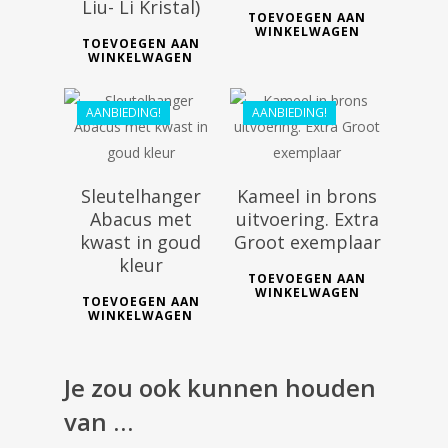
Liu- Li Kristal)
€
29.99
TOEVOEGEN AAN
WINKELWAGEN
TOEVOEGEN AAN
€
26.99
WINKELWAGEN
€
128.80
AANBIEDING!
AANBIEDING!
€
88.82
Sleutelhanger
Kameel in brons
Abacus met
uitvoering. Extra
kwast in goud
Groot exemplaar
kleur
TOEVOEGEN AAN
WINKELWAGEN
TOEVOEGEN AAN
WINKELWAGEN
€
168.99
Je zou ook kunnen houden
€
152.09
van …