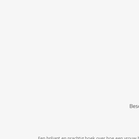
Bes
Een briljant en prachtig boek over hoe een vrouw