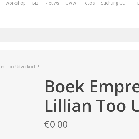
Workshop
Biz
Nieuws
CWW
Foto’s
Stichting COTF
an Too Uitverkocht!
Boek Empre
Lillian Too 
€
0.00