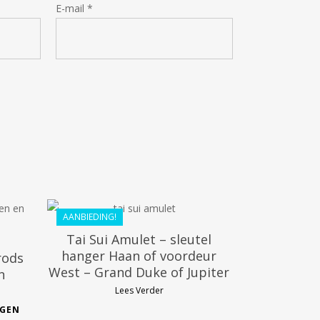
E-mail
*
€
29.99
€
26.99
AANBIEDING!
Tai Sui Amulet – sleutel
hanger Haan of voordeur
rods
West – Grand Duke of Jupiter
n
Lees Verder
AGEN