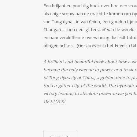
Een briljant en prachtig boek over hoe een vro
als enige vrouw aan de macht te komen om op d
van Tang dynastie van China, een gouden tijd 
Changan – toen een ‘glitterstad’ van de wereld
en haar verbluffende overwinning die leidt to
rillingen achter… (Geschreven in het Engels.) Ui
A brilliant and beautiful book about how a 
become the only woman in power and to sit on
of Tang dynasty of China, a golden time to pra
then a ‘glitter city’ of the world. The hypnot
victory leading to absolute power leave you br
OF STOCK!