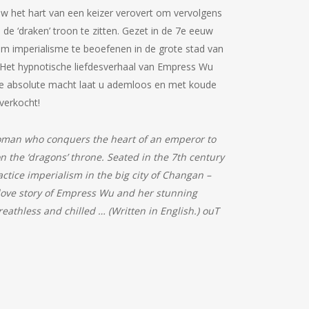
uw het hart van een keizer verovert om vervolgens
e ‘draken’ troon te zitten. Gezet in de 7e eeuw
om imperialisme te beoefenen in de grote stad van
. Het hypnotische liefdesverhaal van Empress Wu
t de absolute macht laat u ademloos en met koude
tverkocht!
woman who conquers the heart of an emperor to
 the ‘dragons’ throne. Seated in the 7th century
ctice imperialism in the big city of Changan –
ic love story of Empress Wu and her stunning
eathless and chilled … (Written in English.) ouT