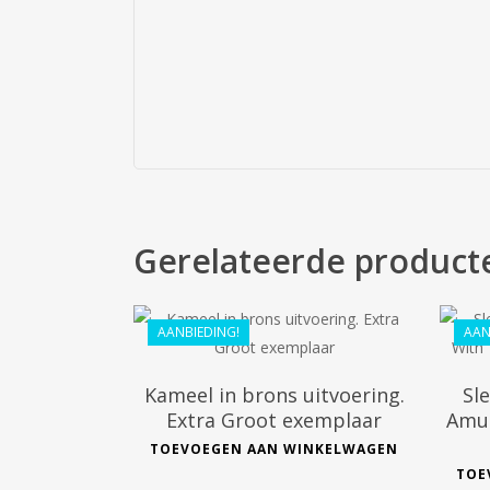
Gerelateerde product
€
128.80
AANBIEDING!
AAN
€
88.82
Kameel in brons uitvoering.
Sl
Extra Groot exemplaar
Amul
TOEVOEGEN AAN WINKELWAGEN
TOE