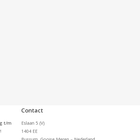
Contact
g t/m
Eslaan 5 (V)
!
1404 EE
Bussum, Gooise Meren – Nederland