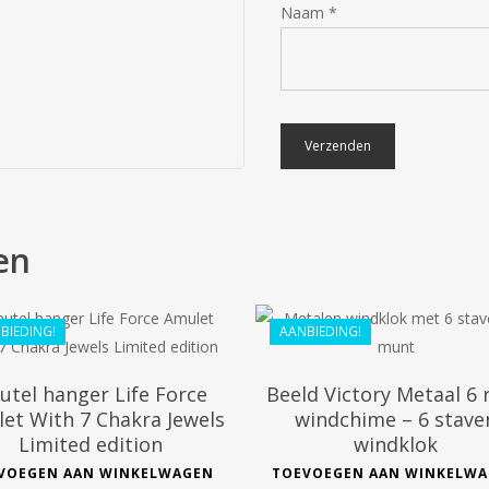
Naam
*
€
55.69
€
41.99
€
44.99
en
€
37.79
BIEDING!
AANBIEDING!
eutel hanger Life Force
Beeld Victory Metaal 6 
et With 7 Chakra Jewels
windchime – 6 stave
Limited edition
windklok
VOEGEN AAN WINKELWAGEN
TOEVOEGEN AAN WINKELW