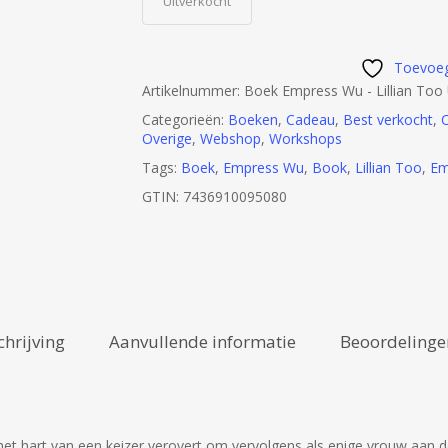
Uitverkocht
Toevoeg
Artikelnummer:
Boek Empress Wu - Lillian Too 
Categorieën:
Boeken
,
Cadeau
,
Best verkocht
,
C
Overige
,
Webshop
,
Workshops
Tags:
Boek
,
Empress Wu
,
Book
,
Lillian Too
,
Em
GTIN:
7436910095080
chrijving
Aanvullende informatie
Beoordelingen
 het hart van een keizer verovert om vervolgens als enige vrouw aan