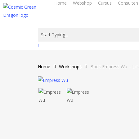
Home
Webshop
Cursus
Consulten
Skip
to
main
content
Close
Search
Home
Workshops
Boek Empress Wu – Lilli