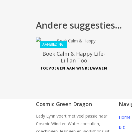
€
36.99
Andere suggesties…
€
33.99
AANBIEDING!
Boek Calm & Happy Life-
Lillian Too
TOEVOEGEN AAN WINKELWAGEN
Cosmic Green Dragon
Navi
Lady Lynn voert met veel passie haar
Home
Cosmic Wind en Water consulten,
Biz
coachingen, lezingen en workshops uit.