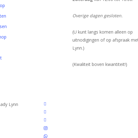
op
Overige dagen gesloten.
ten
sen
(U kunt langs komen alleen op
hop
uitnodigingen of op afspraak me
Lynn.)
t
(Kwaliteit boven kwantiteit!)
twitter
Lady Lynn
facebook
linkedin
instagram
whatsapp