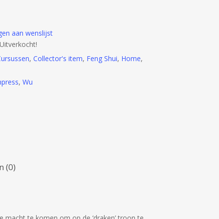
en aan wenslijst
Uitverkocht!
ursussen
,
Collector's item
,
Feng Shui
,
Home
,
press
,
Wu
 (0)
 de macht te komen om op de ‘draken’ troon te