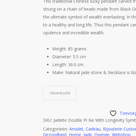
This traditional Chinese lucky pendant carved f
strung on a chain of beads made from Black Ony
the ultimate symbol of wealth everlasting. In t
to a healthy and long life. Thus this pendant ca
opulence and incredible wealth.
Weight: 85 grams
Diameter: 5.5 cm
Length: 36.0 cm
Make: Natural jade stone & Necklace is bl
Uitverkocht
Toevoeg
SKU:
Jadeite Double Pi Xie With Longevity Sym
Categorieën:
Amulet
,
Cadeau
,
Bijouterie-Custo
Gezondheid
,
Home
,
Jade
,
Overige
,
Webshop