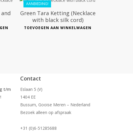
AANBIEDING!
 and
Green Tara Ketting (Necklace
with black silk cord)
AGEN
TOEVOEGEN AAN WINKELWAGEN
Contact
g t/m
Eslaan 5 (V)
!
1404 EE
Bussum, Gooise Meren – Nederland
Bezoek alleen op afspraak
+31 (0)6-51285688