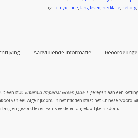
Tags:
ornyx
,
jade
,
lang leven
,
necklace
,
ketting
chrijving
Aanvullende informatie
Beoordelingen
uit een stuk
Emerald Imperial Green Jade
is geregen aan een kettin
mbool van eeuwige rijkdom.
In het midden staat het Chinese woord
S
 lang en gezond leven van weelde en ongelooflijke rijkdom.