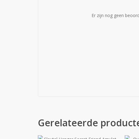
Er zijn nog geen beoord
Gerelateerde product
€
50.99
€
36.89