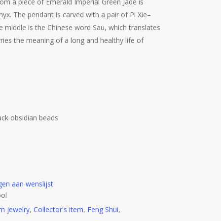
rom a piece of Emerald Imperial Green Jade is
x. The pendant is carved with a pair of Pi Xie–
he middle is the Chinese word Sau, which translates
rries the meaning of a long and healthy life of
ack obsidian beads
en aan wenslijst
bol
m jewelry
,
Collector's item
,
Feng Shui
,