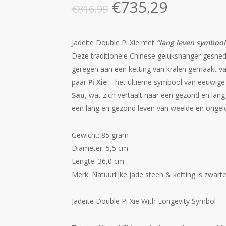
Oorspronkelijke
Huidige
€
735.29
€
816.99
prijs
prijs
was:
is:
Jadeite Double Pi Xie met
“lang leven symbool
€816.99.
€735.29.
Deze traditionele Chinese gelukshanger gesned
geregen aan een ketting van kralen gemaakt v
paar
Pi Xie
– het ultieme symbool van eeuwige 
Sau
, wat zich vertaalt naar een gezond en lang
een lang en gezond leven van weelde en ongeloo
Gewicht: 85 gram
Diameter: 5,5 cm
Lengte: 36,0 cm
Merk: Natuurlijke jade steen & ketting is zwart
Jadeite Double Pi Xie With Longevity Symbol