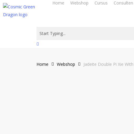
Home
Webshop
Cursus
Consulten
Skip
to
main
content
Close
Search
Home
Webshop
Jadeite Double Pi Xie Wit