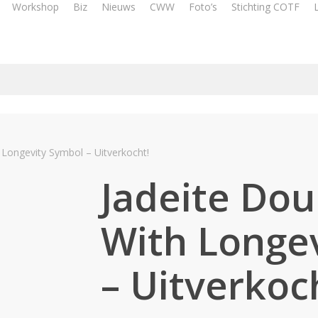
Workshop
Biz
Nieuws
CWW
Foto’s
Stichting COTF
h Longevity Symbol – Uitverkocht!
Jadeite Dou
With Longe
– Uitverkoc