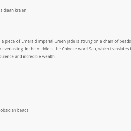
bsidiaan kralen
m a piece of Emerald Imperial Green Jade is strung on a chain of bea
h everlasting. In the middle is the Chinese word Sau, which translates 
pulence and incredible wealth.
 obsidian beads