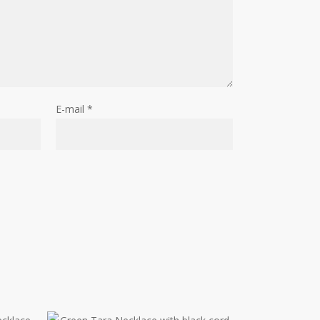
E-mail
*
€
168.90
€
124.99