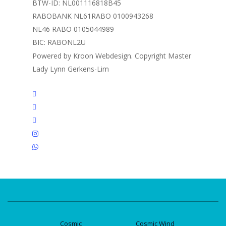
BTW-ID: NL001116818B45
RABOBANK NL61RABO 0100943268
NL46 RABO 0105044989
BIC: RABONL2U
Powered by Kroon Webdesign. Copyright Master
Lady Lynn Gerkens-Lim
twitter
facebook
linkedin
instagram
whatsapp
Cosmic
Cosmic Wind