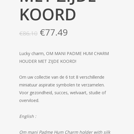
KOORD
Oorspronkelijke
Huidige
€
77.49
€
86.10
prijs
prijs
was:
is:
Lucky charm, OM MANI PADME HUM CHARM
€86.10.
€77.49.
HOUDER MET ZIJDE KOORD!
Om uw collectie van de 6 tot 8 verschillende
miniatuur aspiratie symbolen te verzamelen.
Voor gezondheid, succes, welvaart, studie of
overvloed.
English :
Om mani Padme Hum Charm holder with silk