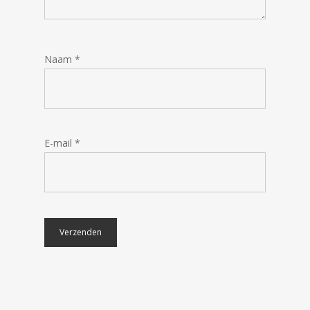
Naam
*
E-mail
*
€
168.90
€
20.10