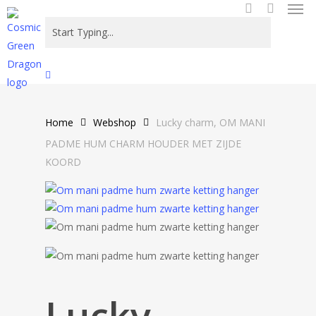
Men
Skip
to
search
main
content
Close
Search
Home
Webshop
Lucky charm, OM MANI
PADME HUM CHARM HOUDER MET ZIJDE
KOORD
Lucky