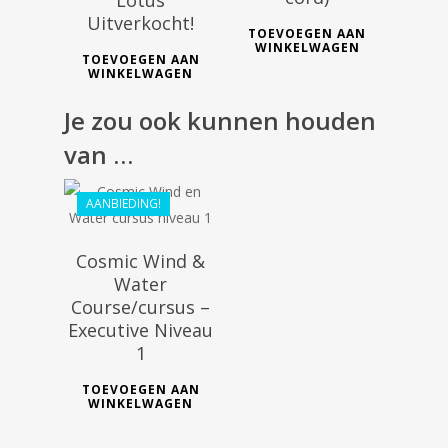
Lotus
Uitverkocht!
TOEVOEGEN AAN
WINKELWAGEN
TOEVOEGEN AAN
WINKELWAGEN
€
168.10
Je zou ook kunnen houden
€
151.29
van …
AANBIEDING!
Cosmic Wind &
Water
Course/cursus –
Executive Niveau
1
TOEVOEGEN AAN
WINKELWAGEN