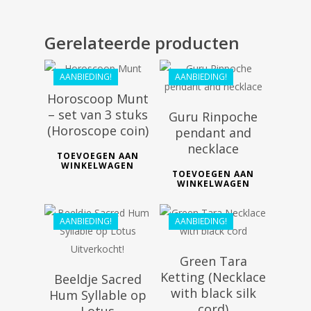
€
124.99
€
18.09
Gerelateerde producten
AANBIEDING!
AANBIEDING!
Horoscoop Munt
– set van 3 stuks
Guru Rinpoche
€
168.90
(Horoscope coin)
pendant and
€
124.99
necklace
TOEVOEGEN AAN
WINKELWAGEN
€
118.60
TOEVOEGEN AAN
WINKELWAGEN
€
80.09
AANBIEDING!
AANBIEDING!
Green Tara
Ketting (Necklace
Beeldje Sacred
with black silk
Hum Syllable op
cord)