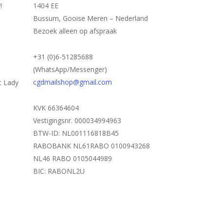
!
1404 EE
Bussum, Gooise Meren – Nederland
Bezoek alleen op afspraak
+31 (0)6-51285688
(WhatsApp/Messenger)
cgdmailshop@gmail.com
t Lady
KVK 66364604
Vestigingsnr. 000034994963
BTW-ID: NL001116818B45
RABOBANK NL61RABO 0100943268
NL46 RABO 0105044989
BIC: RABONL2U