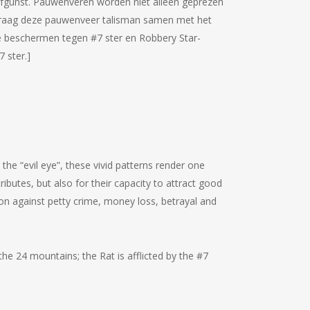
fgunst.
Pauwenveren worden niet alleen geprezen
raag deze pauwenveer talisman samen met het
e beschermen tegen #7 ster en Robbery Star-
 ster.]
he “evil eye”, these vivid patterns render one
ributes, but also for their capacity to attract good
ion against petty crime, money loss, betrayal and
 the 24 mountains; the Rat is afflicted by the #7