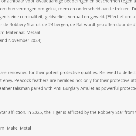
onzichtbaar voor kwaadaardige bedoelingen en beschermen tegen a
m hun vermogen om geluk, roem en onderscheid aan te trekken.
D
n kleine criminaliteit, geldverlies, verraad en geweld.
[Effectief om t
r de Robbery Star uit de 24 bergen;
de Rat wordt getroffen door de #7
cm Materiaal: Metaal
 eind November 2024)
 renowned for their potent protective qualities. Believed to deflect t
t envy. Peacock feathers are heralded not only for their protective att
feather talisman paired with Anti-Burglary Amulet as powerful protect
tar affliction. In 2025, the Tiger is afflicted by the Robbery Star from
 cm Make: Metal