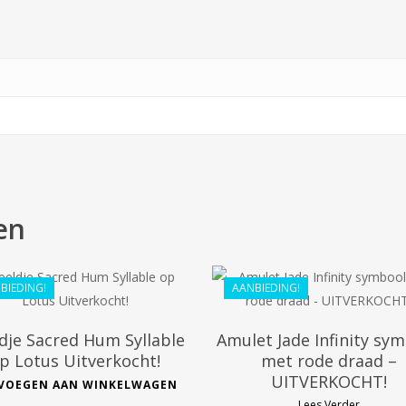
en
€
39.99
€
118.60
€
35.99
€
80.09
BIEDING!
AANBIEDING!
dje Sacred Hum Syllable
Amulet Jade Infinity sy
p Lotus Uitverkocht!
met rode draad –
UITVERKOCHT!
VOEGEN AAN WINKELWAGEN
Lees Verder