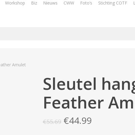
Workshop
Biz
Nieuws
CWW
Foto’s
Stichting COTF
eather Amulet
Sleutel han
Feather Am
Oorspronkelijke
Huidige
€
44.99
€
55.69
prijs
prijs