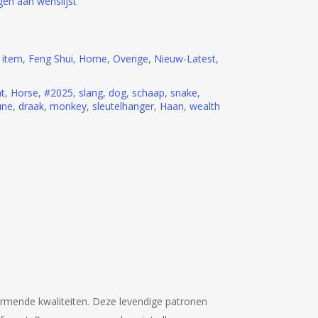
en aan wenslijst
 item
,
Feng Shui
,
Home
,
Overige
,
Nieuw-Latest
,
at
,
Horse
,
#2025
,
slang
,
dog
,
schaap
,
snake
,
une
,
draak
,
monkey
,
sleutelhanger
,
Haan
,
wealth
rmende kwaliteiten.
Deze levendige patronen