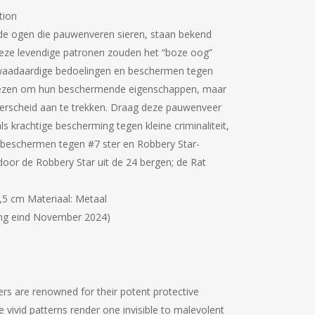
tion
e ogen die pauwenveren sieren, staan ​​bekend
eze levendige patronen zouden het “boze oog”
waadaardige bedoelingen en beschermen tegen
rezen om hun beschermende eigenschappen, maar
scheid aan te trekken.
Draag deze pauwenveer
 krachtige bescherming tegen kleine criminaliteit,
 beschermen tegen #7 ster en Robbery Star-
door de Robbery Star uit de 24 bergen;
de Rat
,5 cm Materiaal: Metaal
ing eind November 2024)
s are renowned for their potent protective
se vivid patterns render one invisible to malevolent