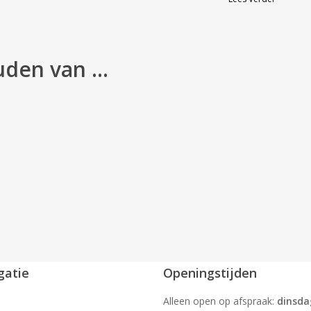
uden van …
gatie
Openingstijden
Alleen open op afspraak:
dinsda