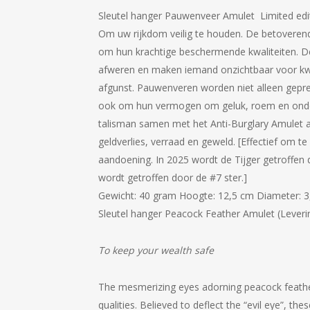
was:
is:
Sleutel hanger Pauwenveer Amulet Limited edi
€55.69.
€44.99.
Om uw rijkdom veilig te houden. De betoverend
om hun krachtige beschermende kwaliteiten.
D
afweren en maken iemand onzichtbaar voor k
afgunst.
Pauwenveren worden niet alleen gep
ook om hun vermogen om geluk, roem en onder
talisman samen met het Anti-Burglary Amulet als
geldverlies, verraad en geweld.
[Effectief om te
aandoening.
In 2025 wordt de Tijger getroffen 
wordt getroffen door de #7 ster.]
Gewicht: 40 gram Hoogte: 12,5 cm Diameter: 3
Sleutel hanger Peacock Feather Amulet (Lever
To keep your wealth safe
The mesmerizing eyes adorning peacock feather
qualities. Believed to deflect the “evil eye”, the