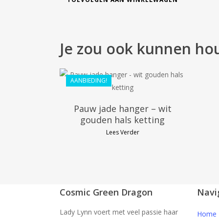
Je zou ook kunnen ho
€
116.99
€
105.29
AANBIEDING!
Pauw jade hanger – wit
gouden hals ketting
Lees Verder
Cosmic Green Dragon
Navi
Lady Lynn voert met veel passie haar
Home