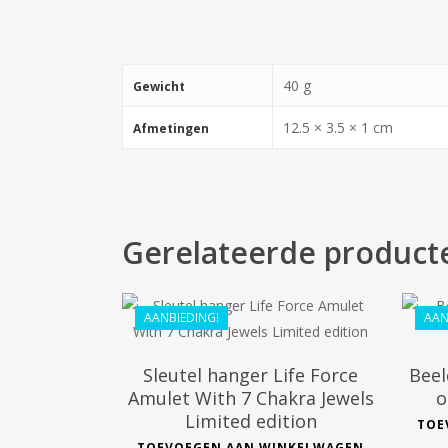
40 g
Gewicht
12.5 × 3.5 × 1 cm
Afmetingen
€
55.69
€
44.99
Gerelateerde product
AANBIEDING!
AAN
Sleutel hanger Life Force
Beel
Amulet With 7 Chakra Jewels
o
Limited edition
TOE
TOEVOEGEN AAN WINKELWAGEN