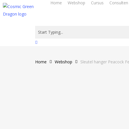
Home
Webshop
Cursus
Consulten
Skip
to
main
content
Close
Search
Home
Webshop
Sleutel hanger Peacock F