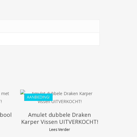
€
20.99
€
18.89
AANBIEDING!
mbool
Amulet dubbele Draken
Karper Vissen UITVERKOCHT!
Lees Verder