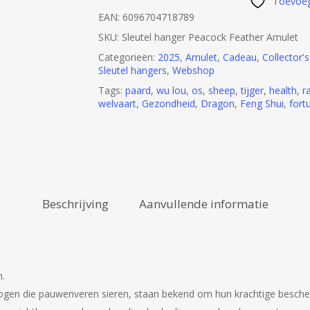
Toevoeg
EAN:
6096704718789
SKU:
Sleutel hanger Peacock Feather Amulet
Categorieën:
2025
,
Amulet
,
Cadeau
,
Collector's
Sleutel hangers
,
Webshop
Tags:
paard
,
wu lou
,
os
,
sheep
,
tijger
,
health
,
r
welvaart
,
Gezondheid
,
Dragon
,
Feng Shui
,
fort
Beschrijving
Aanvullende informatie
n.
gen die pauwenveren sieren, staan ​​bekend om hun krachtige besche