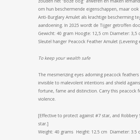
zouden het “boze oog” afweren en maken iemand 
om hun beschermende eigenschappen, maar ook o
Anti-Burglary Amulet als krachtige bescherming tege
aandoening.
In 2025 wordt de Tijger getroffen doo
Gewicht: 40 gram Hoogte: 12,5 cm Diameter: 3,5 
Sleutel hanger Peacock Feather Amulet (Levering
To keep your wealth safe
The mesmerizing eyes adorning peacock feathers are
invisible to malevolent intentions and shield agains
fortune, fame and distinction. Carry this peacock 
violence.
[Effective to protect against #7 star, and Robbery S
star.]
Weight: 40 grams Height: 12.5 cm Diameter: 3.5