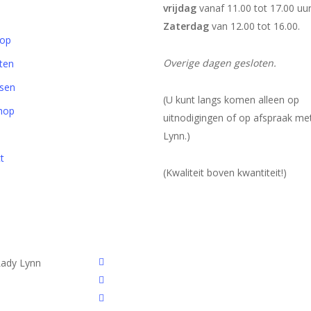
vrijdag
vanaf 11.00 tot 17.00 uur
Zaterdag
van 12.00 tot 16.00.
op
Overige dagen gesloten.
ten
sen
(U kunt langs komen alleen op
hop
uitnodigingen of op afspraak me
Lynn.)
t
(Kwaliteit boven kwantiteit!)
twitter
Lady Lynn
facebook
linkedin