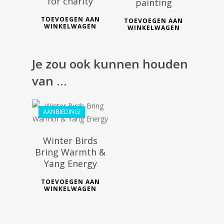
for charity
painting
TOEVOEGEN AAN
TOEVOEGEN AAN
WINKELWAGEN
WINKELWAGEN
Je zou ook kunnen houden
van …
€
36.80
€
33.12
AANBIEDING!
Winter Birds
Bring Warmth &
Yang Energy
TOEVOEGEN AAN
WINKELWAGEN