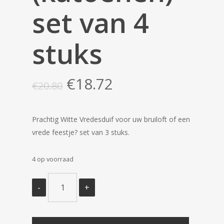
set van 4
stuks
Oorspronkelijke
Huidige
€
18.72
€
20.80
prijs
prijs
was:
is:
Prachtig Witte Vredesduif voor uw bruiloft of een
€20.80.
€18.72.
vrede feestje? set van 3 stuks.
4 op voorraad