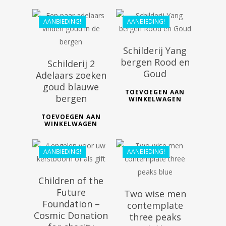
€
44.99
AANBIEDING!
AANBIEDING!
Schilderij Yang
bergen Rood en
Schilderij 2
Goud
Adelaars zoeken
goud blauwe
TOEVOEGEN AAN
bergen
WINKELWAGEN
€
20.00
€
61.99
TOEVOEGEN AAN
€
18.00
WINKELWAGEN
€
55.79
AANBIEDING!
AANBIEDING!
Children of the
Future
Two wise men
Foundation –
contemplate
Cosmic Donation
three peaks