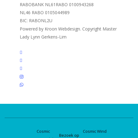
RABOBANK NL61RABO 0100943268
NL46 RABO 0105044989
BIC: RABONL2U
Powered by Kroon Webdesign. Copyright Master
Lady Lynn Gerkens-Lim
twitter
facebook
linkedin
instagram
whatsapp
Cosmic
Cosmic Wind
Bezoek op