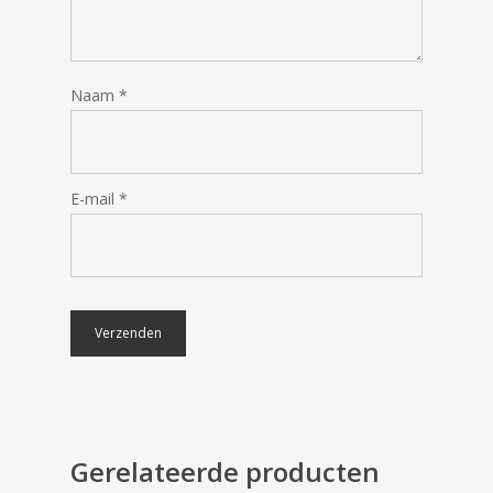
Naam
*
E-mail
*
€
61.99
€
61.99
Gerelateerde producten
€
35.99