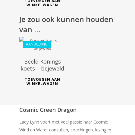
TOEVOEGEN AAN
WINKELWAGEN
€
33.99
Je zou ook kunnen houden
€
30.59
van …
AANBIEDING!
Beeld Konings
koets – bejeweld
TOEVOEGEN AAN
WINKELWAGEN
Cosmic Green Dragon
Lady Lynn voert met veel passie haar Cosmic
Wind en Water consulten, coachingen, lezingen