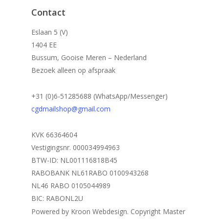
Contact
Eslaan 5 (V)
1404 EE
Bussum, Gooise Meren – Nederland
Bezoek alleen op afspraak
+31 (0)6-51285688 (WhatsApp/Messenger)
cgdmailshop@gmail.com
KVK 66364604
Vestigingsnr. 000034994963
BTW-ID: NL001116818B45
RABOBANK NL61RABO 0100943268
NL46 RABO 0105044989
BIC: RABONL2U
Powered by Kroon Webdesign. Copyright Master