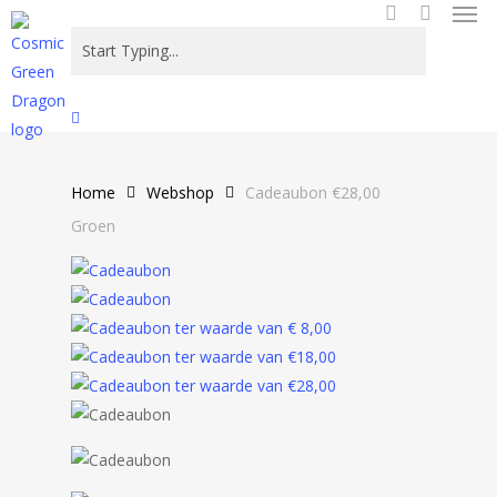
Men
Skip
to
search
main
content
Close
Search
Home
Webshop
Cadeaubon €28,00
Groen