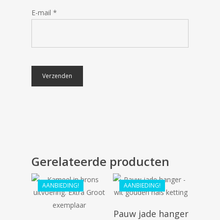
E-mail
*
€
116.99
€
105.29
Gerelateerde producten
€
128.80
AANBIEDING!
€
88.82
AANBIEDING!
Pauw jade hanger