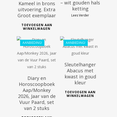
– wit gouden hals
Kameel in brons
ketting
uitvoering. Extra
Groot exemplaar
Lees Verder
€
29.99
TOEVOEGEN AAN
€
26.99
€
46.98
WINKELWAGEN
€
39.99
AANBIEDING!
AANBIEDING!
Sleutelhanger
Abacus met
kwast in goud
Diary en
kleur
Horoscoopboek
Aap/Monkey
TOEVOEGEN AAN
2026, Jaar van de
WINKELWAGEN
Vuur Paard, set
van 2 stuks