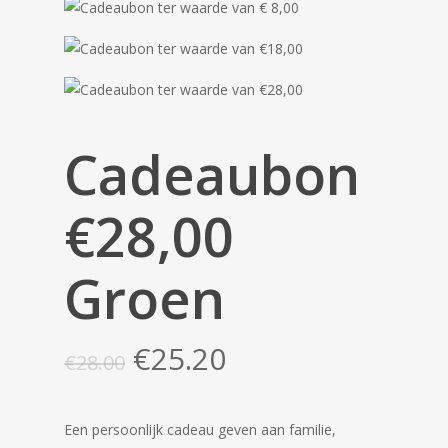
Cadeaubon
€28,00
Groen
Oorspronkelijke
Huidige
€
25.20
€
28.00
prijs
prijs
was:
is:
Een persoonlijk cadeau geven aan familie,
€28.00.
€25.20.