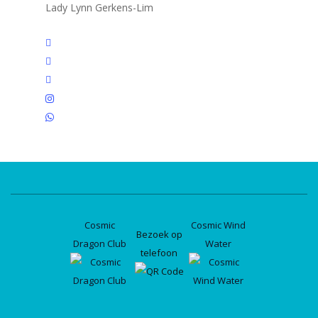
Lady Lynn Gerkens-Lim
twitter
facebook
linkedin
instagram
whatsapp
Cosmic
Cosmic Wind
Bezoek op
Dragon Club
Water
telefoon