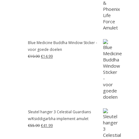
was:
is:
€55.99.
€41.99.
Blue Medicine Buddha Window Sticker -
voor goede doelen
Oorspronkelijke
Huidige
€
19.99
€
14.99
prijs
prijs
was:
is:
€19.99.
€14.99.
Sleutel hanger 3 Celestial Guardians
w/Ksiddigarbha implement amulet
Oorspronkelijke
Huidige
€
55.99
€
41.99
prijs
prijs
was:
is: