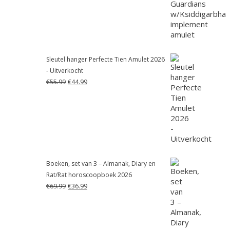
€55.99.
€41.99.
Sleutel hanger Perfecte Tien Amulet 2026
- Uitverkocht
Oorspronkelijke
Huidige
€
55.99
€
44.99
prijs
prijs
was:
is:
€55.99.
€44.99.
Boeken, set van 3 – Almanak, Diary en
Rat/Rat horoscoopboek 2026
Oorspronkelijke
Huidige
€
69.99
€
36.99
prijs
prijs
was:
is:
€69.99.
€36.99.