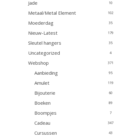
Jade
10
Metaal/Metal Element
102
Moederdag
35
Nieuw-Latest
179
Sleutel hangers
35
Uncategorized
4
Webshop
371
Aanbieding
95
Amulet
119
Bijouterie
60
Boeken
89
Boompjes
7
Cadeau
347
Cursussen
43