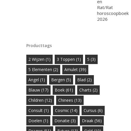
Producttags
2 Wijzen
(1)
3 Toppen
(1)
5
(3)
5 Elementen
(2)
Amulet
(39)
Angel
(1)
Bergen
(5)
Blad
(2)
Blauw
(17)
Boek
(61)
Charts
(2)
Children
(12)
Chinees
(13)
Consult
(1)
Cosmic
(14)
Cursus
(6)
Doelen
(1)
Donatie
(3)
Draak
(56)
Dragon
(51)
Future
(13)
Geld
(10)