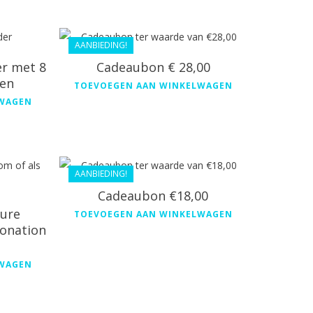
€
28.00
€
25.20
AANBIEDING!
er met 8
Cadeaubon € 28,00
len
TOEVOEGEN AAN WINKELWAGEN
LWAGEN
€
18.00
€
16.20
AANBIEDING!
Cadeaubon €18,00
ture
TOEVOEGEN AAN WINKELWAGEN
onation
LWAGEN