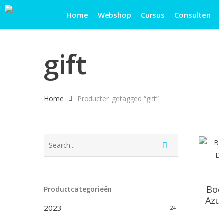
Skip
Home
Webshop
Cursus
Consulten
to
main
content
gift
Home
Producten getagged “gift”
Bo
Productcategorieën
Azu
2023
24