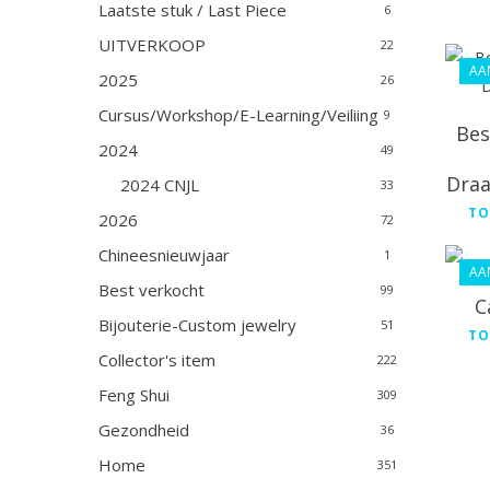
Laatste stuk / Last Piece
6
UITVERKOOP
22
AA
2025
26
Cursus/Workshop/E-Learning/Veiliing
9
Bes
2024
49
Draa
2024 CNJL
33
TO
2026
72
Chineesnieuwjaar
1
AA
Best verkocht
99
C
Bijouterie-Custom jewelry
51
TO
Collector's item
222
Feng Shui
309
Gezondheid
36
Home
351