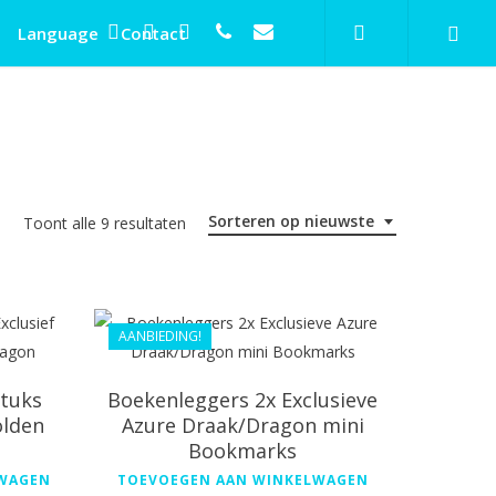
search
twitter
facebook
linkedin
phone
email
Language
Contact
Sorteren op nieuwste
Gesorteerd
Toont alle 9 resultaten
€
33.99
op
€
29.99
nieuwste
AANBIEDING!
stuks
Boekenleggers 2x Exclusieve
olden
Azure Draak/Dragon mini
Bookmarks
LWAGEN
TOEVOEGEN AAN WINKELWAGEN