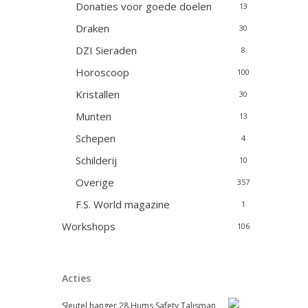
Donaties voor goede doelen
13
Draken
30
DZI Sieraden
8
Horoscoop
100
Kristallen
30
Munten
13
Schepen
4
Schilderij
10
Overige
357
F.S. World magazine
1
Workshops
106
Acties
Sleutel hanger 28 Hums Safety Talisman