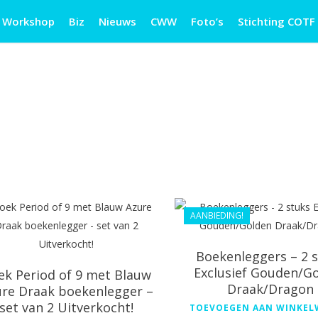
Workshop
Biz
Nieuws
CWW
Foto’s
Stichting COTF
€
33.98
€
28.99
€
49.99
AANBIEDING!
Boekenleggers – 2 
Exclusief Gouden/G
ek Period of 9 met Blauw
Draak/Dragon
re Draak boekenlegger –
set van 2 Uitverkocht!
TOEVOEGEN AAN WINKE
€
18.99
€
28.99