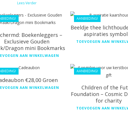
Lees Verder
€
16.80
€
26.36
NBIEDING!
AANBIEDING!
Beeldje thee lichthoud
aspiraties symbo
chermd: Boekenleggers –
Exclusieve Gouden
TOEVOEGEN AAN WINKE
k/Dragon mini Bookmarks
€
20.00
€
28.00
EVOEGEN AAN WINKELWAGEN
€
18.00
€
25.20
NBIEDING!
AANBIEDING!
adeaubon €28,00 Groen
Children of the Fu
EVOEGEN AAN WINKELWAGEN
Foundation – Cosmic D
for charity
TOEVOEGEN AAN WINKE