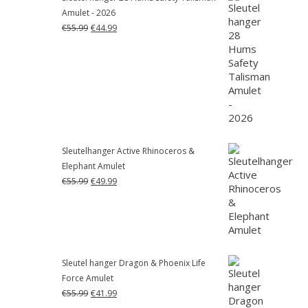
Amulet - 2026
Oorspronkelijke
Huidige
€
55.99
€
44.99
prijs
prijs
was:
is:
€55.99.
€44.99.
Sleutelhanger Active Rhinoceros &
Elephant Amulet
Oorspronkelijke
Huidige
€
55.99
€
49.99
prijs
prijs
was:
is:
€55.99.
€49.99.
Sleutel hanger Dragon & Phoenix Life
Force Amulet
Oorspronkelijke
Huidige
€
55.99
€
41.99
prijs
prijs