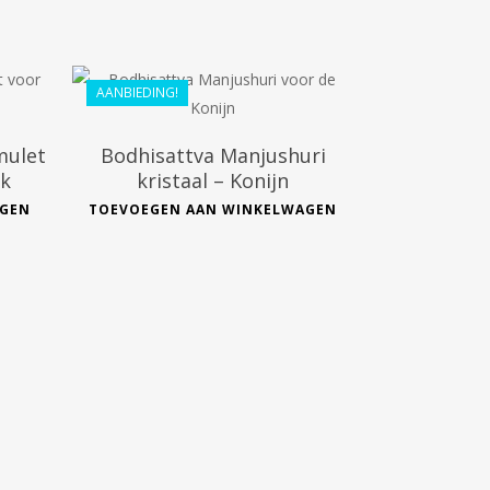
€
44.99
€
40.49
AANBIEDING!
mulet
Bodhisattva Manjushuri
uk
kristaal – Konijn
AGEN
TOEVOEGEN AAN WINKELWAGEN