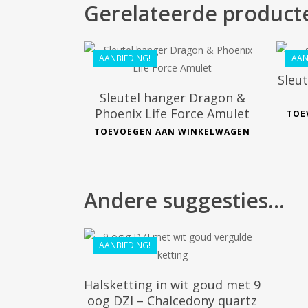
Gerelateerde product
€
55.99
€
41.99
AANBIEDING!
AAN
Sleu
Sleutel hanger Dragon &
Phoenix Life Force Amulet
TOE
TOEVOEGEN AAN WINKELWAGEN
€
116.99
Andere suggesties…
€
100.00
AANBIEDING!
Halsketting in wit goud met 9
oog DZI – Chalcedony quartz