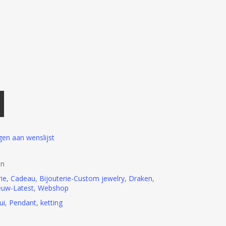
en aan wenslijst
in
ie
,
Cadeau
,
Bijouterie-Custom jewelry
,
Draken
,
euw-Latest
,
Webshop
ui
,
Pendant
,
ketting