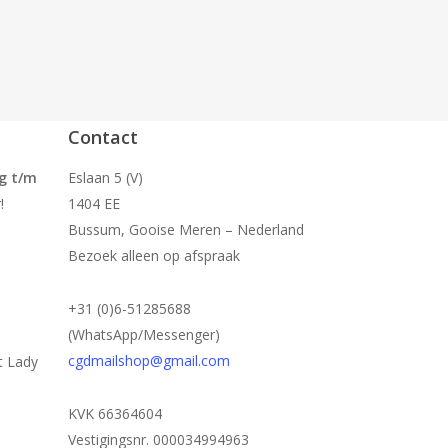
Contact
g t/m
Eslaan 5 (V)
!
1404 EE
Bussum, Gooise Meren – Nederland
Bezoek alleen op afspraak
+31 (0)6-51285688
(WhatsApp/Messenger)
cgdmailshop@gmail.com
t Lady
KVK 66364604
Vestigingsnr. 000034994963