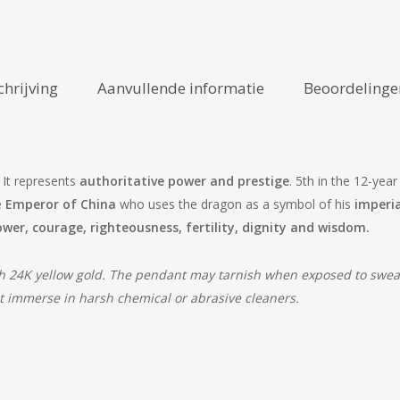
chrijving
Aanvullende informatie
Beoordelingen
 It represents
authoritative power and prestige
. 5th in the 12-year
e
Emperor of China
who uses the dragon as a symbol of his
imperi
wer, courage, righteousness, fertility, dignity and wisdom.
 24K yellow gold. The pendant may tarnish when exposed to sweat 
ot immerse in harsh chemical or abrasive cleaners.