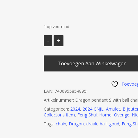
1 op voorraad
Toevoegen Aan Winkelwagen
Toevoeg
EAN:
7436955854895
Artikelnummer:
Dragon pendant S with ball cha
Categorieën:
2024
,
2024 CNJL
,
Amulet
,
Bijouter
Collector's item
,
Feng Shui
,
Home
,
Overige
,
Ni
Tags:
chain
,
Dragon
,
draak
,
ball
,
goud
,
Feng Sh