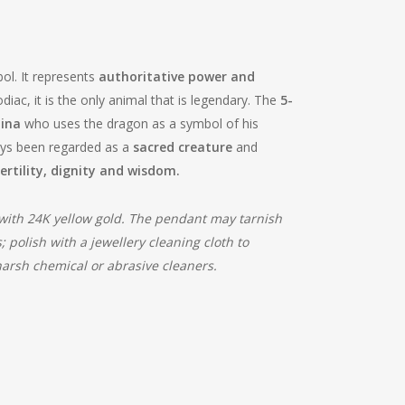
ol. It represents
authoritative power and
diac, it is the only animal that is legendary. The
5-
ina
who uses the dragon as a symbol of his
ays been regarded as a
sacred creature
and
ertility, dignity and wisdom.
ith 24K yellow gold. The pendant may tarnish
polish with a jewellery cleaning cloth to
harsh chemical or abrasive cleaners.