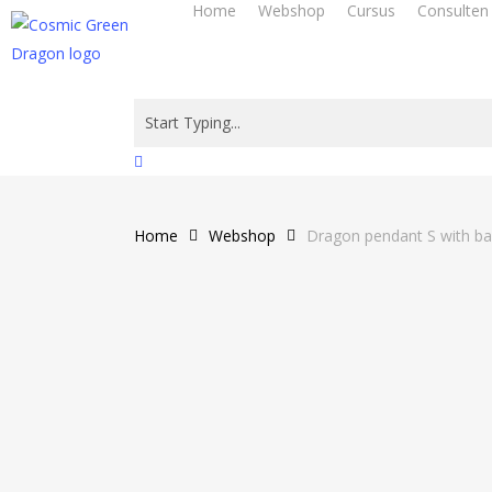
Home
Webshop
Cursus
Consulten
Skip
to
main
content
Close
Search
Home
Webshop
Dragon pendant S with ball