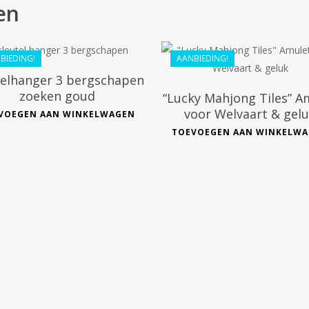
€
29.99
en
€
41.60
€
26.99
€
28.79
BIEDING!
AANBIEDING!
telhanger 3 bergschapen
zoeken goud
“Lucky Mahjong Tiles” A
voor Welvaart & gel
VOEGEN AAN WINKELWAGEN
TOEVOEGEN AAN WINKELW