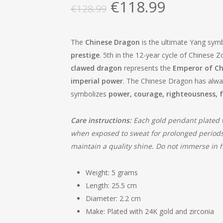
Oorspronkelijke
Huidige
€
118.99
€
128.99
prijs
prijs
was:
is:
The
Chinese Dragon
is the ultimate Yang symb
€128.99.
€118.99.
prestige
. 5th in the 12-year cycle of Chinese Zo
clawed dragon
represents the
Emperor of Ch
imperial power
. The Chinese Dragon has alw
symbolizes
power, courage, righteousness, f
Care instructions:
Each gold pendant plated w
when exposed to sweat for prolonged periods; 
maintain a quality shine. Do not immerse in 
Weight: 5 grams
Length: 25.5 cm
Diameter: 2.2 cm
Make: Plated with 24K gold and zirconia