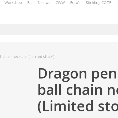
Workshop
Biz
Nieuws
CWW
Foto’s
Stichting COTF
 chain necklace (Limited stock!)
Dragon pen
ball chain 
(Limited sto