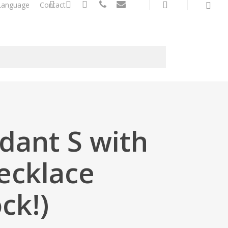
search
twitter
facebook
linkedin
phone
email
Language
Contact
dant S with
necklace
ck!)