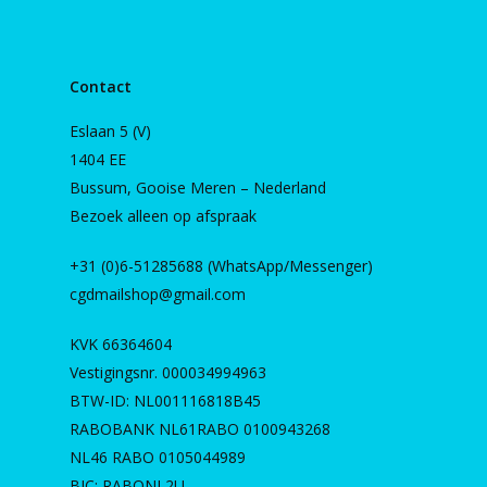
Contact
Eslaan 5 (V)
1404 EE
Bussum, Gooise Meren – Nederland
Bezoek alleen op afspraak
+31 (0)6-51285688 (WhatsApp/Messenger)
cgdmailshop@gmail.com
KVK 66364604
Vestigingsnr. 000034994963
BTW-ID: NL001116818B45
RABOBANK NL61RABO 0100943268
NL46 RABO 0105044989
BIC: RABONL2U