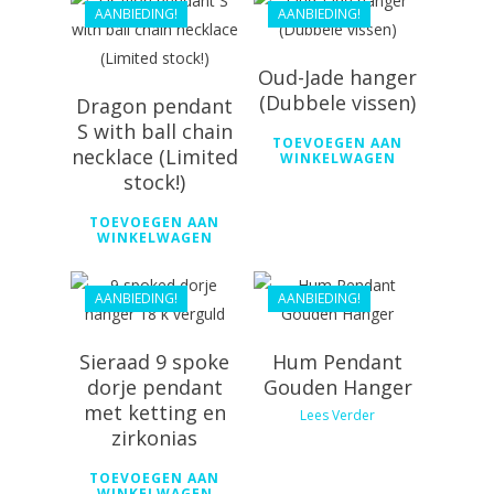
AANBIEDING!
AANBIEDING!
Oud-Jade hanger
(Dubbele vissen)
Dragon pendant
S with ball chain
TOEVOEGEN AAN
€
168.99
necklace (Limited
WINKELWAGEN
stock!)
€
152.09
TOEVOEGEN AAN
€
138.80
WINKELWAGEN
€
124.92
AANBIEDING!
AANBIEDING!
Sieraad 9 spoke
Hum Pendant
dorje pendant
Gouden Hanger
met ketting en
Lees Verder
zirkonias
€
108.99
TOEVOEGEN AAN
WINKELWAGEN