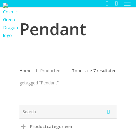
Men
Skip
to
search
main
Pendant
content
Gesortee
Home
Producten
Toont alle 7 resultaten
op
getagged “Pendant”
nieuwste
Productcategorieën