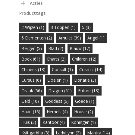
Acties
Producttags
2 Wijzen
(1)
3 Toppen
(1)
5
(3)
5 Elementen
(2)
Amulet
(39)
Angel
(1)
Bergen
(5)
Blad
(2)
Blauw
(17)
Boek
(61)
Charts
(2)
Children
(12)
Chinees
(13)
Consult
(1)
Cosmic
(14)
Cursus
(6)
Doelen
(1)
Donatie
(3)
Draak
(56)
Dragon
(51)
Future
(13)
Geld
(10)
Goddess
(6)
Goede
(1)
Haan
(16)
Hemels
(4)
House
(2)
Huis
(3)
Kantoor
(4)
Koningen
(1)
Ksitigarbha
(3)
LadyLynn
(2)
Mantra
(14)