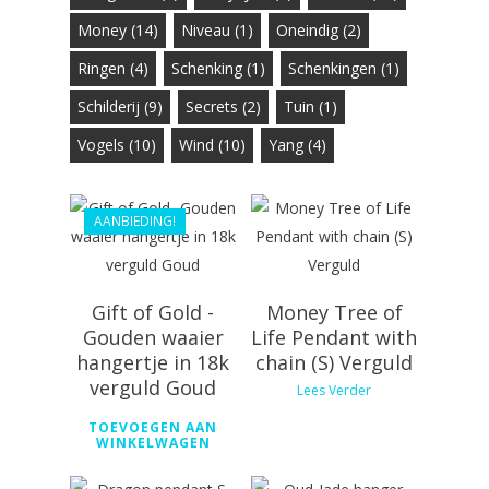
Money
(14)
Niveau
(1)
Oneindig
(2)
€
388.99
Ringen
(4)
Schenking
(1)
Schenkingen
(1)
€
368.99
Schilderij
(9)
Secrets
(2)
Tuin
(1)
€
108.99
Vogels
(10)
Wind
(10)
Yang
(4)
AANBIEDING!
Gift of Gold -
Money Tree of
Gouden waaier
Life Pendant with
hangertje in 18k
chain (S) Verguld
€
128.99
€
29.99
verguld Goud
Lees Verder
€
118.99
€
26.99
TOEVOEGEN AAN
WINKELWAGEN