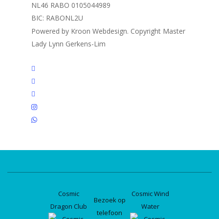
NL46 RABO 0105044989
BIC: RABONL2U
Powered by Kroon Webdesign. Copyright Master
Lady Lynn Gerkens-Lim
twitter
facebook
linkedin
instagram
whatsapp
Cosmic
Cosmic Wind
Bezoek op
Dragon Club
Water
telefoon