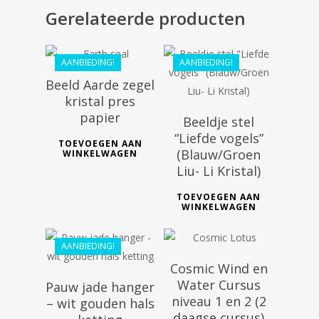
€
44.09
€
288.99
Gerelateerde producten
€
261.99
AANBIEDING!
AANBIEDING!
Beeld Aarde zegel
kristal pres
papier
Beeldje stel
“Liefde vogels”
TOEVOEGEN AAN
(Blauw/Groen
WINKELWAGEN
€
116.99
€
286.99
Liu- Li Kristal)
€
105.29
TOEVOEGEN AAN
WINKELWAGEN
AANBIEDING!
Cosmic Wind en
Water Cursus
Pauw jade hanger
niveau 1 en 2 (2
– wit gouden hals
daagse cursus)