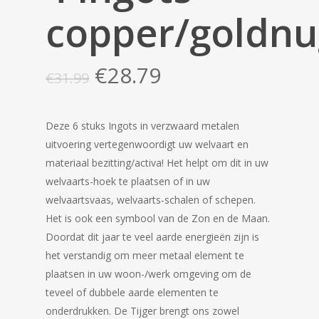
copper/goldnu
Oorspronkelijke
Huidige
€
28.79
€
31.99
prijs
prijs
was:
is:
Deze 6 stuks Ingots in verzwaard metalen
€31.99.
€28.79.
uitvoering vertegenwoordigt uw welvaart en
materiaal bezitting/activa! Het helpt om dit in uw
welvaarts-hoek te plaatsen of in uw
welvaartsvaas, welvaarts-schalen of schepen.
Het is ook een symbool van de Zon en de Maan.
Doordat dit jaar te veel aarde energieën zijn is
het verstandig om meer metaal element te
plaatsen in uw woon-/werk omgeving om de
teveel of dubbele aarde elementen te
onderdrukken. De Tijger brengt ons zowel