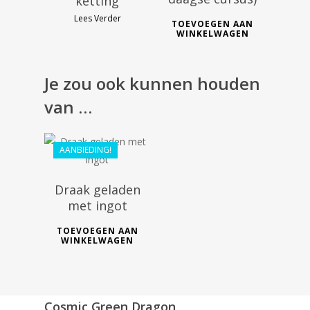
ketting
Lees Verder
TOEVOEGEN AAN
WINKELWAGEN
Je zou ook kunnen houden
€
36.99
van …
€
33.29
AANBIEDING!
Draak geladen
met ingot
TOEVOEGEN AAN
WINKELWAGEN
Cosmic Green Dragon