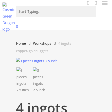
Men
Skip
to
search
main
content
Close
Search
Home
Workshops
4 ingots
copper/goldnuggets
4 ingots