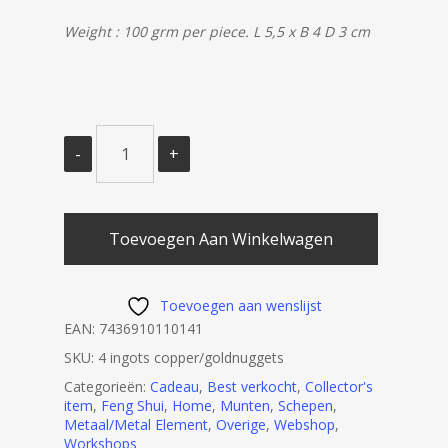
Weight : 100 grm per piece. L 5,5 x B 4 D 3 cm
Toevoegen Aan Winkelwagen
Toevoegen aan wenslijst
EAN:
7436910110141
SKU:
4 ingots copper/goldnuggets
Categorieën:
Cadeau
,
Best verkocht
,
Collector's
item
,
Feng Shui
,
Home
,
Munten
,
Schepen
,
Metaal/Metal Element
,
Overige
,
Webshop
,
Workshops