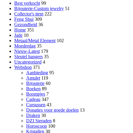
Best verkocht
99
Bijouterie-Custom jewelry
51
Collector's item
222
Feng Shui
309
Gezondheid
36
Home
351
Jade
10
Metaal/Metal Element
102
Moederdag
35
Nieuw-Latest
179
Sleutel hangers
35
Uncategorized
4
Webshop
371
Aanbieding
95
Amulet
119
Bijouterie
60
Boeken
89
Boompjes
7
Cadeau
347
Cursussen
43
Donaties voor goede doelen
13
Draken
30
DZI Sieraden
8
Horoscoop
100
Kristallen
30