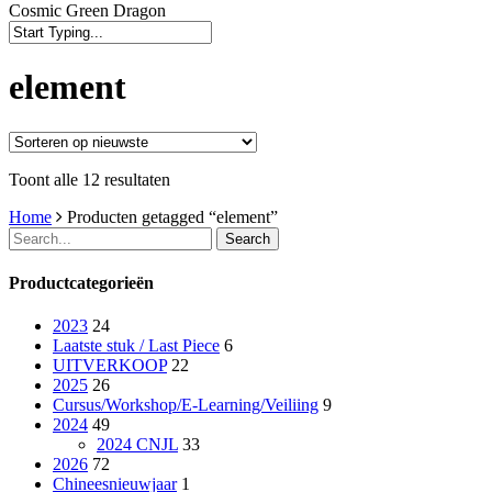
Cosmic Green Dragon
Close
Search
element
Gesorteerd
Toont alle 12 resultaten
op
Home
Producten getagged “element”
nieuwste
Search
Productcategorieën
2023
24
Laatste stuk / Last Piece
6
UITVERKOOP
22
2025
26
Cursus/Workshop/E-Learning/Veiliing
9
2024
49
2024 CNJL
33
2026
72
Chineesnieuwjaar
1