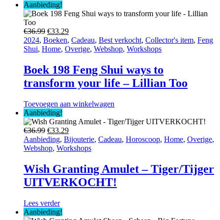
Aanbieding!
Oorspronkelijke
Huidige
€
36.99
€
33.29
prijs
prijs
2024
,
Boeken
,
Cadeau
,
Best verkocht
,
Collector's item
,
Feng
was:
is:
Shui
,
Home
,
Overige
,
Webshop
,
Workshops
€36.99.
€33.29.
Boek 198 Feng Shui ways to
transform your life – Lillian Too
Toevoegen aan winkelwagen
Aanbieding!
Oorspronkelijke
Huidige
€
36.99
€
33.29
prijs
prijs
Aanbieding
,
Bijouterie
,
Cadeau
,
Horoscoop
,
Home
,
Overige
,
was:
is:
Webshop
,
Workshops
€36.99.
€33.29.
Wish Granting Amulet – Tiger/Tijger
UITVERKOCHT!
Lees verder
Aanbieding!