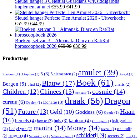
€19.99.
€14.99.
Sleutel hanger 3 Celestial Guardians w/Ksiddigarbha
Oorspronkelijke
Huidige
implement amulet
€
55.99
€
41.99
prijs
prijs
was:
is:
Sleutel hanger Perfecte Tien Amulet 2026 - Uitverkocht
Oorspronkelijke
Huidige
€55.99.
€41.99.
€
55.99
€
44.99
prijs
prijs
was:
is:
€55.99.
€44.99.
Boeken, set van 3 – Almanak, Diary en Rat/Rat
Oorspronkelijke
Huidige
horoscoopboek 2026
€
69.99
€
36.99
prijs
prijs
was:
is:
Producttags
€69.99.
€36.99.
amulet
(39)
5
(3)
5 elementen
(2)
2 wijzen
(1)
3 toppen
(1)
Angel
(1)
Boek
(61)
Blauw
(17)
Bergen
(5)
blad
(2)
charts
(2)
Children
(12)
Chinees
(13)
cosmic
(14)
consult
(1)
draak
(56)
Dragon
cursus
(6)
Donatie
(3)
Doelen
(1)
(51)
Haan
Future
(13)
Geld
(10)
Goddess
(6)
Goede
(1)
(16)
hemels
(4)
kantoor
(4)
huis
(3)
ksitigarbha
house
(2)
koningen
(1)
mantra
(14)
Money
(14)
(3)
LadyLynn
(2)
oneindig
niveau
(1)
schilderij
(9)
ringen
(4)
(2)
secrets
(2)
Schenking
(1)
Schenkingen
(1)
tuin
(1)