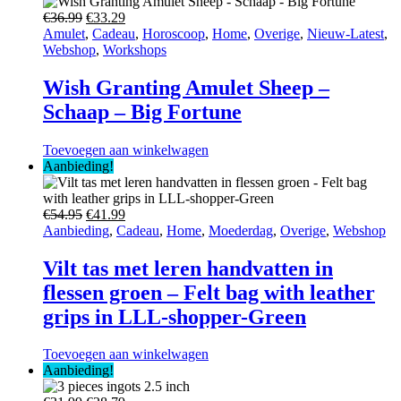
Oorspronkelijke
Huidige
€
36.99
€
33.29
prijs
prijs
Amulet
,
Cadeau
,
Horoscoop
,
Home
,
Overige
,
Nieuw-Latest
,
was:
is:
Webshop
,
Workshops
€36.99.
€33.29.
Wish Granting Amulet Sheep –
Schaap – Big Fortune
Toevoegen aan winkelwagen
Aanbieding!
Oorspronkelijke
Huidige
€
54.95
€
41.99
prijs
prijs
Aanbieding
,
Cadeau
,
Home
,
Moederdag
,
Overige
,
Webshop
was:
is:
€54.95.
€41.99.
Vilt tas met leren handvatten in
flessen groen – Felt bag with leather
grips in LLL-shopper-Green
Toevoegen aan winkelwagen
Aanbieding!