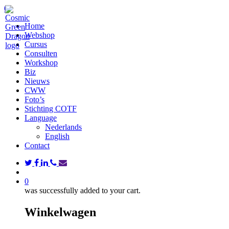
Skip
search
0
to
Menu
Home
main
Webshop
content
Cursus
Consulten
Workshop
Biz
Nieuws
CWW
Foto’s
Stichting COTF
Language
Nederlands
English
Contact
twitter
facebook
linkedin
phone
email
search
0
was successfully added to your cart.
Winkelwagen