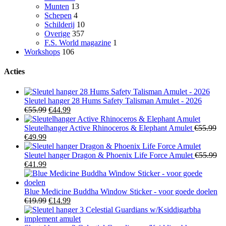
Munten
13
Schepen
4
Schilderij
10
Overige
357
F.S. World magazine
1
Workshops
106
Acties
Sleutel hanger 28 Hums Safety Talisman Amulet - 2026
Oorspronkelijke
Huidige
€
55.99
€
44.99
prijs
prijs
was:
is:
Sleutelhanger Active Rhinoceros & Elephant Amulet
€
55.99
Oorspronkelijke
Huidige
€55.99.
€44.99.
€
49.99
prijs
prijs
was:
is:
Sleutel hanger Dragon & Phoenix Life Force Amulet
€
55.99
€55.99.
Oorspronkelijke
€49.99.
Huidige
€
41.99
prijs
prijs
was:
is:
€55.99.
€41.99.
Blue Medicine Buddha Window Sticker - voor goede doelen
Oorspronkelijke
Huidige
€
19.99
€
14.99
prijs
prijs
was:
is: