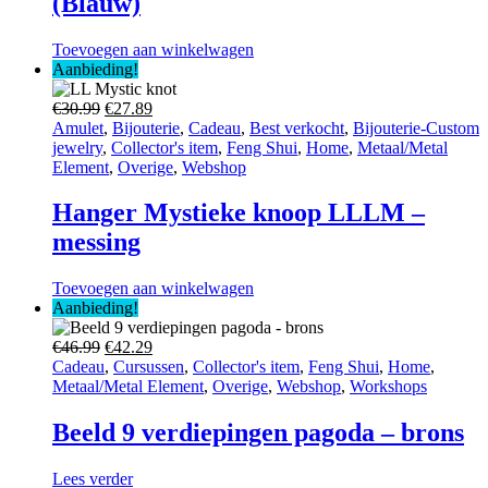
(Blauw)
Toevoegen aan winkelwagen
Aanbieding!
Oorspronkelijke
Huidige
€
30.99
€
27.89
prijs
prijs
Amulet
,
Bijouterie
,
Cadeau
,
Best verkocht
,
Bijouterie-Custom
was:
is:
jewelry
,
Collector's item
,
Feng Shui
,
Home
,
Metaal/Metal
€30.99.
€27.89.
Element
,
Overige
,
Webshop
Hanger Mystieke knoop LLLM –
messing
Toevoegen aan winkelwagen
Aanbieding!
Oorspronkelijke
Huidige
€
46.99
€
42.29
prijs
prijs
Cadeau
,
Cursussen
,
Collector's item
,
Feng Shui
,
Home
,
was:
is:
Metaal/Metal Element
,
Overige
,
Webshop
,
Workshops
€46.99.
€42.29.
Beeld 9 verdiepingen pagoda – brons
Lees verder