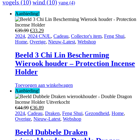
vogels
(10)
wind
(10)
yang
(4)
Aanbieding!
Oorspronkelijke
Huidige
€
39.99
€
33.29
prijs
prijs
2024
,
2024 CNJL
,
Cadeau
,
Collector's item
,
Feng Shui
,
was:
is:
Home
,
Overige
,
Nieuw-Latest
,
Webshop
€39.99.
€33.29.
Beeld 3 Chi Lin Bescherming
Wierook houder – Protection Incense
Holder
Toevoegen aan winkelwagen
Aanbieding!
Oorspronkelijke
Huidige
€
44.99
€
36.89
prijs
prijs
2024
,
Cadeau
,
Draken
,
Feng Shui
,
Gezondheid
,
Home
,
was:
is:
Overige
,
Nieuw-Latest
,
Webshop
€44.99.
€36.89.
Beeld Dubbele Draken