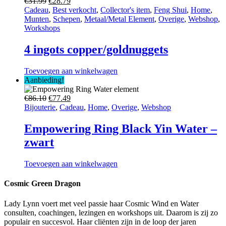
Oorspronkelijke
Huidige
€
31.99
€
28.79
prijs
prijs
Cadeau
,
Best verkocht
,
Collector's item
,
Feng Shui
,
Home
,
was:
is:
Munten
,
Schepen
,
Metaal/Metal Element
,
Overige
,
Webshop
,
€31.99.
€28.79.
Workshops
4 ingots copper/goldnuggets
Toevoegen aan winkelwagen
Aanbieding!
Oorspronkelijke
Huidige
€
86.10
€
77.49
prijs
prijs
Bijouterie
,
Cadeau
,
Home
,
Overige
,
Webshop
was:
is:
€86.10.
€77.49.
Empowering Ring Black Yin Water –
zwart
Toevoegen aan winkelwagen
Cosmic Green Dragon
Lady Lynn voert met veel passie haar Cosmic Wind en Water
consulten, coachingen, lezingen en workshops uit. Daarom is zij zo
populair en succesvol. Haar cliënten zijn in de loop der jaren