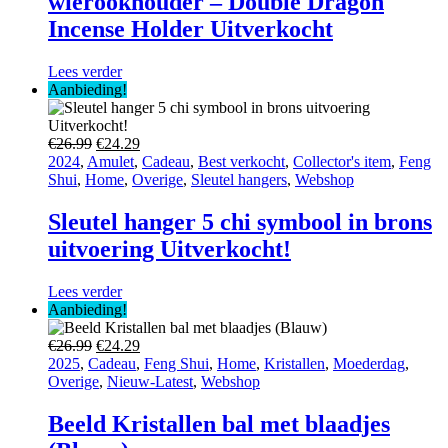
wierookhouder – Double Dragon
Incense Holder Uitverkocht
Lees verder
Aanbieding!
Oorspronkelijke
Huidige
€
26.99
€
24.29
prijs
prijs
2024
,
Amulet
,
Cadeau
,
Best verkocht
,
Collector's item
,
Feng
was:
is:
Shui
,
Home
,
Overige
,
Sleutel hangers
,
Webshop
€26.99.
€24.29.
Sleutel hanger 5 chi symbool in brons
uitvoering Uitverkocht!
Lees verder
Aanbieding!
Oorspronkelijke
Huidige
€
26.99
€
24.29
prijs
prijs
2025
,
Cadeau
,
Feng Shui
,
Home
,
Kristallen
,
Moederdag
,
was:
is:
Overige
,
Nieuw-Latest
,
Webshop
€26.99.
€24.29.
Beeld Kristallen bal met blaadjes