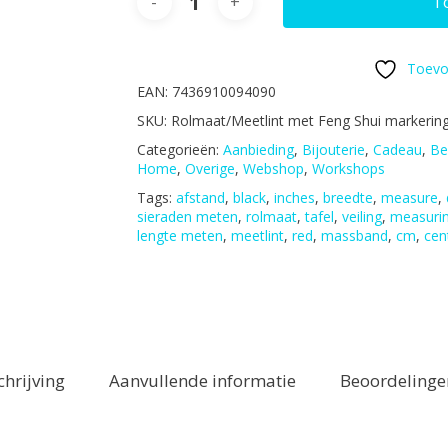
T
Toevo
EAN:
7436910094090
SKU:
Rolmaat/Meetlint met Feng Shui markerin
Categorieën:
Aanbieding
,
Bijouterie
,
Cadeau
,
Be
Home
,
Overige
,
Webshop
,
Workshops
Tags:
afstand
,
black
,
inches
,
breedte
,
measure
,
sieraden meten
,
rolmaat
,
tafel
,
veiling
,
measuri
lengte meten
,
meetlint
,
red
,
massband
,
cm
,
cen
chrijving
Aanvullende informatie
Beoordelingen