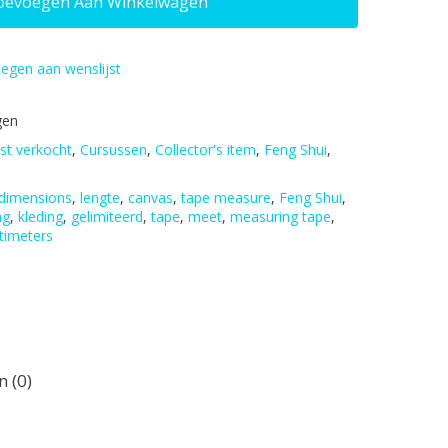
oevoegen Aan Winkelwagen
egen aan wenslijst
gen
st verkocht
,
Cursussen
,
Collector's item
,
Feng Shui
,
dimensions
,
lengte
,
canvas
,
tape measure
,
Feng Shui
,
ng
,
kleding
,
gelimiteerd
,
tape
,
meet
,
measuring tape
,
timeters
 (0)