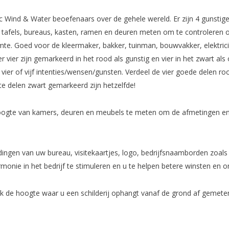
c Wind & Water beoefenaars over de gehele wereld. Er zijn 4 gunstig
n tafels, bureaus, kasten, ramen en deuren meten om te controleren 
imte. Goed voor de kleermaker, bakker, tuinman, bouwvakker, elektri
 vier zijn gemarkeerd in het rood als gunstig en vier in het zwart als
t vier of vijf intenties/wensen/gunsten. Verdeel de vier goede dele
te delen zwart gemarkeerd zijn hetzelfde!
hoogte van kamers, deuren en meubels te meten om de afmetingen en 
ngen van uw bureau, visitekaartjes, logo, bedrijfsnaamborden zoals “
nie in het bedrijf te stimuleren en u te helpen betere winsten en o
k de hoogte waar u een schilderij ophangt vanaf de grond af gemeten 