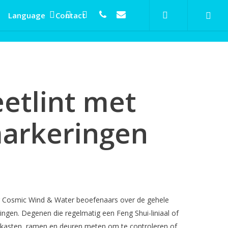
search
twitter
facebook
linkedin
phone
email
Language
Contact
etlint met
markeringen
or Cosmic Wind & Water beoefenaars over de gehele
tingen. Degenen die regelmatig een Feng Shui-liniaal of
, kasten, ramen en deuren meten om te controleren of