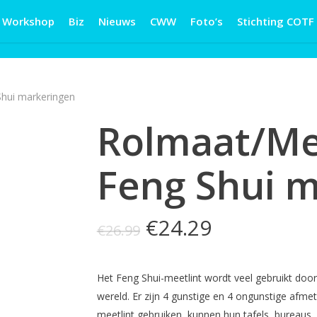
Workshop
Biz
Nieuws
CWW
Foto’s
Stichting COTF
Shui markeringen
Rolmaat/Me
Feng Shui 
Oorspronkelijke
Huidige
€
24.29
€
26.99
prijs
prijs
was:
is:
Het Feng Shui-meetlint wordt veel gebruikt do
€26.99.
€24.29.
wereld. Er zijn 4 gunstige en 4 ongunstige afme
meetlint gebruiken, kunnen hun tafels, bureaus