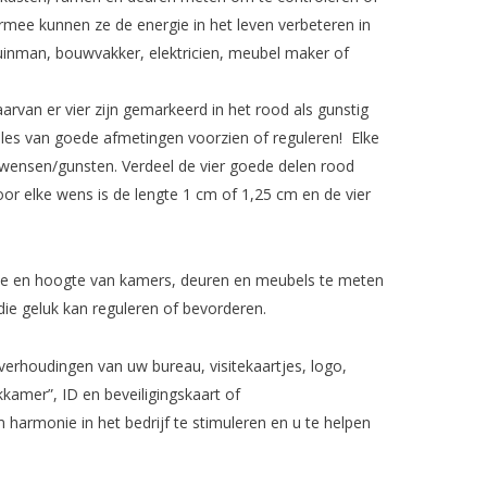
rmee kunnen ze de energie in het leven verbeteren in
uinman, bouwvakker, elektricien, meubel maker of
arvan er vier zijn gemarkeerd in het rood als gunstig
 alles van goede afmetingen voorzien of reguleren! Elke
es/wensen/gunsten. Verdeel de vier goede delen rood
r elke wens is de lengte 1 cm of 1,25 cm en de vier
dte en hoogte van kamers, deuren en meubels te meten
ie geluk kan reguleren of bevorderen.
verhoudingen van uw bureau, visitekaartjes, logo,
kamer”, ID en beveiligingskaart of
armonie in het bedrijf te stimuleren en u te helpen