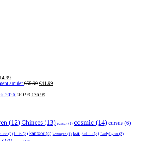
lijke
dige
99.
orspronkelijke
Huidige
14.99
ijs
prijs
Oorspronkelijke
Huidige
ment amulet
€
55.99
€
41.99
ijke
ige
as:
is:
prijs
prijs
19.99.
€14.99.
Oorspronkelijke
was:
Huidige
is:
oek 2026
€
69.99
€
36.99
prijs
€55.99.
prijs
€41.99.
99.
was:
is:
€69.99.
€36.99.
ren
(12)
Chinees
(13)
cosmic
(14)
cursus
(6)
consult
(1)
kantoor
(4)
huis
(3)
ksitigarbha
(3)
ouse
(2)
LadyLynn
(2)
koningen
(1)