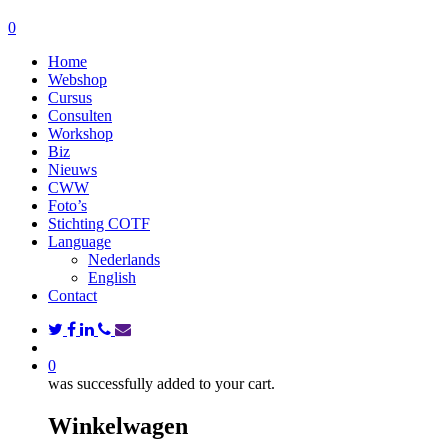
search
0
Menu
Home
Webshop
Cursus
Consulten
Workshop
Biz
Nieuws
CWW
Foto’s
Stichting COTF
Language
Nederlands
English
Contact
twitter
facebook
linkedin
phone
email
search
0
was successfully added to your cart.
Winkelwagen