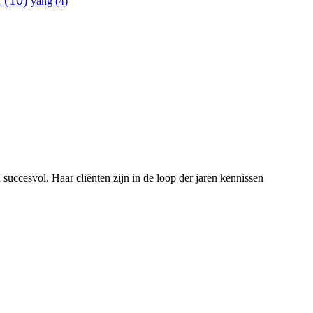
d
(10)
yang
(4)
uccesvol. Haar cliënten zijn in de loop der jaren kennissen