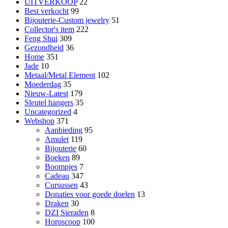
UITVERKOOP
22
Best verkocht
99
Bijouterie-Custom jewelry
51
Collector's item
222
Feng Shui
309
Gezondheid
36
Home
351
Jade
10
Metaal/Metal Element
102
Moederdag
35
Nieuw-Latest
179
Sleutel hangers
35
Uncategorized
4
Webshop
371
Aanbieding
95
Amulet
119
Bijouterie
60
Boeken
89
Boompjes
7
Cadeau
347
Cursussen
43
Donaties voor goede doelen
13
Draken
30
DZI Sieraden
8
Horoscoop
100