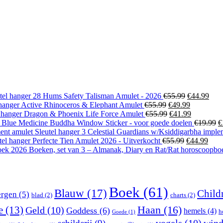
Oorspronke
Hui
tel hanger 28 Hums Safety Talisman Amulet - 2026
€
55.99
€
44.99
Oorspronkelijke
prijs
Huidige
prijs
lhanger Active Rhinoceros & Elephant Amulet
€
55.99
€
49.99
prijs
Oorspronkelijke
was:
prijs
Huidige
is:
l hanger Dragon & Phoenix Life Force Amulet
€
55.99
€
41.99
was:
prijs
€55.99.
is:
prijs
€44.
O
Blue Medicine Buddha Window Sticker - voor goede doelen
€
19.99
€
€55.99.
was:
€49.99.
is:
pr
Sleutel hanger 3 Celestial Guardians w/Ksiddigarbha imple
€55.99.
Oorspronkel
€41.99.
Huid
w
tel hanger Perfecte Tien Amulet 2026 - Uitverkocht
€
55.99
€
44.99
prijs
prijs
€
Boeken, set van 3 – Almanak, Diary en Rat/Rat horoscoopb
was:
is:
€55.99.
€44.
Boek
(61)
Blauw
(17)
Child
rgen
(5)
blad
(2)
charts
(2)
Haan
(16)
e
(13)
Geld
(10)
Goddess
(6)
hemels
(4)
h
Goede
(1)