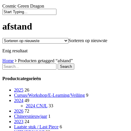
Cosmic Green Dragon
Close
Search
afstand
Sorteren op nieuwste
Enig resultaat
Home
Producten getagged “afstand”
Search
Productcategorieën
2025
26
Cursus/Workshop/E-Learning/Veiliing
9
2024
49
2024 CNJL
33
2026
72
Chineesnieuwjaar
1
2023
24
Laatste stuk / Last Piece
6