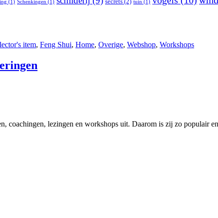
vogels
(10)
win
schilderij
(9)
secrets
(2)
ing
(1)
Schenkingen
(1)
tuin
(1)
lector's item
,
Feng Shui
,
Home
,
Overige
,
Webshop
,
Workshops
eringen
 coachingen, lezingen en workshops uit. Daarom is zij zo populair en s