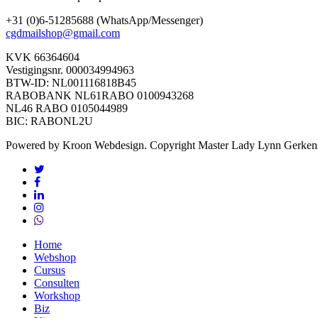
+31 (0)6-51285688 (WhatsApp/Messenger)
cgdmailshop@gmail.com
KVK 66364604
Vestigingsnr. 000034994963
BTW-ID: NL001116818B45
RABOBANK NL61RABO 0100943268
NL46 RABO 0105044989
BIC: RABONL2U
Powered by Kroon Webdesign. Copyright Master Lady Lynn Gerken
twitter
facebook
linkedin
instagram
whatsapp
Close
Home
Menu
Webshop
Cursus
Consulten
Workshop
Biz