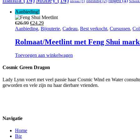
mantra
(14)
Money
(14)
ringen
(4)
oneindig
(2)
niveau
(1)
Schenk
Aanbieding!
Oorspronkelijke
Huidige
€
26.99
€
24.29
prijs
prijs
Aanbieding
,
Bijouterie
,
Cadeau
,
Best verkocht
,
Cursussen
,
Col
was:
is:
€26.99.
€24.29.
Rolmaat/Meetlint met Feng Shui mark
Toevoegen aan winkelwagen
Cosmic Green Dragon
Lady Lynn voert met veel passie haar Cosmic Wind en Water consulten,
geworden en vele zijn nu haar dierbare vrienden.
Navigatie
Home
Biz