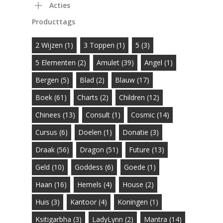
Acties
Producttags
2 Wijzen
(1)
3 Toppen
(1)
5
(3)
5 Elementen
(2)
Amulet
(39)
Angel
(1)
Bergen
(5)
Blad
(2)
Blauw
(17)
Boek
(61)
Charts
(2)
Children
(12)
Chinees
(13)
Consult
(1)
Cosmic
(14)
Cursus
(6)
Doelen
(1)
Donatie
(3)
Draak
(56)
Dragon
(51)
Future
(13)
Geld
(10)
Goddess
(6)
Goede
(1)
Haan
(16)
Hemels
(4)
House
(2)
Huis
(3)
Kantoor
(4)
Koningen
(1)
Ksitigarbha
(3)
LadyLynn
(2)
Mantra
(14)