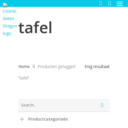
Men
Skip
to
search
main
tafel
content
Home
Producten getagged
Enig resultaat
“tafel”
Productcategorieën