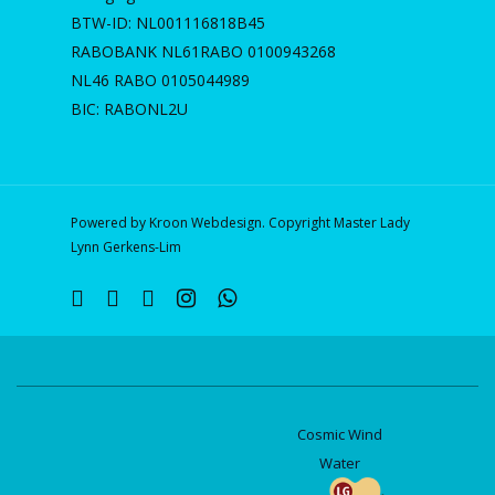
BTW-ID: NL001116818B45
RABOBANK NL61RABO 0100943268
NL46 RABO 0105044989
BIC: RABONL2U
Powered by Kroon Webdesign. Copyright Master Lady
Lynn Gerkens-Lim
twitter
facebook
linkedin
instagram
whatsapp
Cosmic Wind
Water