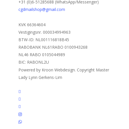
+31 (0)6-51285688 (WhatsApp/Messenger)
cgdmailshop@gmail.com
KVK 66364604
Vestigingsnr. 000034994963
BTW-ID: NL001116818B45
RABOBANK NL61RABO 0100943268
NL46 RABO 0105044989
BIC: RABONL2U
Powered by Kroon Webdesign. Copyright Master
Lady Lynn Gerkens-Lim
twitter
facebook
linkedin
instagram
whatsapp