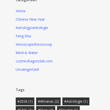
Home
Chinese New Year
Astrology/astrologie
Feng Shui
Horoscope/horoscoop
Wind & Water
cosmicdragonclub.com
Uncategorized
Tags
#2026
(1)
#almanac
(2)
#Astrologie
(1)
#CNJL
(1)
#Diary
(2)
#Dragon
(1)