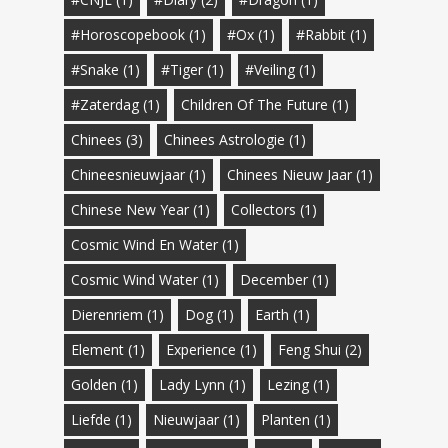
#horoscopebook
(1)
#Ox
(1)
#Rabbit
(1)
#Snake
(1)
#Tiger
(1)
#Veiling
(1)
#zaterdag
(1)
Children Of The Future
(1)
Chinees
(3)
Chinees Astrologie
(1)
Chineesnieuwjaar
(1)
Chinees Nieuw Jaar
(1)
Chinese New Year
(1)
Collectors
(1)
Cosmic Wind En Water
(1)
Cosmic Wind Water
(1)
December
(1)
Dierenriem
(1)
Dog
(1)
Earth
(1)
Element
(1)
Experience
(1)
Feng Shui
(2)
Golden
(1)
Lady Lynn
(1)
Lezing
(1)
Liefde
(1)
Nieuwjaar
(1)
Planten
(1)