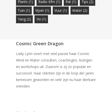
Plants
(1)
Radio 6fm
(1)
Rat
(1)
Tips
(2)
Tuin
(1)
Vijver
(1)
Vuur
(1)
Water
(2)
Yang
(2)
Yin
(1)
Cosmic Green Dragon
Lady Lynn voert met veel passie haar Cosmic
Wind en Water consulten, coachingen, lezingen
en workshops uit. Daarom is zij zo populair en
succesvol. Haar cliënten zijn in de loop der jaren
kennissen geworden en vele zijn nu haar dierbare
vrienden.