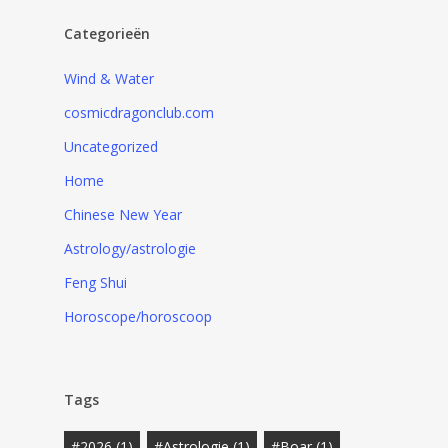
Categorieën
Wind & Water
cosmicdragonclub.com
Uncategorized
Home
Chinese New Year
Astrology/astrologie
Feng Shui
Horoscope/horoscoop
Tags
#2026
(1)
#Astrologie
(1)
#Boar
(1)