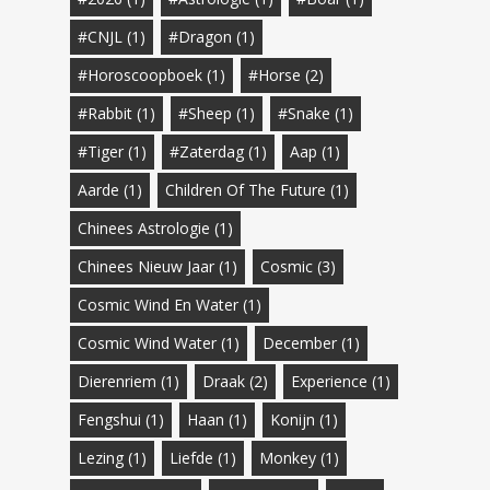
#CNJL
(1)
#Dragon
(1)
#horoscoopboek
(1)
#Horse
(2)
#Rabbit
(1)
#Sheep
(1)
#Snake
(1)
#Tiger
(1)
#zaterdag
(1)
Aap
(1)
Aarde
(1)
Children Of The Future
(1)
Chinees Astrologie
(1)
Chinees Nieuw Jaar
(1)
Cosmic
(3)
Cosmic Wind En Water
(1)
Cosmic Wind Water
(1)
December
(1)
Dierenriem
(1)
Draak
(2)
Experience
(1)
Fengshui
(1)
Haan
(1)
Konijn
(1)
Lezing
(1)
Liefde
(1)
Monkey
(1)