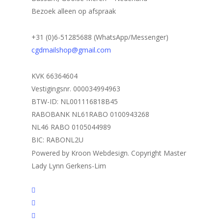
Bezoek alleen op afspraak
+31 (0)6-51285688 (WhatsApp/Messenger)
cgdmailshop@gmail.com
KVK 66364604
Vestigingsnr. 000034994963
BTW-ID: NL001116818B45
RABOBANK NL61RABO 0100943268
NL46 RABO 0105044989
BIC: RABONL2U
Powered by Kroon Webdesign. Copyright Master
Lady Lynn Gerkens-Lim
twitter
facebook
linkedin