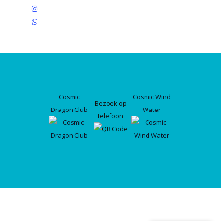
instagram
whatsapp
Cosmic
Cosmic Wind
Bezoek op
Dragon Club
Water
telefoon