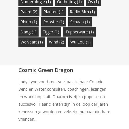
Numerologie
(1)
Onthulling
(1)
Os
(1)
Paard
(2)
Planten
(1)
Radio 6fm
(1)
Rhino
(1)
Rooster
(1)
Schaap
(1)
Slang
(1)
Tijger
(1)
Tupperware
(1)
Welvaart
(1)
Wind
(2)
Wu Lou
(1)
Cosmic Green Dragon
Lady Lynn voert met veel passie haar Cosmic
Wind en Water consulten, coachingen, lezingen
en workshops uit. Daarom is zij zo populair en
succesvol. Haar cliënten zijn in de loop der jaren
kennissen geworden en vele zijn nu haar dierbare
vrienden.