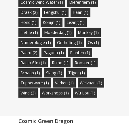
Cosmic Wind Water
(1)
Dierenriem
(1)
Draak
(2)
Fengshui
(1)
Haan
(1)
Hond
(1)
Konijn
(1)
Lezing
(1)
Liefde
(1)
Moederdag
(1)
Monkey
(1)
Numerologie
(1)
Onthulling
(1)
Os
(1)
Paard
(2)
Pagoda
(1)
Planten
(1)
Radio 6fm
(1)
Rhino
(1)
Rooster
(1)
Schaap
(1)
Slang
(1)
Tijger
(1)
Tupperware
(1)
Varken
(1)
Welvaart
(1)
Wind
(2)
Workshops
(1)
Wu Lou
(1)
Cosmic Green Dragon