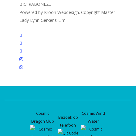
BIC: RABONL2U
Powered by Kroon Webdesign. Copyright Master
Lady Lynn Gerkens-Lim
twitter
facebook
linkedin
instagram
whatsapp
Cosmic
Cosmic Wind
Bezoek op
Dragon Club
Water
telefoon