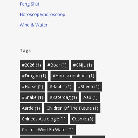
Feng Shui
Horoscope/horoscoop
Wind & Water
Tags
#2026
(1)
#Boar
(1)
#CNJL
(1)
#Dragon
(1)
#horoscoopboek
(1)
#Horse
(2)
#Rabbit
(1)
#Sheep
(1)
#Snake
(1)
#zaterdag
(1)
Aap
(1)
Aarde
(1)
Children Of The Future
(1)
Chinees Astrologie
(1)
Cosmic
(3)
Cosmic Wind En Water
(1)