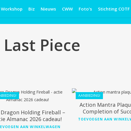
Workshop
Biz
Nieuws
CWW
Foto’s
Stichting COTF
 Last Piece
€
168.00
€
168.99
€
90.00
€
148.99
NBIEDING!
AANBIEDING!
Action Mantra Plaqu
Completion of Suc
 Dragon Holding Fireball –
€
168.90
€
38.99
tie Almanac 2026 cadeau!
TOEVOEGEN AAN WINKE
€
124.99
€
24.29
EVOEGEN AAN WINKELWAGEN