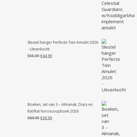
was:
is:
€55.99.
€41.99.
Sleutel hanger Perfecte Tien Amulet 2026
- Uitverkocht
Oorspronkelijke
Huidige
€
55.99
€
44.99
prijs
prijs
was:
is:
€55.99.
€44.99.
Boeken, set van 3 – Almanak, Diary en
Rat/Rat horoscoopboek 2026
Oorspronkelijke
Huidige
€
69.99
€
36.99
prijs
prijs
was:
is:
€69.99.
€36.99.