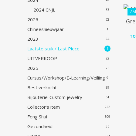
2024
2024 CNJL
33
AA
2026
72
Gre
Chineesnieuwjaar
1
TO
2023
24
Laatste stuk / Last Piece
6
UITVERKOOP
22
2025
26
Cursus/Workshop/E-Learning/Veiliing
9
Best verkocht
99
Bijouterie-Custom jewelry
51
Collector's item
222
Feng Shui
309
Gezondheid
36
351