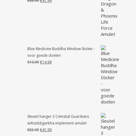
€
55.99
€
41.99
prijs
prijs
was:
is:
€55.99.
€41.99.
Blue Medicine Buddha Window Sticker -
voor goede doelen
Oorspronkelijke
Huidige
€
19.99
€
14.99
prijs
prijs
was:
is:
€19.99.
€14.99.
Sleutel hanger 3 Celestial Guardians
w/Ksiddigarbha implement amulet
Oorspronkelijke
Huidige
€
55.99
€
41.99
prijs
prijs