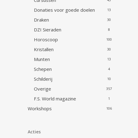
Cursussen
Donaties voor goede doelen
13
Draken
30
DZI Sieraden
8
Horoscoop
100
Kristallen
30
Munten
13
Schepen
4
Schilderij
10
Overige
357
F.S. World magazine
1
Workshops
106
Acties