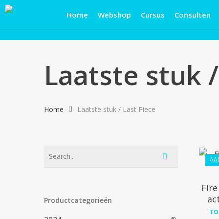
Skip
Home
Webshop
Cursus
Consulten
to
main
content
Laatste stuk /
Home
Laatste stuk / Last Piece
AA
Fire
ac
Productcategorieën
TO
49