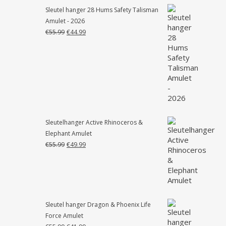
Sleutel hanger 28 Hums Safety Talisman
Amulet - 2026
Oorspronkelijke
Huidige
€
55.99
€
44.99
prijs
prijs
was:
is:
€55.99.
€44.99.
Sleutelhanger Active Rhinoceros &
Elephant Amulet
Oorspronkelijke
Huidige
€
55.99
€
49.99
prijs
prijs
was:
is:
€55.99.
€49.99.
Sleutel hanger Dragon & Phoenix Life
Force Amulet
Oorspronkelijke
Huidige