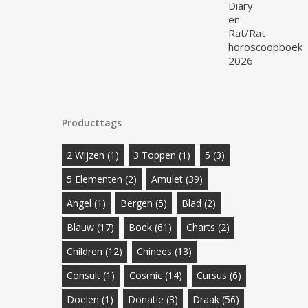
Producttags
2 Wijzen
(1)
3 Toppen
(1)
5
(3)
5 Elementen
(2)
Amulet
(39)
Angel
(1)
Bergen
(5)
Blad
(2)
Blauw
(17)
Boek
(61)
Charts
(2)
Children
(12)
Chinees
(13)
Consult
(1)
Cosmic
(14)
Cursus
(6)
Doelen
(1)
Donatie
(3)
Draak
(56)