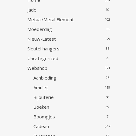
Home
Jade
10
Metaal/Metal Element
102
Moederdag
35
Nieuw-Latest
179
Sleutel hangers
35
Uncategorized
4
Webshop
371
Aanbieding
95
Amulet
119
Bijouterie
60
Boeken
89
Boompjes
7
Cadeau
347
43