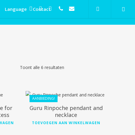
search
twitter
facebook
linkedin
phone
email
Language
Contact
Gesorteerd
Toont alle 6 resultaten
€
168.90
€
124.99
op
nieuwste
AANBIEDING!
e for
Guru Rinpoche pendant and
cess
necklace
€
44.99
LWAGEN
TOEVOEGEN AAN WINKELWAGEN
€
40.49