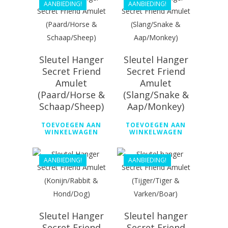
AANBIEDING!
AANBIEDING!
Sleutel Hanger
Sleutel Hanger
Secret Friend
Secret Friend
Amulet
Amulet
(Paard/Horse &
(Slang/Snake &
Schaap/Sheep)
Aap/Monkey)
€
50.99
€
50.99
TOEVOEGEN AAN
TOEVOEGEN AAN
WINKELWAGEN
WINKELWAGEN
€
36.89
€
36.89
AANBIEDING!
AANBIEDING!
Sleutel Hanger
Sleutel hanger
Secret Friend
Secret Friend