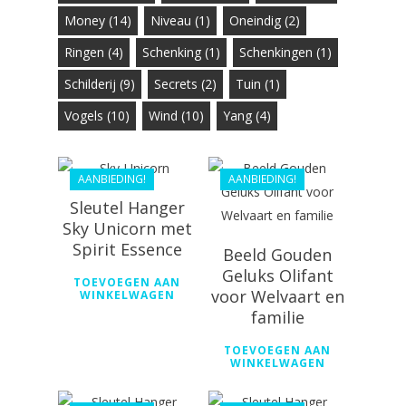
Money
(14)
Niveau
(1)
Oneindig
(2)
Ringen
(4)
Schenking
(1)
Schenkingen
(1)
€
53.99
€
44.99
Schilderij
(9)
Secrets
(2)
Tuin
(1)
€
168.00
Vogels
(10)
Wind
(10)
Yang
(4)
€
133.99
AANBIEDING!
AANBIEDING!
Sleutel Hanger
Sky Unicorn met
Spirit Essence
Beeld Gouden
Geluks Olifant
TOEVOEGEN AAN
voor Welvaart en
WINKELWAGEN
familie
€
50.99
€
50.99
TOEVOEGEN AAN
€
36.89
WINKELWAGEN
€
36.89