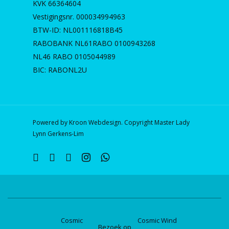
KVK 66364604
Vestigingsnr. 000034994963
BTW-ID: NL001116818B45
RABOBANK NL61RABO 0100943268
NL46 RABO 0105044989
BIC: RABONL2U
Powered by Kroon Webdesign. Copyright Master Lady
Lynn Gerkens-Lim
twitter
facebook
linkedin
instagram
whatsapp
Cosmic
Cosmic Wind
Bezoek op