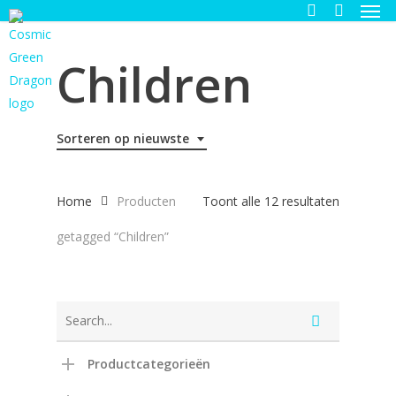
Men
Skip
to
search
main
Children
content
Sorteren op nieuwste
Gesortee
Home
Producten
Toont alle 12 resultaten
op
getagged “Children”
nieuwste
Productcategorieën