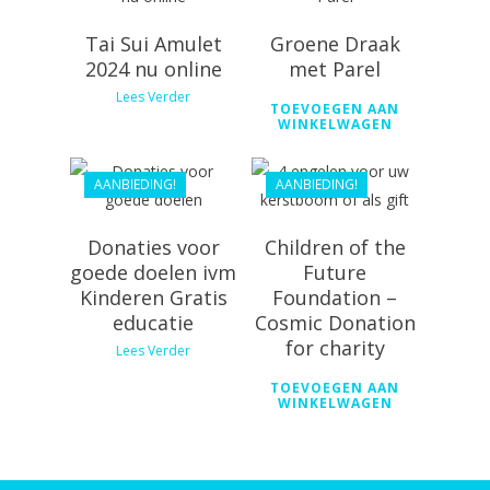
Tai Sui Amulet
Groene Draak
€
20.10
2024 nu online
met Parel
€
20.00
€
18.09
Lees Verder
TOEVOEGEN AAN
€
18.00
WINKELWAGEN
AANBIEDING!
AANBIEDING!
Donaties voor
Children of the
goede doelen ivm
Future
Kinderen Gratis
Foundation –
educatie
Cosmic Donation
for charity
Lees Verder
TOEVOEGEN AAN
WINKELWAGEN