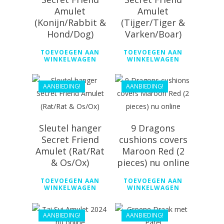
Amulet
Amulet
(Konijn/Rabbit &
(Tijger/Tiger &
Hond/Dog)
Varken/Boar)
€
50.99
€
40.99
TOEVOEGEN AAN
TOEVOEGEN AAN
WINKELWAGEN
WINKELWAGEN
€
36.89
€
33.54
AANBIEDING!
AANBIEDING!
Sleutel hanger
9 Dragons
Secret Friend
cushions covers
Amulet (Rat/Rat
Maroon Red (2
€
49.99
& Os/Ox)
pieces) nu online
€
168.99
€
44.99
TOEVOEGEN AAN
TOEVOEGEN AAN
€
136.99
WINKELWAGEN
WINKELWAGEN
AANBIEDING!
AANBIEDING!