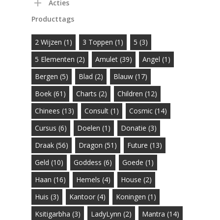
Acties
Producttags
2 Wijzen
(1)
3 Toppen
(1)
5
(3)
5 Elementen
(2)
Amulet
(39)
Angel
(1)
Bergen
(5)
Blad
(2)
Blauw
(17)
Boek
(61)
Charts
(2)
Children
(12)
Chinees
(13)
Consult
(1)
Cosmic
(14)
Cursus
(6)
Doelen
(1)
Donatie
(3)
Draak
(56)
Dragon
(51)
Future
(13)
Geld
(10)
Goddess
(6)
Goede
(1)
Haan
(16)
Hemels
(4)
House
(2)
Huis
(3)
Kantoor
(4)
Koningen
(1)
Ksitigarbha
(3)
LadyLynn
(2)
Mantra
(14)