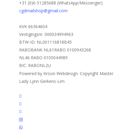
+31 (0)6-51285688 (WhatsApp/Messenger)
cgdmailshop@gmail.com
KVK 66364604
Vestigingsnr. 000034994963
BTW-ID: NL001116818B45
RABOBANK NL61RABO 0100943268
NL46 RABO 0105044989
BIC: RABONL2U
Powered by Kroon Webdesign. Copyright Master
Lady Lynn Gerkens-Lim
twitter
facebook
linkedin
instagram
whatsapp