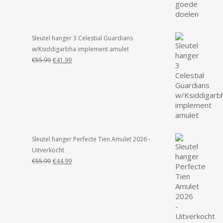
Sleutel hanger 3 Celestial Guardians
w/Ksiddigarbha implement amulet
Oorspronkelijke
Huidige
€
55.99
€
41.99
prijs
prijs
was:
is:
€55.99.
€41.99.
Sleutel hanger Perfecte Tien Amulet 2026 -
Uitverkocht
Oorspronkelijke
Huidige
€
55.99
€
44.99
prijs
prijs
was:
is:
€55.99.
€44.99.