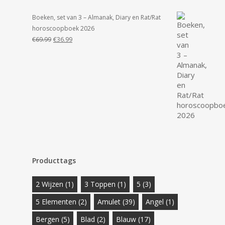
Boeken, set van 3 – Almanak, Diary en Rat/Rat
horoscoopboek 2026
Oorspronkelijke
Huidige
€
69.99
€
36.99
prijs
prijs
was:
is:
€69.99.
€36.99.
Producttags
2 Wijzen
(1)
3 Toppen
(1)
5
(3)
5 Elementen
(2)
Amulet
(39)
Angel
(1)
Bergen
(5)
Blad
(2)
Blauw
(17)