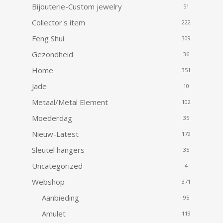
Bijouterie-Custom jewelry
51
Collector's item
222
Feng Shui
309
Gezondheid
36
Home
351
Jade
10
Metaal/Metal Element
102
Moederdag
35
Nieuw-Latest
179
Sleutel hangers
35
Uncategorized
4
Webshop
371
Aanbieding
95
Amulet
119