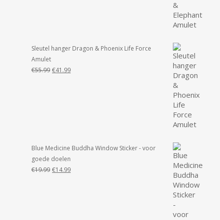
was:
is:
€55.99.
€49.99.
Sleutel hanger Dragon & Phoenix Life Force
Amulet
Oorspronkelijke
Huidige
€
55.99
€
41.99
prijs
prijs
was:
is:
€55.99.
€41.99.
Blue Medicine Buddha Window Sticker - voor
goede doelen
Oorspronkelijke
Huidige
€
19.99
€
14.99
prijs
prijs
was:
is:
€19.99.
€14.99.