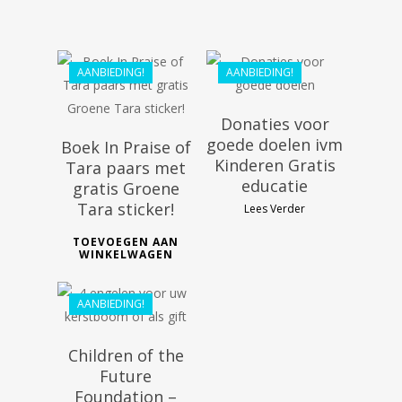
AANBIEDING!
AANBIEDING!
Donaties voor
goede doelen ivm
Boek In Praise of
Kinderen Gratis
Tara paars met
educatie
gratis Groene
Tara sticker!
Lees Verder
€
20.00
TOEVOEGEN AAN
€
18.00
WINKELWAGEN
AANBIEDING!
Children of the
Future
Foundation –