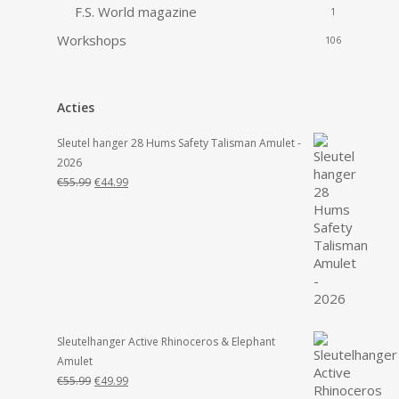
F.S. World magazine
1
Workshops
106
Acties
Sleutel hanger 28 Hums Safety Talisman Amulet -
2026
Oorspronkelijke
Huidige
€
55.99
€
44.99
prijs
prijs
was:
is:
€55.99.
€44.99.
Sleutelhanger Active Rhinoceros & Elephant
Amulet
Oorspronkelijke
Huidige
€
55.99
€
49.99
prijs
prijs