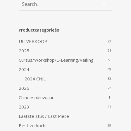
Productcategorieën
UITVERKOOP
22
2025
26
Cursus/Workshop/E-Learning/Veiliing
9
2024
49
2024 CNJL
33
2026
72
Chineesnieuwjaar
1
2023
24
Laatste stuk / Last Piece
6
Best verkocht
99