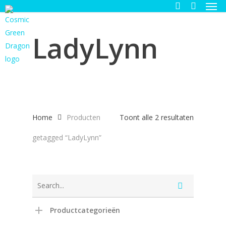
Men
Skip
to
search
main
LadyLynn
content
Gesortee
Home
Producten
Toont alle 2 resultaten
op
getagged “LadyLynn”
nieuwste
Productcategorieën