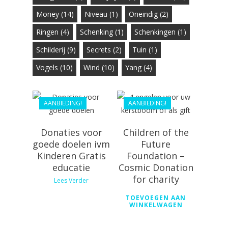
Money
(14)
Niveau
(1)
Oneindig
(2)
Ringen
(4)
Schenking
(1)
Schenkingen
(1)
€
20.10
€
18.09
Schilderij
(9)
Secrets
(2)
Tuin
(1)
€
20.00
Vogels
(10)
Wind
(10)
Yang
(4)
€
18.00
AANBIEDING!
AANBIEDING!
Donaties voor
Children of the
goede doelen ivm
Future
Kinderen Gratis
Foundation –
educatie
Cosmic Donation
for charity
Lees Verder
TOEVOEGEN AAN
WINKELWAGEN