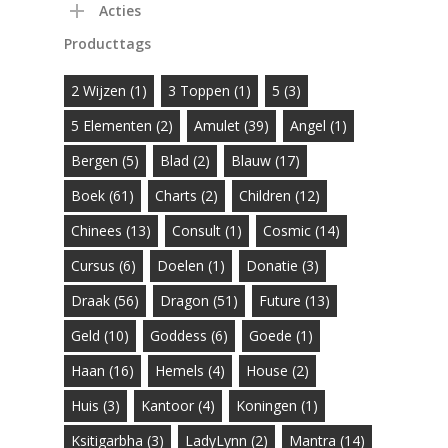
Acties
Producttags
2 Wijzen
(1)
3 Toppen
(1)
5
(3)
5 Elementen
(2)
Amulet
(39)
Angel
(1)
Bergen
(5)
Blad
(2)
Blauw
(17)
Boek
(61)
Charts
(2)
Children
(12)
Chinees
(13)
Consult
(1)
Cosmic
(14)
Cursus
(6)
Doelen
(1)
Donatie
(3)
Draak
(56)
Dragon
(51)
Future
(13)
Geld
(10)
Goddess
(6)
Goede
(1)
Haan
(16)
Hemels
(4)
House
(2)
Huis
(3)
Kantoor
(4)
Koningen
(1)
Ksitigarbha
(3)
LadyLynn
(2)
Mantra
(14)