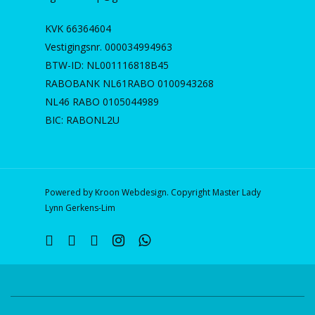
KVK 66364604
Vestigingsnr. 000034994963
BTW-ID: NL001116818B45
RABOBANK NL61RABO 0100943268
NL46 RABO 0105044989
BIC: RABONL2U
Powered by Kroon Webdesign. Copyright Master Lady
Lynn Gerkens-Lim
twitter
facebook
linkedin
instagram
whatsapp