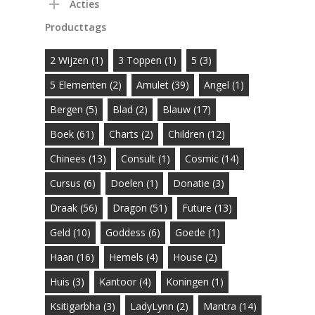
Acties
Producttags
2 Wijzen
(1)
3 Toppen
(1)
5
(3)
5 Elementen
(2)
Amulet
(39)
Angel
(1)
Bergen
(5)
Blad
(2)
Blauw
(17)
Boek
(61)
Charts
(2)
Children
(12)
Chinees
(13)
Consult
(1)
Cosmic
(14)
Cursus
(6)
Doelen
(1)
Donatie
(3)
Draak
(56)
Dragon
(51)
Future
(13)
Geld
(10)
Goddess
(6)
Goede
(1)
Haan
(16)
Hemels
(4)
House
(2)
Huis
(3)
Kantoor
(4)
Koningen
(1)
Ksitigarbha
(3)
LadyLynn
(2)
Mantra
(14)