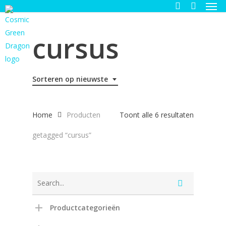
Men
Skip
to
search
main
cursus
content
Sorteren op nieuwste
Gesortee
Home
Producten
Toont alle 6 resultaten
op
getagged “cursus”
nieuwste
Productcategorieën