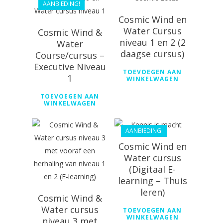
AANBIEDING!
Cosmic Wind en
Water Cursus
Cosmic Wind &
niveau 1 en 2 (2
Water
daagse cursus)
Course/cursus –
Executive Niveau
TOEVOEGEN AAN
1
WINKELWAGEN
€
198.60
TOEVOEGEN AAN
€
178.74
€
368.99
WINKELWAGEN
AANBIEDING!
Cosmic Wind en
Water cursus
(Digitaal E-
learning – Thuis
leren)
Cosmic Wind &
Water cursus
TOEVOEGEN AAN
WINKELWAGEN
niveau 3 met