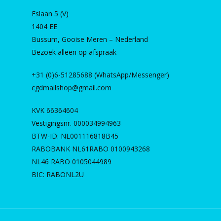
Eslaan 5 (V)
1404 EE
Bussum, Gooise Meren – Nederland
Bezoek alleen op afspraak
+31 (0)6-51285688 (WhatsApp/Messenger)
cgdmailshop@gmail.com
KVK 66364604
Vestigingsnr. 000034994963
BTW-ID: NL001116818B45
RABOBANK NL61RABO 0100943268
NL46 RABO 0105044989
BIC: RABONL2U