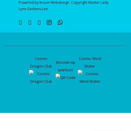
Powered by Kroon Webdesign. Copyright Master Lady
Lynn Gerkens-Lim
twitter
facebook
linkedin
instagram
whatsapp
Cosmic
Cosmic Wind
Bezoek op
Dragon Club
Water
telefoon