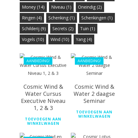
Money
(14)
Niveau
(1)
Oneindig
(2)
Ringen
(4)
Schenking
(1)
Schenkingen
(1)
€
386.10
€
347.49
Schilderij
(9)
Secrets
(2)
Tuin
(1)
€
336.00
Vogels
(10)
Wind
(10)
Yang
(4)
€
302.40
AANBIEDING!
AANBIEDING!
Cosmic Wind &
Cosmic Wind &
Water Cursus
Water 2 daagse
Executive Niveau
Seminar
€
286.99
1, 2 & 3
€
168.10
TOEVOEGEN AAN
WINKELWAGEN
TOEVOEGEN AAN
€
151.29
WINKELWAGEN