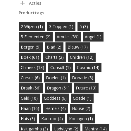
Acties
Producttags
2 Wijzen
(1)
3 Toppen
(1)
5
(3)
5 Elementen
(2)
Amulet
(39)
Angel
(1)
Bergen
(5)
Blad
(2)
Blauw
(17)
Boek
(61)
Charts
(2)
Children
(12)
Chinees
(13)
Consult
(1)
Cosmic
(14)
Cursus
(6)
Doelen
(1)
Donatie
(3)
Draak
(56)
Dragon
(51)
Future
(13)
Geld
(10)
Goddess
(6)
Goede
(1)
Haan
(16)
Hemels
(4)
House
(2)
Huis
(3)
Kantoor
(4)
Koningen
(1)
Ksitigarbha
(3)
LadyLynn
(2)
Mantra
(14)