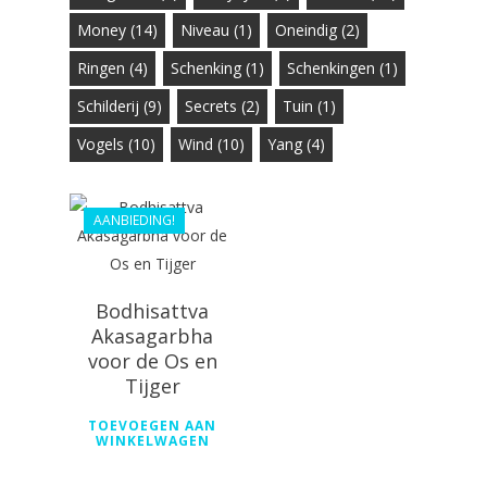
Money
(14)
Niveau
(1)
Oneindig
(2)
Ringen
(4)
Schenking
(1)
Schenkingen
(1)
Schilderij
(9)
Secrets
(2)
Tuin
(1)
Vogels
(10)
Wind
(10)
Yang
(4)
€
44.99
€
40.49
AANBIEDING!
Bodhisattva
Akasagarbha
voor de Os en
Tijger
TOEVOEGEN AAN
WINKELWAGEN