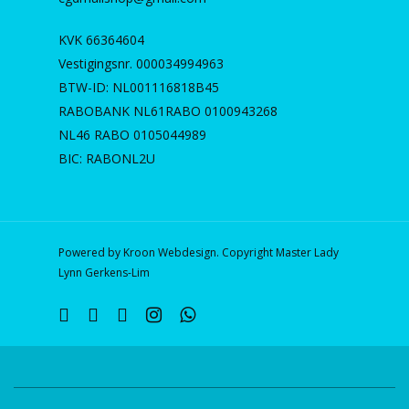
KVK 66364604
Vestigingsnr. 000034994963
BTW-ID: NL001116818B45
RABOBANK NL61RABO 0100943268
NL46 RABO 0105044989
BIC: RABONL2U
Powered by Kroon Webdesign. Copyright Master Lady
Lynn Gerkens-Lim
twitter
facebook
linkedin
instagram
whatsapp