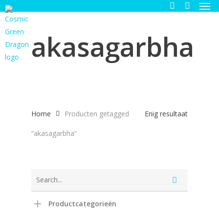
Men
Skip
to
search
main
akasagarbha
content
Home
Producten getagged
Enig resultaat
“akasagarbha”
Productcategorieën