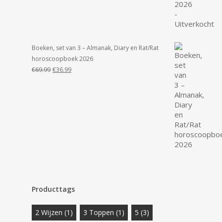
Boeken, set van 3 – Almanak, Diary en Rat/Rat
horoscoopboek 2026
Oorspronkelijke
Huidige
€
69.99
€
36.99
prijs
prijs
was:
is:
€69.99.
€36.99.
Producttags
2 Wijzen
(1)
3 Toppen
(1)
5
(3)