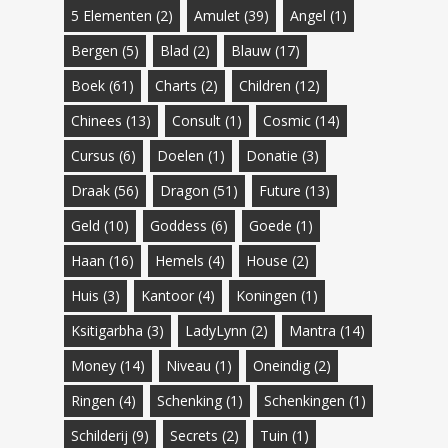
5 Elementen
(2)
Amulet
(39)
Angel
(1)
Bergen
(5)
Blad
(2)
Blauw
(17)
Boek
(61)
Charts
(2)
Children
(12)
Chinees
(13)
Consult
(1)
Cosmic
(14)
Cursus
(6)
Doelen
(1)
Donatie
(3)
Draak
(56)
Dragon
(51)
Future
(13)
Geld
(10)
Goddess
(6)
Goede
(1)
Haan
(16)
Hemels
(4)
House
(2)
Huis
(3)
Kantoor
(4)
Koningen
(1)
Ksitigarbha
(3)
LadyLynn
(2)
Mantra
(14)
Money
(14)
Niveau
(1)
Oneindig
(2)
Ringen
(4)
Schenking
(1)
Schenkingen
(1)
Schilderij
(9)
Secrets
(2)
Tuin
(1)