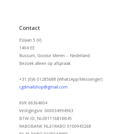
Contact
Eslaan 5 (V)
1404 EE
Bussum, Gooise Meren – Nederland
Bezoek alleen op afspraak
+31 (0)6-51285688 (WhatsApp/Messenger)
cgdmailshop@gmail.com
KVK 66364604
Vestigingsnr. 000034994963
BTW-ID: NL001116818B45
RABOBANK NL61RABO 0100943268
NL46 RABO 0105044989