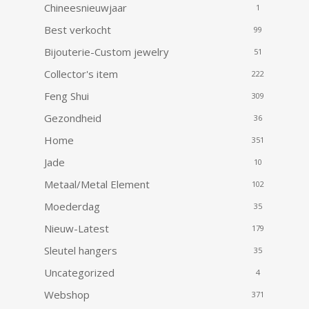
Chineesnieuwjaar
1
Best verkocht
99
Bijouterie-Custom jewelry
51
Collector's item
222
Feng Shui
309
Gezondheid
36
Home
351
Jade
10
Metaal/Metal Element
102
Moederdag
35
Nieuw-Latest
179
Sleutel hangers
35
Uncategorized
4
Webshop
371