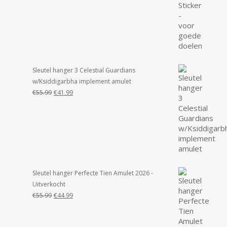
€19.99.
€14.99.
Sleutel hanger 3 Celestial Guardians
w/Ksiddigarbha implement amulet
Oorspronkelijke
Huidige
€
55.99
€
41.99
prijs
prijs
was:
is:
€55.99.
€41.99.
Sleutel hanger Perfecte Tien Amulet 2026 -
Uitverkocht
Oorspronkelijke
Huidige
€
55.99
€
44.99
prijs
prijs
was:
is:
€55.99.
€44.99.