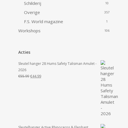
Schilderij
10
Overige
357
F.S. World magazine
1
Workshops
106
Acties
Sleutel hanger 28 Hums Safety Talisman Amulet -
2026
Oorspronkelijke
Huidige
€
55.99
€
44.99
prijs
prijs
was:
is:
€55.99.
€44.99.
Sleutelhanger Active Rhinoceros & Elephant