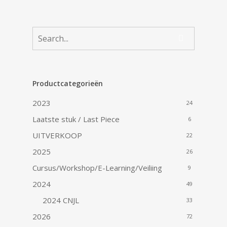
Productcategorieën
2023
24
Laatste stuk / Last Piece
6
UITVERKOOP
22
2025
26
Cursus/Workshop/E-Learning/Veiliing
9
2024
49
2024 CNJL
33
2026
72