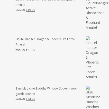
Amulet
Oorspronkelijke
Huidige
€
55.99
€
49.99
prijs
prijs
was:
is:
€55.99.
€49.99.
Sleutel hanger Dragon & Phoenix Life Force
Amulet
Oorspronkelijke
Huidige
€
55.99
€
41.99
prijs
prijs
was:
is:
€55.99.
€41.99.
Blue Medicine Buddha Window Sticker - voor
goede doelen
Oorspronkelijke
Huidige
€
19.99
€
14.99
prijs
prijs
was:
is: