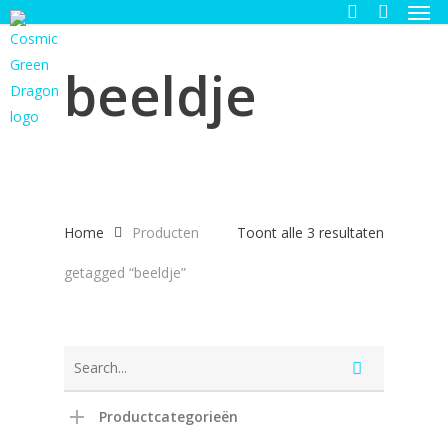
Men
Skip
to
search
main
beeldje
content
Gesortee
Home
Producten
Toont alle 3 resultaten
op
getagged “beeldje”
nieuwste
Productcategorieën