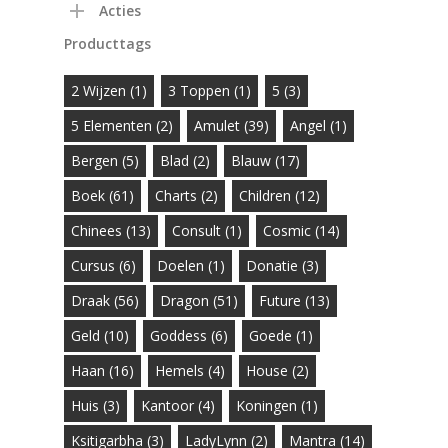
Acties
Producttags
2 Wijzen
(1)
3 Toppen
(1)
5
(3)
5 Elementen
(2)
Amulet
(39)
Angel
(1)
Bergen
(5)
Blad
(2)
Blauw
(17)
Boek
(61)
Charts
(2)
Children
(12)
Chinees
(13)
Consult
(1)
Cosmic
(14)
Cursus
(6)
Doelen
(1)
Donatie
(3)
Draak
(56)
Dragon
(51)
Future
(13)
Geld
(10)
Goddess
(6)
Goede
(1)
Haan
(16)
Hemels
(4)
House
(2)
Huis
(3)
Kantoor
(4)
Koningen
(1)
Ksitigarbha
(3)
LadyLynn
(2)
Mantra
(14)