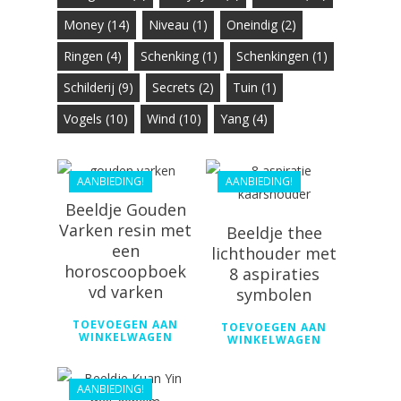
Money
(14)
Niveau
(1)
Oneindig
(2)
Ringen
(4)
Schenking
(1)
Schenkingen
(1)
€
26.99
Schilderij
(9)
Secrets
(2)
Tuin
(1)
€
28.99
€
20.69
Vogels
(10)
Wind
(10)
Yang
(4)
€
26.36
AANBIEDING!
AANBIEDING!
Beeldje Gouden
Varken resin met
Beeldje thee
een
lichthouder met
horoscoopboek
8 aspiraties
vd varken
symbolen
€
49.99
TOEVOEGEN AAN
TOEVOEGEN AAN
€
44.99
WINKELWAGEN
WINKELWAGEN
AANBIEDING!