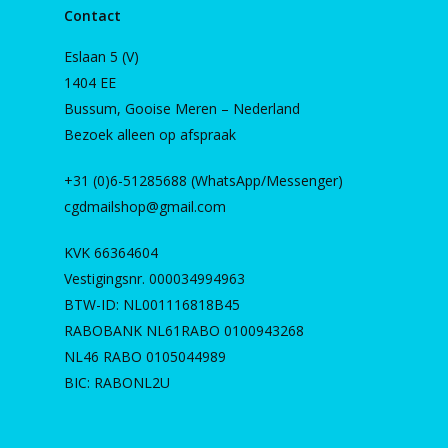
Contact
Eslaan 5 (V)
1404 EE
Bussum, Gooise Meren – Nederland
Bezoek alleen op afspraak
+31 (0)6-51285688 (WhatsApp/Messenger)
cgdmailshop@gmail.com
KVK 66364604
Vestigingsnr. 000034994963
BTW-ID: NL001116818B45
RABOBANK NL61RABO 0100943268
NL46 RABO 0105044989
BIC: RABONL2U