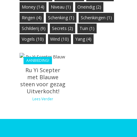
Money
(14)
Niveau
(1)
Oneindig
(2)
€
44.80
Ringen
(4)
Schenking
(1)
Schenkingen
(1)
€
40.32
Schilderij
(9)
Secrets
(2)
Tuin
(1)
Vogels
(10)
Wind
(10)
Yang
(4)
AANBIEDING!
Ru Yi Scepter
met Blauwe
steen voor gezag
Uitverkocht!
Lees Verder