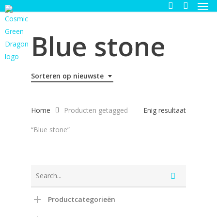
Men
Skip
to
search
main
Blue stone
content
Sorteren op nieuwste
Home
Producten getagged
Enig resultaat
“Blue stone”
Productcategorieën