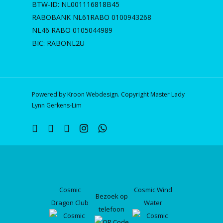
BTW-ID: NL001116818B45
RABOBANK NL61RABO 0100943268
NL46 RABO 0105044989
BIC: RABONL2U
Powered by Kroon Webdesign. Copyright Master Lady
Lynn Gerkens-Lim
twitter
facebook
linkedin
instagram
whatsapp
Cosmic
Cosmic Wind
Bezoek op
Dragon Club
Water
telefoon