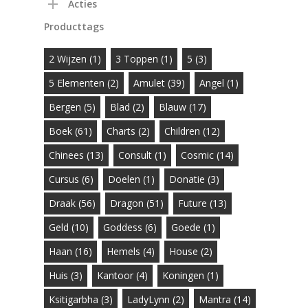
Acties
Producttags
2 Wijzen
(1)
3 Toppen
(1)
5
(3)
5 Elementen
(2)
Amulet
(39)
Angel
(1)
Bergen
(5)
Blad
(2)
Blauw
(17)
Boek
(61)
Charts
(2)
Children
(12)
Chinees
(13)
Consult
(1)
Cosmic
(14)
Cursus
(6)
Doelen
(1)
Donatie
(3)
Draak
(56)
Dragon
(51)
Future
(13)
Geld
(10)
Goddess
(6)
Goede
(1)
Haan
(16)
Hemels
(4)
House
(2)
Huis
(3)
Kantoor
(4)
Koningen
(1)
Ksitigarbha
(3)
LadyLynn
(2)
Mantra
(14)