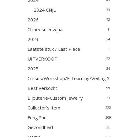
2024
2024 CNJL
33
2026
72
Chineesnieuwjaar
1
2023
24
Laatste stuk / Last Piece
6
UITVERKOOP
22
2025
26
Cursus/Workshop/E-Learning/Veiliing
9
Best verkocht
99
Bijouterie-Custom jewelry
51
Collector's item
222
Feng Shui
309
Gezondheid
36
351