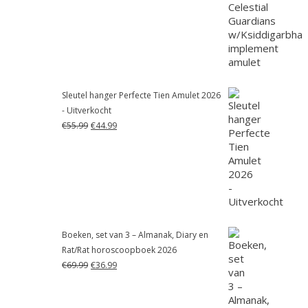
was:
is:
€55.99.
€41.99.
Sleutel hanger Perfecte Tien Amulet 2026
- Uitverkocht
Oorspronkelijke
Huidige
€
55.99
€
44.99
prijs
prijs
was:
is:
€55.99.
€44.99.
Boeken, set van 3 – Almanak, Diary en
Rat/Rat horoscoopboek 2026
Oorspronkelijke
Huidige
€
69.99
€
36.99
prijs
prijs
was:
is:
€69.99.
€36.99.