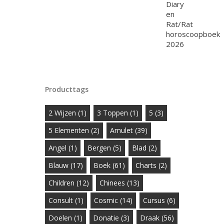
Producttags
2 Wijzen
(1)
3 Toppen
(1)
5
(3)
5 Elementen
(2)
Amulet
(39)
Angel
(1)
Bergen
(5)
Blad
(2)
Blauw
(17)
Boek
(61)
Charts
(2)
Children
(12)
Chinees
(13)
Consult
(1)
Cosmic
(14)
Cursus
(6)
Doelen
(1)
Donatie
(3)
Draak
(56)