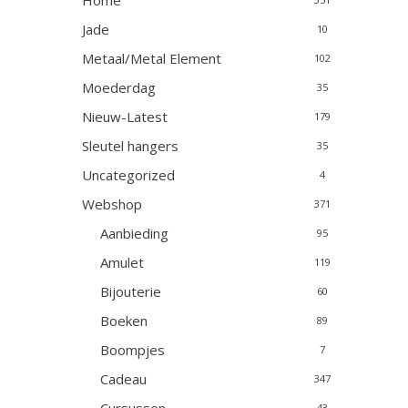
Home
Jade
10
Metaal/Metal Element
102
Moederdag
35
Nieuw-Latest
179
Sleutel hangers
35
Uncategorized
4
Webshop
371
Aanbieding
95
Amulet
119
Bijouterie
60
Boeken
89
Boompjes
7
Cadeau
347
43