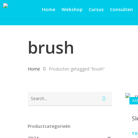
Skip
Home
Webshop
Cursus
Consulten
to
main
content
brush
Home
Producten getagged “brush”
AA
Sl
Productcategorieën
TO
49