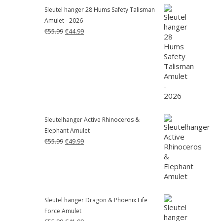
Sleutel hanger 28 Hums Safety Talisman
Amulet - 2026
Oorspronkelijke
Huidige
€
55.99
€
44.99
prijs
prijs
was:
is:
€55.99.
€44.99.
Sleutelhanger Active Rhinoceros &
Elephant Amulet
Oorspronkelijke
Huidige
€
55.99
€
49.99
prijs
prijs
was:
is:
€55.99.
€49.99.
Sleutel hanger Dragon & Phoenix Life
Force Amulet
Oorspronkelijke
Huidige