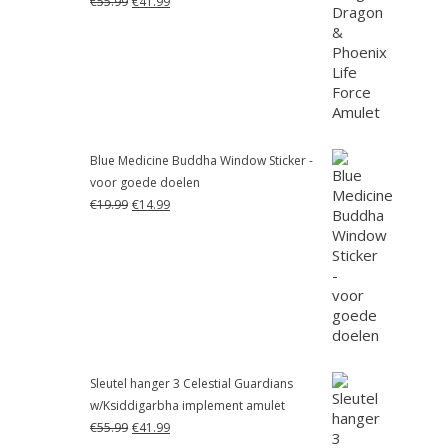
€
55.99
€
41.99
prijs
prijs
was:
is:
€55.99.
€41.99.
Blue Medicine Buddha Window Sticker -
voor goede doelen
Oorspronkelijke
Huidige
€
19.99
€
14.99
prijs
prijs
was:
is:
€19.99.
€14.99.
Sleutel hanger 3 Celestial Guardians
w/Ksiddigarbha implement amulet
Oorspronkelijke
Huidige
€
55.99
€
41.99
prijs
prijs