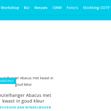
Workshop
Biz
Nieuws
CWW
Foto’s
Stichting COTF
€
29.99
€
26.99
NBIEDING!
eutelhanger Abacus met
kwast in goud kleur
EVOEGEN AAN WINKELWAGEN