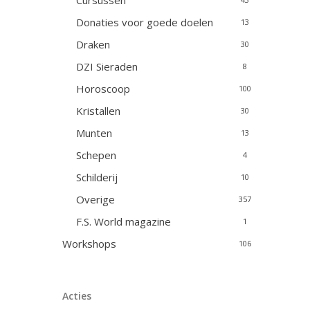
Cursussen
Donaties voor goede doelen
13
Draken
30
DZI Sieraden
8
Horoscoop
100
Kristallen
30
Munten
13
Schepen
4
Schilderij
10
Overige
357
F.S. World magazine
1
Workshops
106
Acties