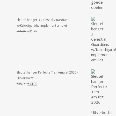
Sleutel hanger 3 Celestial Guardians
w/Ksiddigarbha implement amulet
Oorspronkelijke
Huidige
€
55.99
€
41.99
prijs
prijs
was:
is:
€55.99.
€41.99.
Sleutel hanger Perfecte Tien Amulet 2026 -
Uitverkocht
Oorspronkelijke
Huidige
€
55.99
€
44.99
prijs
prijs
was:
is:
€55.99.
€44.99.