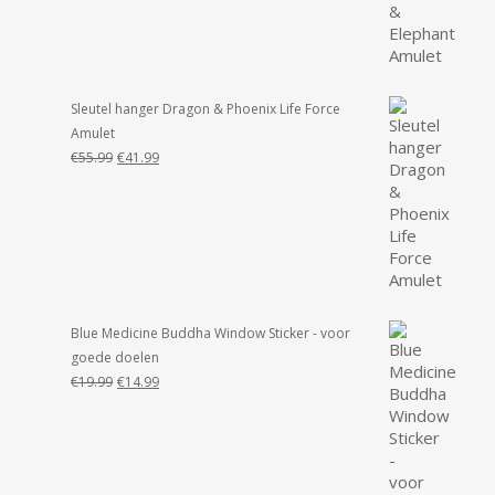
was:
is:
€55.99.
€49.99.
Sleutel hanger Dragon & Phoenix Life Force
Amulet
Oorspronkelijke
Huidige
€
55.99
€
41.99
prijs
prijs
was:
is:
€55.99.
€41.99.
Blue Medicine Buddha Window Sticker - voor
goede doelen
Oorspronkelijke
Huidige
€
19.99
€
14.99
prijs
prijs
was:
is:
€19.99.
€14.99.