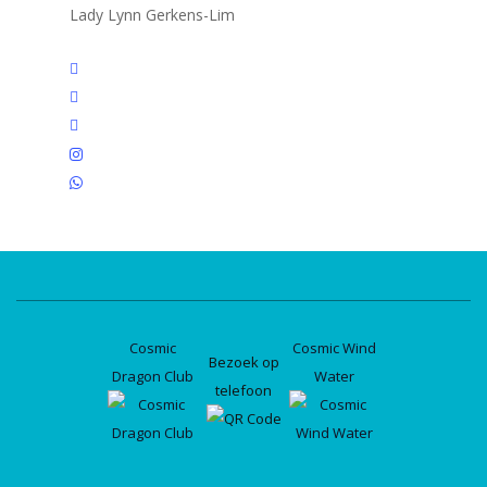
Lady Lynn Gerkens-Lim
twitter
facebook
linkedin
instagram
whatsapp
Cosmic
Cosmic Wind
Bezoek op
Dragon Club
Water
telefoon