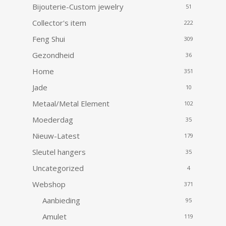
Bijouterie-Custom jewelry
51
Collector's item
222
Feng Shui
309
Gezondheid
36
Home
351
Jade
10
Metaal/Metal Element
102
Moederdag
35
Nieuw-Latest
179
Sleutel hangers
35
Uncategorized
4
Webshop
371
Aanbieding
95
Amulet
119