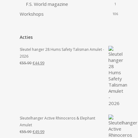
F.S. World magazine
1
Workshops
106
Acties
Sleutel hanger 28 Hums Safety Talisman Amulet -
2026
Oorspronkelijke
Huidige
€
55.99
€
44.99
prijs
prijs
was:
is:
€55.99.
€44.99.
Sleutelhanger Active Rhinoceros & Elephant
Amulet
Oorspronkelijke
Huidige
€
55.99
€
49.99
prijs
prijs