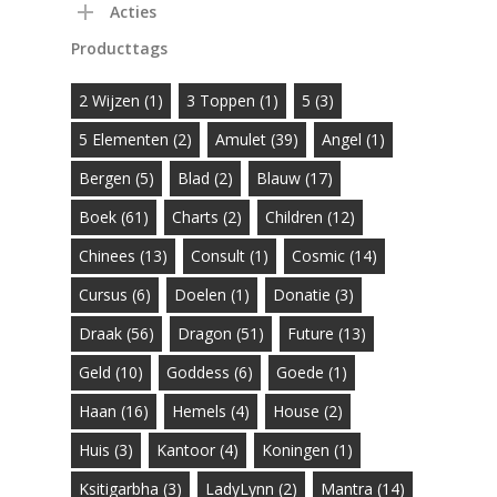
Acties
Producttags
2 Wijzen
(1)
3 Toppen
(1)
5
(3)
5 Elementen
(2)
Amulet
(39)
Angel
(1)
Bergen
(5)
Blad
(2)
Blauw
(17)
Boek
(61)
Charts
(2)
Children
(12)
Chinees
(13)
Consult
(1)
Cosmic
(14)
Cursus
(6)
Doelen
(1)
Donatie
(3)
Draak
(56)
Dragon
(51)
Future
(13)
Geld
(10)
Goddess
(6)
Goede
(1)
Haan
(16)
Hemels
(4)
House
(2)
Huis
(3)
Kantoor
(4)
Koningen
(1)
Ksitigarbha
(3)
LadyLynn
(2)
Mantra
(14)