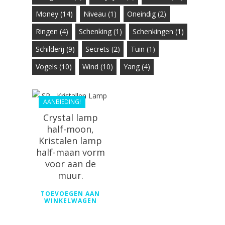
Money
(14)
Niveau
(1)
Oneindig
(2)
Ringen
(4)
Schenking
(1)
Schenkingen
(1)
Schilderij
(9)
Secrets
(2)
Tuin
(1)
Vogels
(10)
Wind
(10)
Yang
(4)
€
388.80
€
269.99
AANBIEDING!
Crystal lamp
half-moon,
Kristalen lamp
half-maan vorm
voor aan de
muur.
TOEVOEGEN AAN
WINKELWAGEN