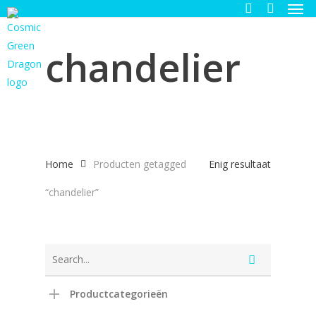
Men
Skip
to
search
main
chandelier
content
Home
Producten getagged
Enig resultaat
“chandelier”
Productcategorieën