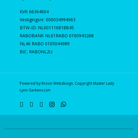
KVK 66364604
Vestigingsnr. 000034994963
BTW-ID: NL001116818B45
RABOBANK NL61RABO 0100943268
NL46 RABO 0105044989
BIC: RABONL2U
Powered by Kroon Webdesign. Copyright Master Lady
Lynn Gerkens-Lim
twitter
facebook
linkedin
instagram
whatsapp