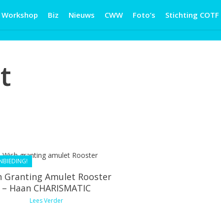
Workshop
Biz
Nieuws
CWW
Foto’s
Stichting COTF
t
€
28.80
€
25.92
NBIEDING!
 Granting Amulet Rooster
– Haan CHARISMATIC
Lees Verder