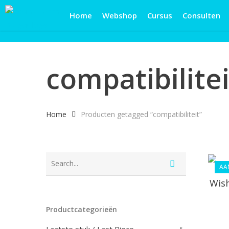
Skip
Home
Webshop
Cursus
Consulten
to
main
content
compatibilitei
Home
Producten getagged “compatibiliteit”
AA
Wish
Productcategorieën
6