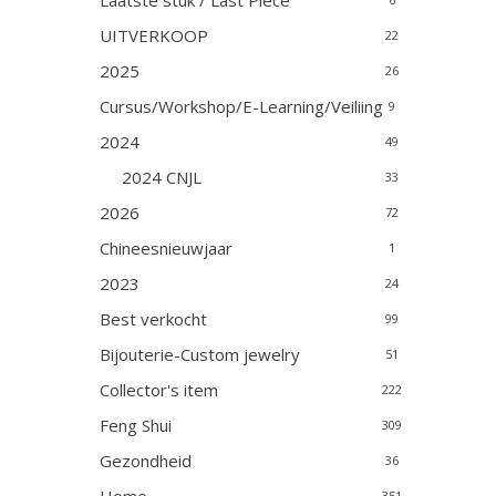
Laatste stuk / Last Piece
UITVERKOOP
22
2025
26
Cursus/Workshop/E-Learning/Veiliing
9
2024
49
2024 CNJL
33
2026
72
Chineesnieuwjaar
1
2023
24
Best verkocht
99
Bijouterie-Custom jewelry
51
Collector's item
222
Feng Shui
309
Gezondheid
36
351