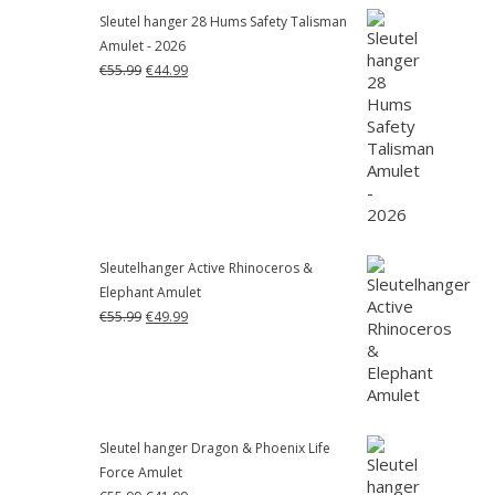
Sleutel hanger 28 Hums Safety Talisman
Amulet - 2026
Oorspronkelijke
Huidige
€
55.99
€
44.99
prijs
prijs
was:
is:
€55.99.
€44.99.
Sleutelhanger Active Rhinoceros &
Elephant Amulet
Oorspronkelijke
Huidige
€
55.99
€
49.99
prijs
prijs
was:
is:
€55.99.
€49.99.
Sleutel hanger Dragon & Phoenix Life
Force Amulet
Oorspronkelijke
Huidige