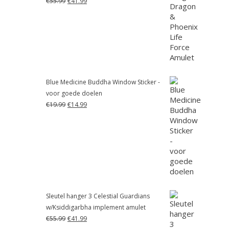
€
55.99
€
41.99
prijs
prijs
was:
is:
€55.99.
€41.99.
Blue Medicine Buddha Window Sticker -
voor goede doelen
Oorspronkelijke
Huidige
€
19.99
€
14.99
prijs
prijs
was:
is:
€19.99.
€14.99.
Sleutel hanger 3 Celestial Guardians
w/Ksiddigarbha implement amulet
Oorspronkelijke
Huidige
€
55.99
€
41.99
prijs
prijs