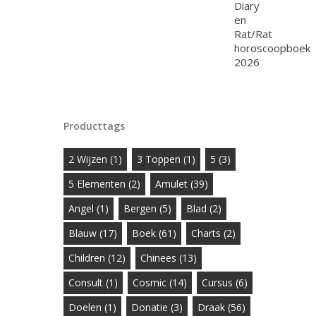
Producttags
2 Wijzen
(1)
3 Toppen
(1)
5
(3)
5 Elementen
(2)
Amulet
(39)
Angel
(1)
Bergen
(5)
Blad
(2)
Blauw
(17)
Boek
(61)
Charts
(2)
Children
(12)
Chinees
(13)
Consult
(1)
Cosmic
(14)
Cursus
(6)
Doelen
(1)
Donatie
(3)
Draak
(56)