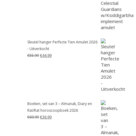
was:
is:
€55.99.
€41.99.
Sleutel hanger Perfecte Tien Amulet 2026
- Uitverkocht
Oorspronkelijke
Huidige
€
55.99
€
44.99
prijs
prijs
was:
is:
€55.99.
€44.99.
Boeken, set van 3 – Almanak, Diary en
Rat/Rat horoscoopboek 2026
Oorspronkelijke
Huidige
€
69.99
€
36.99
prijs
prijs
was:
is:
€69.99.
€36.99.