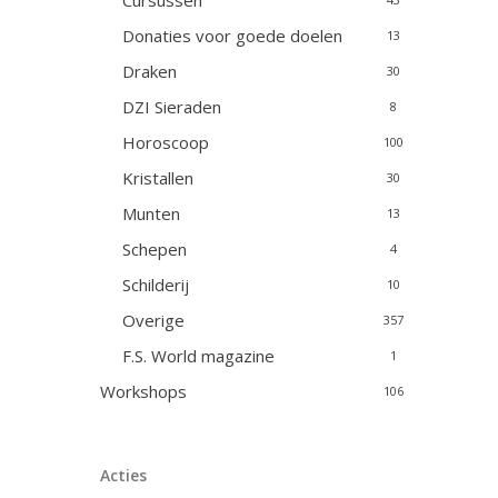
Cursussen
Donaties voor goede doelen
13
Draken
30
DZI Sieraden
8
Horoscoop
100
Kristallen
30
Munten
13
Schepen
4
Schilderij
10
Overige
357
F.S. World magazine
1
Workshops
106
Acties