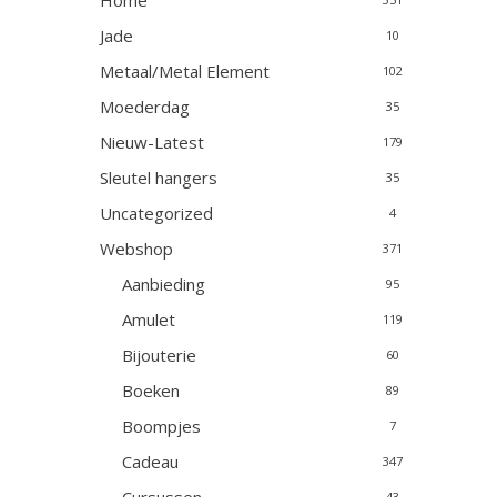
Home
Jade
10
Metaal/Metal Element
102
Moederdag
35
Nieuw-Latest
179
Sleutel hangers
35
Uncategorized
4
Webshop
371
Aanbieding
95
Amulet
119
Bijouterie
60
Boeken
89
Boompjes
7
Cadeau
347
43