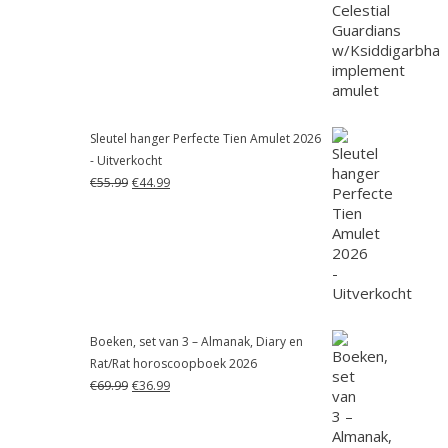
was:
is:
€55.99.
€41.99.
Sleutel hanger Perfecte Tien Amulet 2026
- Uitverkocht
Oorspronkelijke
Huidige
€
55.99
€
44.99
prijs
prijs
was:
is:
€55.99.
€44.99.
Boeken, set van 3 – Almanak, Diary en
Rat/Rat horoscoopboek 2026
Oorspronkelijke
Huidige
€
69.99
€
36.99
prijs
prijs
was:
is:
€69.99.
€36.99.