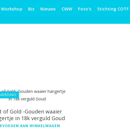
Workshop
Biz
Nieuws
CWW
Foto’s
Stichting COTF
€
388.99
€
368.99
NBIEDING!
t of Gold -Gouden waaier
ertje in 18k verguld Goud
EVOEGEN AAN WINKELWAGEN