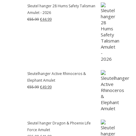
Sleutel hanger 28 Hums Safety Talisman
Amulet - 2026
Oorspronkelijke
Huidige
€
55.99
€
44.99
prijs
prijs
was:
is:
€55.99.
€44.99.
Sleutelhanger Active Rhinoceros &
Elephant Amulet
Oorspronkelijke
Huidige
€
55.99
€
49.99
prijs
prijs
was:
is:
€55.99.
€49.99.
Sleutel hanger Dragon & Phoenix Life
Force Amulet
Oorspronkelijke
Huidige