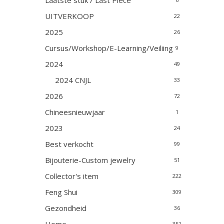
Laatste stuk / Last Piece
UITVERKOOP
22
2025
26
Cursus/Workshop/E-Learning/Veiliing
9
2024
49
2024 CNJL
33
2026
72
Chineesnieuwjaar
1
2023
24
Best verkocht
99
Bijouterie-Custom jewelry
51
Collector's item
222
Feng Shui
309
Gezondheid
36
351