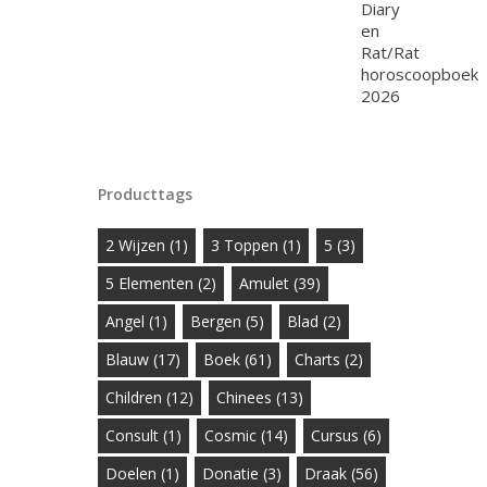
Producttags
2 Wijzen
(1)
3 Toppen
(1)
5
(3)
5 Elementen
(2)
Amulet
(39)
Angel
(1)
Bergen
(5)
Blad
(2)
Blauw
(17)
Boek
(61)
Charts
(2)
Children
(12)
Chinees
(13)
Consult
(1)
Cosmic
(14)
Cursus
(6)
Doelen
(1)
Donatie
(3)
Draak
(56)