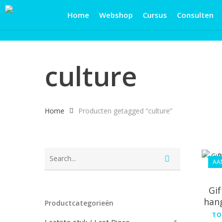
Skip
Home
Webshop
Cursus
Consulten
to
main
content
culture
Home
Producten getagged “culture”
AA
Gif
hang
Productcategorieën
TO
6