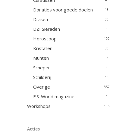
Cursussen
Donaties voor goede doelen
13
Draken
30
DZI Sieraden
8
Horoscoop
100
Kristallen
30
Munten
13
Schepen
4
Schilderij
10
Overige
357
F.S. World magazine
1
Workshops
106
Acties