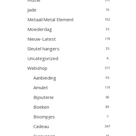
Home
Jade
10
Metaal/Metal Element
102
Moederdag
35
Nieuw-Latest
179
Sleutel hangers
35
Uncategorized
4
Webshop
371
Aanbieding
95
Amulet
119
Bijouterie
60
Boeken
89
Boompjes
7
Cadeau
347
43