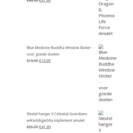
€
55.99
€
41.99
prijs
prijs
was:
is:
€55.99.
€41.99.
Blue Medicine Buddha Window Sticker -
voor goede doelen
Oorspronkelijke
Huidige
€
19.99
€
14.99
prijs
prijs
was:
is:
€19.99.
€14.99.
Sleutel hanger 3 Celestial Guardians
w/Ksiddigarbha implement amulet
Oorspronkelijke
Huidige
€
55.99
€
41.99
prijs
prijs