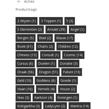
Acties
Producttags
2 Wijzen
(1)
3 Toppen
(1)
5
(3)
5 Elementen
(2)
Amulet
(39)
Angel
(1)
Bergen
(5)
Blad
(2)
Blauw
(17)
Boek
(61)
Charts
(2)
Children
(12)
Chinees
(13)
Consult
(1)
Cosmic
(14)
Cursus
(6)
Doelen
(1)
Donatie
(3)
Draak
(56)
Dragon
(51)
Future
(13)
Geld
(10)
Goddess
(6)
Goede
(1)
Haan
(16)
Hemels
(4)
House
(2)
Huis
(3)
Kantoor
(4)
Koningen
(1)
Ksitigarbha
(3)
LadyLynn
(2)
Mantra
(14)