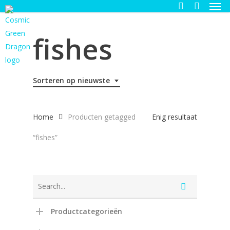
Men
Skip
to
search
main
fishes
content
Sorteren op nieuwste
Home
Producten getagged
Enig resultaat
“fishes”
Productcategorieën