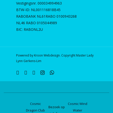
Vestigingsnr. 000034994963
BTW-ID: NL001116818B45
RABOBANK NL61RABO 0100943268
NL46 RABO 0105044989
BIC: RABONL2U
Powered by Kroon Webdesign. Copyright Master Lady
Lynn Gerkens-Lim
twitter
facebook
linkedin
instagram
whatsapp
Cosmic
Cosmic Wind
Bezoek op
Dragon Club
Water