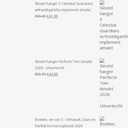
Sleutel hanger 3 Celestial Guardians
w/Ksiddigarbha implement amulet
Oorspronkelijke
Huidige
€
55.99
€
41.99
prijs
prijs
was:
is:
€55.99.
€41.99.
Sleutel hanger Perfecte Tien Amulet
2026 - Uitverkocht
Oorspronkelijke
Huidige
€
55.99
€
44.99
prijs
prijs
was:
is:
€55.99.
€44.99.
Boeken, set van 3 – Almanak, Diary en
Rat/Rat horoscoopboek 2026