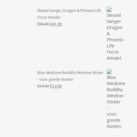
Sleutel hanger Dragon & Phoenix Life
Force Amulet
Oorspronkelijke
Huidige
€
55.99
€
41.99
prijs
prijs
was:
is:
€55.99.
€41.99.
Blue Medicine Buddha Window Sticker
- voor goede doelen
Oorspronkelijke
Huidige
€
19.99
€
14.99
prijs
prijs
was:
is:
€19.99.
€14.99.