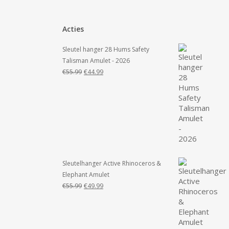
Acties
Sleutel hanger 28 Hums Safety
Talisman Amulet - 2026
Oorspronkelijke
Huidige
€
55.99
€
44.99
prijs
prijs
was:
is:
€55.99.
€44.99.
Sleutelhanger Active Rhinoceros &
Elephant Amulet
Oorspronkelijke
Huidige
€
55.99
€
49.99
prijs
prijs
was:
is:
€55.99.
€49.99.