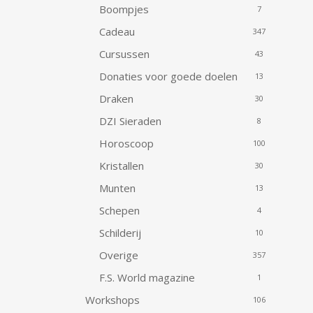
Boompjes
7
Cadeau
347
Cursussen
43
Donaties voor goede doelen
13
Draken
30
DZI Sieraden
8
Horoscoop
100
Kristallen
30
Munten
13
Schepen
4
Schilderij
10
Overige
357
F.S. World magazine
1
Workshops
106