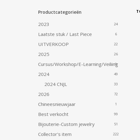
T
Productcategorieën
2023
24
Laatste stuk / Last Piece
6
UITVERKOOP
22
2025
26
Cursus/Workshop/E-Learning/Veiliing
9
2024
49
2024 CNJL
33
2026
72
Chineesnieuwjaar
1
Best verkocht
99
Bijouterie-Custom jewelry
51
Collector's item
222