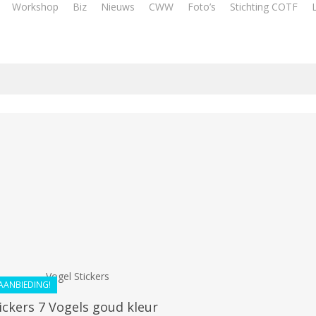
Workshop
Biz
Nieuws
CWW
Foto’s
Stichting COTF
€
24.80
€
22.32
AANBIEDING!
ickers 7 Vogels goud kleur