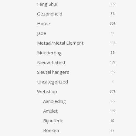
Feng Shui
309
Gezondheid
36
Home
351
Jade
10
Metaal/Metal Element
102
Moederdag
35
Nieuw-Latest
179
Sleutel hangers
35
Uncategorized
4
Webshop
371
Aanbieding
95
Amulet
119
Bijouterie
60
Boeken
89