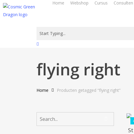
Home
Webshop
Cursus
Consulten
Skip
to
main
content
Close
Search
flying right
Home
Producten getagged “flying right”
St