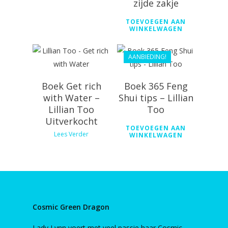
€
24.99
zijde zakje
€
36.99
€
22.49
TOEVOEGEN AAN
WINKELWAGEN
AANBIEDING!
Boek Get rich
Boek 365 Feng
with Water –
Shui tips – Lillian
Lillian Too
Too
Uitverkocht
TOEVOEGEN AAN
Lees Verder
WINKELWAGEN
Cosmic Green Dragon
Lady Lynn voert met veel passie haar Cosmic