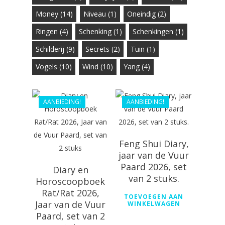
Money
(14)
Niveau
(1)
Oneindig
(2)
Ringen
(4)
Schenking
(1)
Schenkingen
(1)
€
53.00
€
42.60
Schilderij
(9)
Secrets
(2)
Tuin
(1)
Vogels
(10)
Wind
(10)
Yang
(4)
€
46.98
€
39.99
AANBIEDING!
AANBIEDING!
Feng Shui Diary,
jaar van de Vuur
Paard 2026, set
Diary en
van 2 stuks.
Horoscoopboek
Rat/Rat 2026,
TOEVOEGEN AAN
Jaar van de Vuur
WINKELWAGEN
Paard, set van 2