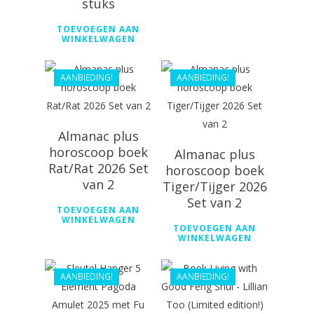
stuks
€
44.99
€
44.99
TOEVOEGEN AAN
WINKELWAGEN
€
36.00
€
36.00
AANBIEDING!
AANBIEDING!
Almanac plus
horoscoop boek
Almanac plus
Rat/Rat 2026 Set
horoscoop boek
€
55.69
van 2
Tiger/Tijger 2026
€
44.99
Set van 2
TOEVOEGEN AAN
WINKELWAGEN
TOEVOEGEN AAN
WINKELWAGEN
€
98.99
AANBIEDING!
AANBIEDING!
€
69.69