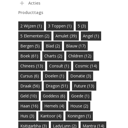
Acties
Producttags
2 Wijzen
(1)
3 Toppen
(1)
5
(3)
5 Elementen
(2)
Amulet
(39)
Angel
(1)
Bergen
(5)
Blad
(2)
Blauw
(17)
Boek
(61)
Charts
(2)
Children
(12)
Chinees
(13)
Consult
(1)
Cosmic
(14)
Cursus
(6)
Doelen
(1)
Donatie
(3)
Draak
(56)
Dragon
(51)
Future
(13)
Geld
(10)
Goddess
(6)
Goede
(1)
Haan
(16)
Hemels
(4)
House
(2)
Huis
(3)
Kantoor
(4)
Koningen
(1)
Ksitigarbha
(3)
LadyLynn
(2)
Mantra
(14)