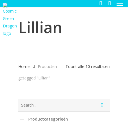
Men
Skip
to
search
main
Lillian
content
Gesortee
Home
Producten
Toont alle 10 resultaten
op
getagged “Lillian”
nieuwste
Productcategorieën