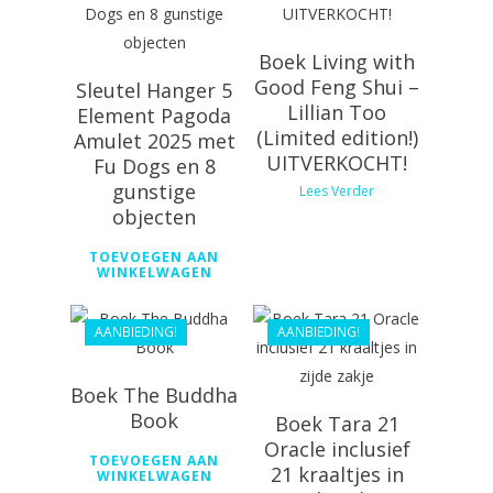
Boek Living with
Good Feng Shui –
Sleutel Hanger 5
Lillian Too
Element Pagoda
(Limited edition!)
Amulet 2025 met
UITVERKOCHT!
Fu Dogs en 8
gunstige
Lees Verder
objecten
€
44.99
€
49.99
TOEVOEGEN AAN
€
40.49
WINKELWAGEN
€
44.99
AANBIEDING!
AANBIEDING!
Boek The Buddha
Book
Boek Tara 21
Oracle inclusief
TOEVOEGEN AAN
21 kraaltjes in
WINKELWAGEN