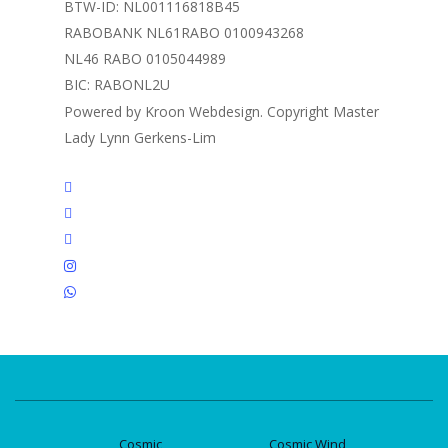
BTW-ID: NL001116818B45
RABOBANK NL61RABO 0100943268
NL46 RABO 0105044989
BIC: RABONL2U
Powered by Kroon Webdesign. Copyright Master
Lady Lynn Gerkens-Lim
twitter
facebook
linkedin
instagram
whatsapp
Cosmic
Cosmic Wind