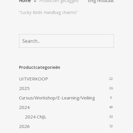
Home
Producten getagged
Enig resultaat
“Lucky Birds Handbag charms”
Productcategorieën
UITVERKOOP
22
2025
26
Cursus/Workshop/E-Learning/Veiliing
9
2024
49
2024 CNJL
33
2026
72