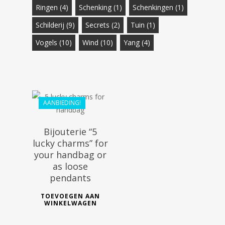
Ringen
(4)
Schenking
(1)
Schenkingen
(1)
Schilderij
(9)
Secrets
(2)
Tuin
(1)
€
54.99
Vogels
€
(10)
44.99
Wind
(10)
Yang
(4)
AANBIEDING!
Bijouterie “5
lucky charms” for
your handbag or
as loose
pendants
TOEVOEGEN AAN
WINKELWAGEN