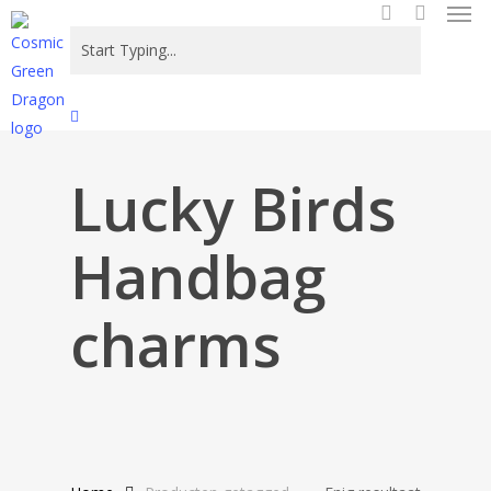
Men
Skip
to
search
main
content
Close
Search
Lucky Birds
Handbag
charms