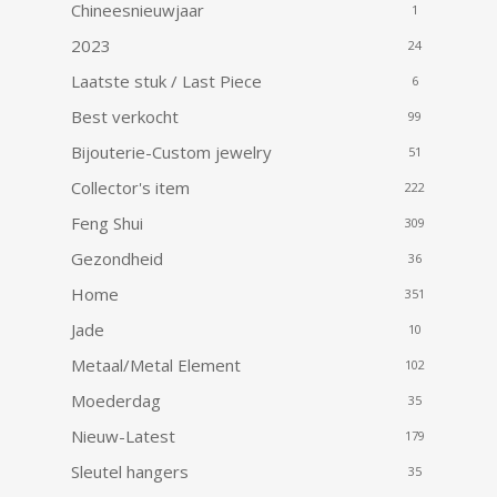
Chineesnieuwjaar
1
2023
24
Laatste stuk / Last Piece
6
Best verkocht
99
Bijouterie-Custom jewelry
51
Collector's item
222
Feng Shui
309
Gezondheid
36
Home
351
Jade
10
Metaal/Metal Element
102
Moederdag
35
Nieuw-Latest
179
Sleutel hangers
35