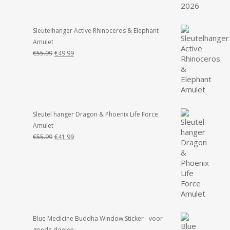
Sleutelhanger Active Rhinoceros & Elephant
Amulet
Oorspronkelijke
Huidige
€
55.99
€
49.99
prijs
prijs
was:
is:
€55.99.
€49.99.
Sleutel hanger Dragon & Phoenix Life Force
Amulet
Oorspronkelijke
Huidige
€
55.99
€
41.99
prijs
prijs
was:
is:
€55.99.
€41.99.
Blue Medicine Buddha Window Sticker - voor
goede doelen