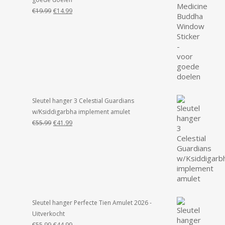
Oorspronkelijke
Huidige
€
19.99
€
14.99
prijs
prijs
was:
is:
€19.99.
€14.99.
Sleutel hanger 3 Celestial Guardians
w/Ksiddigarbha implement amulet
Oorspronkelijke
Huidige
€
55.99
€
41.99
prijs
prijs
was:
is:
€55.99.
€41.99.
Sleutel hanger Perfecte Tien Amulet 2026 -
Uitverkocht
Oorspronkelijke
Huidige
€
55.99
€
44.99