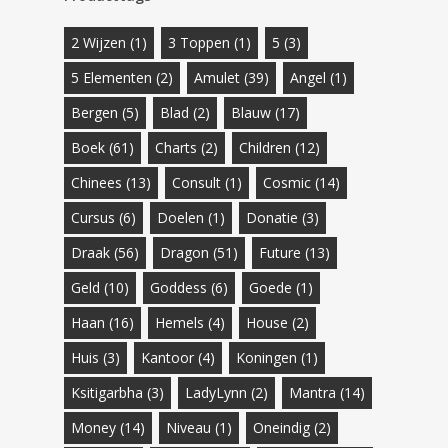
2 Wijzen
(1)
3 Toppen
(1)
5
(3)
5 Elementen
(2)
Amulet
(39)
Angel
(1)
Bergen
(5)
Blad
(2)
Blauw
(17)
Boek
(61)
Charts
(2)
Children
(12)
Chinees
(13)
Consult
(1)
Cosmic
(14)
Cursus
(6)
Doelen
(1)
Donatie
(3)
Draak
(56)
Dragon
(51)
Future
(13)
Geld
(10)
Goddess
(6)
Goede
(1)
Haan
(16)
Hemels
(4)
House
(2)
Huis
(3)
Kantoor
(4)
Koningen
(1)
Ksitigarbha
(3)
LadyLynn
(2)
Mantra
(14)
Money
(14)
Niveau
(1)
Oneindig
(2)