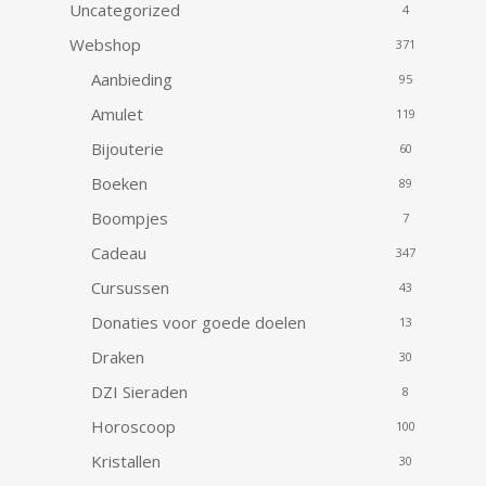
Uncategorized
4
Webshop
371
Aanbieding
95
Amulet
119
Bijouterie
60
Boeken
89
Boompjes
7
Cadeau
347
Cursussen
43
Donaties voor goede doelen
13
Draken
30
DZI Sieraden
8
Horoscoop
100
Kristallen
30