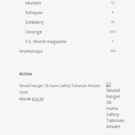
Munten
13
Schepen
4
Schilderij
10
Overige
357
F.S. World magazine
1
Workshops
106
Acties
Sleutel hanger 28 Hums Safety Talisman Amulet -
2026
Oorspronkelijke
Huidige
€
55.99
€
44.99
prijs
prijs
was:
is:
€55.99.
€44.99.