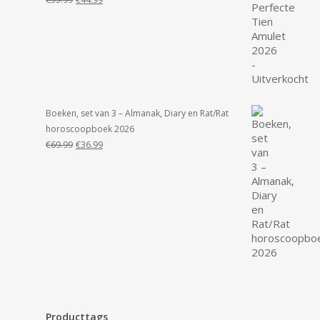
prijs
prijs
was:
is:
€55.99.
€44.99.
Boeken, set van 3 – Almanak, Diary en Rat/Rat
horoscoopboek 2026
Oorspronkelijke
Huidige
€
69.99
€
36.99
prijs
prijs
was:
is:
€69.99.
€36.99.
Producttags