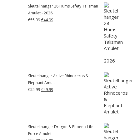
Sleutel hanger 28 Hums Safety Talisman
Amulet - 2026
Oorspronkelijke
Huidige
€
55.99
€
44.99
prijs
prijs
was:
is:
€55.99.
€44.99.
Sleutelhanger Active Rhinoceros &
Elephant Amulet
Oorspronkelijke
Huidige
€
55.99
€
49.99
prijs
prijs
was:
is:
€55.99.
€49.99.
Sleutel hanger Dragon & Phoenix Life
Force Amulet
Oorspronkelijke
Huidige