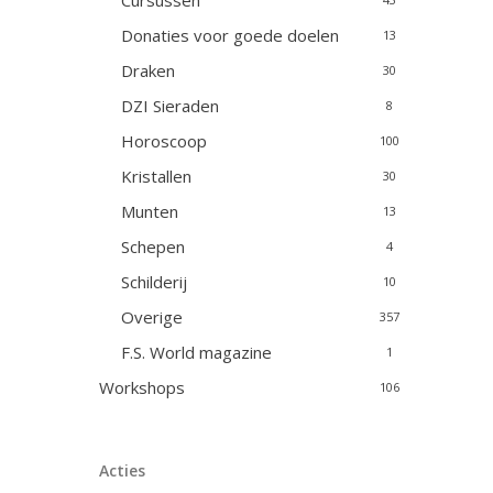
Cursussen
Donaties voor goede doelen
13
Draken
30
DZI Sieraden
8
Horoscoop
100
Kristallen
30
Munten
13
Schepen
4
Schilderij
10
Overige
357
F.S. World magazine
1
Workshops
106
Acties