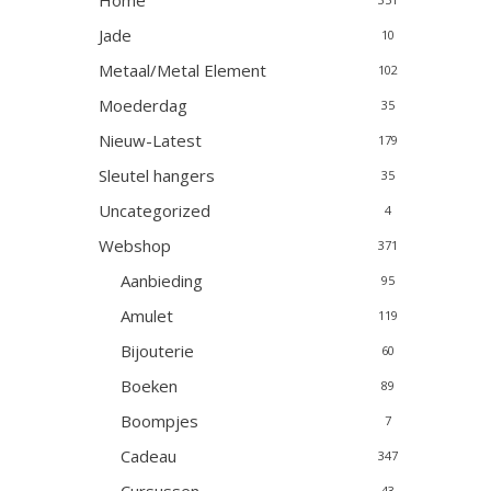
Home
Jade
10
Metaal/Metal Element
102
Moederdag
35
Nieuw-Latest
179
Sleutel hangers
35
Uncategorized
4
Webshop
371
Aanbieding
95
Amulet
119
Bijouterie
60
Boeken
89
Boompjes
7
Cadeau
347
43