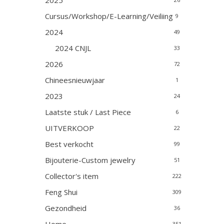
2025
Cursus/Workshop/E-Learning/Veiliing
9
2024
49
2024 CNJL
33
2026
72
Chineesnieuwjaar
1
2023
24
Laatste stuk / Last Piece
6
UITVERKOOP
22
Best verkocht
99
Bijouterie-Custom jewelry
51
Collector's item
222
Feng Shui
309
Gezondheid
36
351