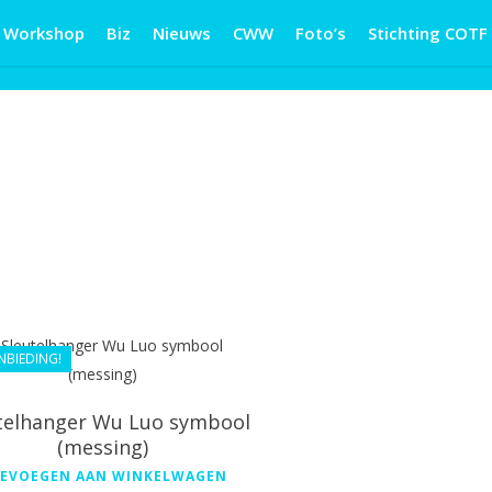
Workshop
Biz
Nieuws
CWW
Foto’s
Stichting COTF
€
24.99
€
22.49
NBIEDING!
telhanger Wu Luo symbool
(messing)
EVOEGEN AAN WINKELWAGEN