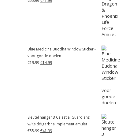
€
55.99
€
41.99
prijs
prijs
was:
is:
€55.99.
€41.99.
Blue Medicine Buddha Window Sticker -
voor goede doelen
Oorspronkelijke
Huidige
€
19.99
€
14.99
prijs
prijs
was:
is:
€19.99.
€14.99.
Sleutel hanger 3 Celestial Guardians
w/Ksiddigarbha implement amulet
Oorspronkelijke
Huidige
€
55.99
€
41.99
prijs
prijs