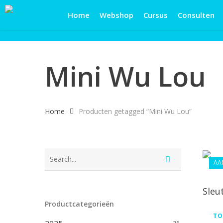
Skip
Home
Webshop
Cursus
Consulten
to
main
content
Mini Wu Lou
Home
Producten getagged “Mini Wu Lou”
AA
Sleu
Productcategorieën
TO
26