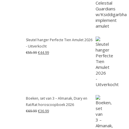
was:
is:
€55.99.
€41.99.
Sleutel hanger Perfecte Tien Amulet 2026
- Uitverkocht
Oorspronkelijke
Huidige
€
55.99
€
44.99
prijs
prijs
was:
is:
€55.99.
€44.99.
Boeken, set van 3 – Almanak, Diary en
Rat/Rat horoscoopboek 2026
Oorspronkelijke
Huidige
€
69.99
€
36.99
prijs
prijs
was:
is:
€69.99.
€36.99.