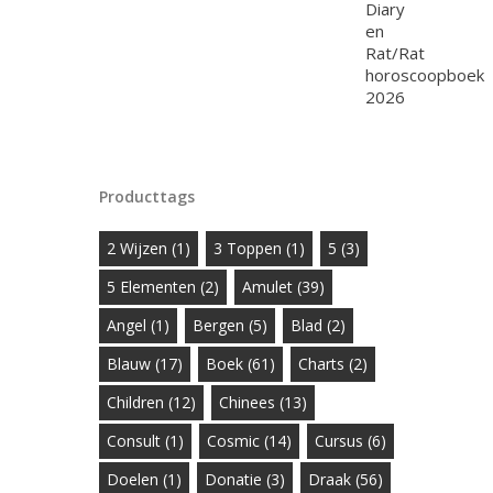
Producttags
2 Wijzen
(1)
3 Toppen
(1)
5
(3)
5 Elementen
(2)
Amulet
(39)
Angel
(1)
Bergen
(5)
Blad
(2)
Blauw
(17)
Boek
(61)
Charts
(2)
Children
(12)
Chinees
(13)
Consult
(1)
Cosmic
(14)
Cursus
(6)
Doelen
(1)
Donatie
(3)
Draak
(56)