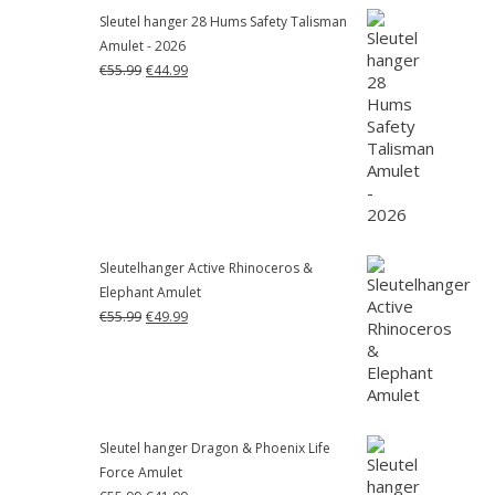
Sleutel hanger 28 Hums Safety Talisman
Amulet - 2026
Oorspronkelijke
Huidige
€
55.99
€
44.99
prijs
prijs
was:
is:
€55.99.
€44.99.
Sleutelhanger Active Rhinoceros &
Elephant Amulet
Oorspronkelijke
Huidige
€
55.99
€
49.99
prijs
prijs
was:
is:
€55.99.
€49.99.
Sleutel hanger Dragon & Phoenix Life
Force Amulet
Oorspronkelijke
Huidige