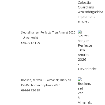
was:
is:
€55.99.
€41.99.
Sleutel hanger Perfecte Tien Amulet 2026
- Uitverkocht
Oorspronkelijke
Huidige
€
55.99
€
44.99
prijs
prijs
was:
is:
€55.99.
€44.99.
Boeken, set van 3 – Almanak, Diary en
Rat/Rat horoscoopboek 2026
Oorspronkelijke
Huidige
€
69.99
€
36.99
prijs
prijs
was:
is:
€69.99.
€36.99.