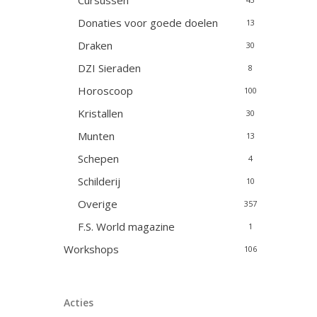
Cursussen
Donaties voor goede doelen
13
Draken
30
DZI Sieraden
8
Horoscoop
100
Kristallen
30
Munten
13
Schepen
4
Schilderij
10
Overige
357
F.S. World magazine
1
Workshops
106
Acties