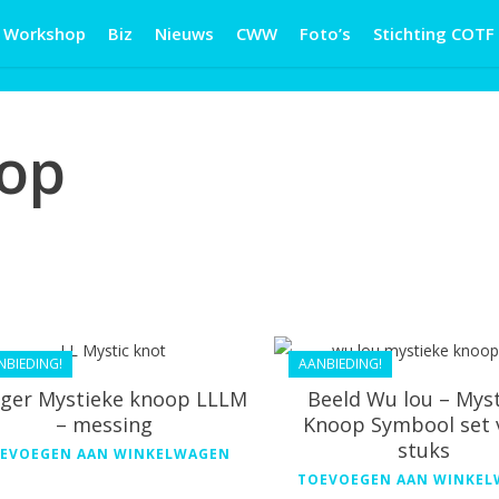
Workshop
Biz
Nieuws
CWW
Foto’s
Stichting COTF
op
€
30.99
€
54.99
€
27.89
€
49.49
NBIEDING!
AANBIEDING!
ger Mystieke knoop LLLM
Beeld Wu lou – Mys
– messing
Knoop Symbool set 
stuks
EVOEGEN AAN WINKELWAGEN
TOEVOEGEN AAN WINKE