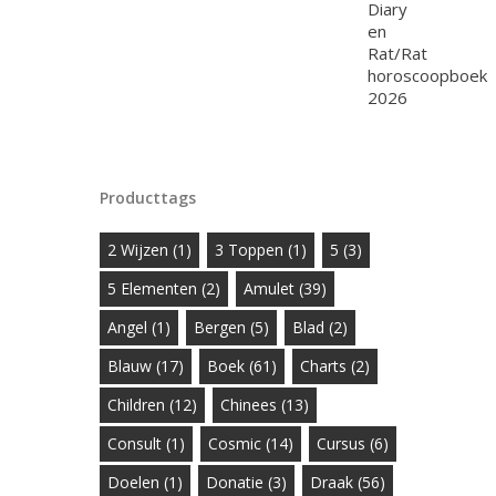
Producttags
2 Wijzen
(1)
3 Toppen
(1)
5
(3)
5 Elementen
(2)
Amulet
(39)
Angel
(1)
Bergen
(5)
Blad
(2)
Blauw
(17)
Boek
(61)
Charts
(2)
Children
(12)
Chinees
(13)
Consult
(1)
Cosmic
(14)
Cursus
(6)
Doelen
(1)
Donatie
(3)
Draak
(56)