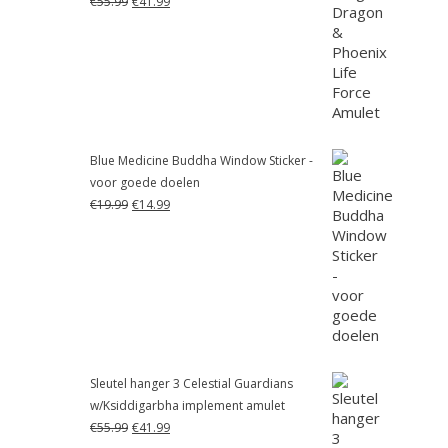
€
55.99
€
41.99
prijs
prijs
was:
is:
€55.99.
€41.99.
Blue Medicine Buddha Window Sticker -
voor goede doelen
Oorspronkelijke
Huidige
€
19.99
€
14.99
prijs
prijs
was:
is:
€19.99.
€14.99.
Sleutel hanger 3 Celestial Guardians
w/Ksiddigarbha implement amulet
Oorspronkelijke
Huidige
€
55.99
€
41.99
prijs
prijs