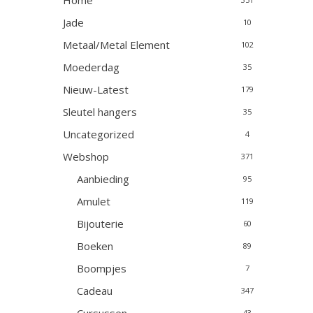
Home
Jade
10
Metaal/Metal Element
102
Moederdag
35
Nieuw-Latest
179
Sleutel hangers
35
Uncategorized
4
Webshop
371
Aanbieding
95
Amulet
119
Bijouterie
60
Boeken
89
Boompjes
7
Cadeau
347
43