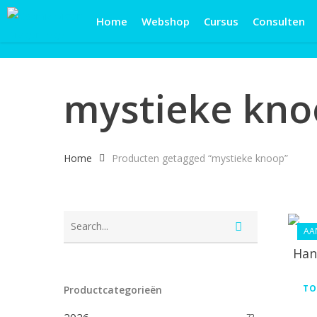
Skip
Home
Webshop
Cursus
Consulten
to
main
content
mystieke kno
Home
Producten getagged “mystieke knoop”
AA
Han
TO
Productcategorieën
72