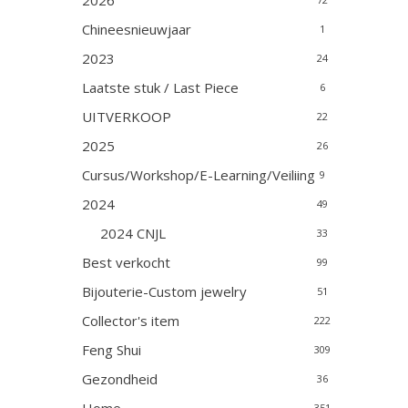
2026
Chineesnieuwjaar
1
2023
24
Laatste stuk / Last Piece
6
UITVERKOOP
22
2025
26
Cursus/Workshop/E-Learning/Veiliing
9
2024
49
2024 CNJL
33
Best verkocht
99
Bijouterie-Custom jewelry
51
Collector's item
222
Feng Shui
309
Gezondheid
36
351