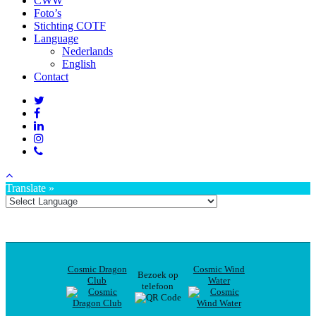
CWW
Foto’s
Stichting COTF
Language
Nederlands
English
Contact
Translate »
Cosmic Dragon
Cosmic Wind
Bezoek op
Club
Water
telefoon