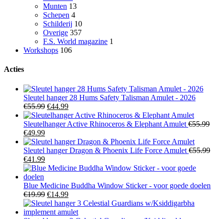
Munten
13
Schepen
4
Schilderij
10
Overige
357
F.S. World magazine
1
Workshops
106
Acties
Sleutel hanger 28 Hums Safety Talisman Amulet - 2026
Oorspronkelijke
Huidige
€
55.99
€
44.99
prijs
prijs
was:
is:
Sleutelhanger Active Rhinoceros & Elephant Amulet
€
55.99
Oorspronkelijke
Huidige
€55.99.
€44.99.
€
49.99
prijs
prijs
was:
is:
Sleutel hanger Dragon & Phoenix Life Force Amulet
€
55.99
€55.99.
Oorspronkelijke
€49.99.
Huidige
€
41.99
prijs
prijs
was:
is:
€55.99.
€41.99.
Blue Medicine Buddha Window Sticker - voor goede doelen
Oorspronkelijke
Huidige
€
19.99
€
14.99
prijs
prijs
was:
is: