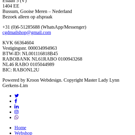
Eslaan 5 (V)
1404 EE
Bussum, Gooise Meren – Nederland
Bezoek alleen op afspraak
+31 (0)6-51285688 (WhatsApp/Messenger)
cgdmailshop@gmail.com
KVK 66364604
Vestigingsnr. 000034994963
BTW-ID: NL001116818B45
RABOBANK NL61RABO 0100943268
NL46 RABO 0105044989
BIC: RABONL2U
Powered by Kroon Webdesign. Copyright Master Lady Lynn
Gerkens-Lim
twitter
facebook
linkedin
instagram
whatsapp
Close
Home
Menu
Webshop