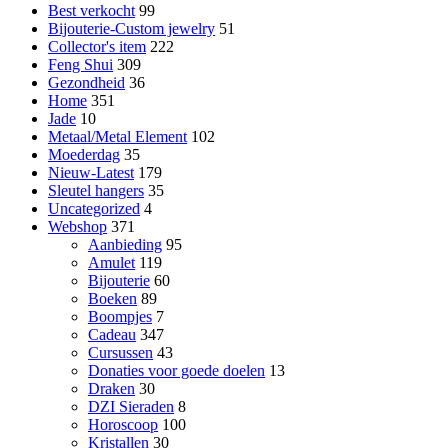
Best verkocht
99
Bijouterie-Custom jewelry
51
Collector's item
222
Feng Shui
309
Gezondheid
36
Home
351
Jade
10
Metaal/Metal Element
102
Moederdag
35
Nieuw-Latest
179
Sleutel hangers
35
Uncategorized
4
Webshop
371
Aanbieding
95
Amulet
119
Bijouterie
60
Boeken
89
Boompjes
7
Cadeau
347
Cursussen
43
Donaties voor goede doelen
13
Draken
30
DZI Sieraden
8
Horoscoop
100
Kristallen
30