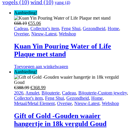
vogels
(10)
wind
(10)
yang
(4)
Aanbieding!
Oorspronkelijke
Huidige
€
68.19
€
55.06
prijs
prijs
Cadeau
,
Collector's item
,
Feng Shui
,
Gezondheid
,
Home
,
was:
is:
Overige
,
Nieuw-Latest
,
Webshop
€68.19.
€55.06.
Kuan Yin Pouring Water of Life
Plaque met stand
Toevoegen aan winkelwagen
Aanbieding!
Oorspronkelijke
Huidige
€
388.99
€
368.99
prijs
prijs
2026
,
Amulet
,
Bijouterie
,
Cadeau
,
Bijouterie-Custom jewelry
,
was:
is:
Collector's item
,
Feng Shui
,
Gezondheid
,
Home
,
€388.99.
€368.99.
Metaal/Metal Element
,
Overige
,
Nieuw-Latest
,
Webshop
Gift of Gold -Gouden waaier
hangertje in 18k verguld Goud