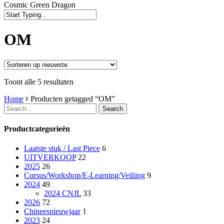
Cosmic Green Dragon
Close
Search
OM
Gesorteerd
Toont alle 5 resultaten
op
Home
Producten getagged “OM”
nieuwste
Search
Productcategorieën
Laatste stuk / Last Piece
6
UITVERKOOP
22
2025
26
Cursus/Workshop/E-Learning/Veiliing
9
2024
49
2024 CNJL
33
2026
72
Chineesnieuwjaar
1
2023
24