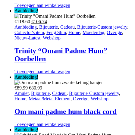
Toevoegen aan winkelwagen
Aanbieding!
Oorspronkelijke
Huidige
€
118.60
€
106.74
prijs
prijs
Aanbieding
,
Bijouterie
,
Cadeau
,
Bijouterie-Custom jewelry
,
was:
is:
Collector's item
,
Feng Shui
,
Home
,
Moederdag
,
Overige
,
€118.60.
€106.74.
Nieuw-Latest
,
Webshop
Trinity “Omani Padme Hum”
Oorbellen
Toevoegen aan winkelwagen
Aanbieding!
Oorspronkelijke
Huidige
€
89.99
€
80.99
prijs
prijs
Amulet
,
Bijouterie
,
Cadeau
,
Bijouterie-Custom jewelry
,
was:
is:
Home
,
Metaal/Metal Element
,
Overige
,
Webshop
€89.99.
€80.99.
Om mani padme hum black cord
Toevoegen aan winkelwagen
Aanbieding!