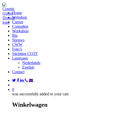
Skip
search
0
to
Menu
Home
main
Webshop
content
Cursus
Consulten
Workshop
Biz
Nieuws
CWW
Foto’s
Stichting COTF
Language
Nederlands
English
Contact
twitter
facebook
linkedin
phone
email
search
0
was successfully added to your cart.
Winkelwagen