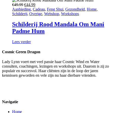
Oorspronkelijke
Huidige
€
49.99
€
44.99
prijs
prijs
Aanbieding
,
Cadeau
,
Feng Shui
,
Gezondheid
,
Home
,
was:
is:
Schilderij
,
Overige
,
Webshop
,
Workshops
€49.99.
€44.99.
Schilderij Rood Mandala Om Mani
Padme Hum
Lees verder
Cosmic Green Dragon
Lady Lynn voert met veel passie haar Cosmic Wind en Water
consulten, coachingen, lezingen en workshops uit. Daarom is zij zo
populair en succesvol. Haar cliënten zijn in de loop der jaren
kennissen geworden en vele zijn nu haar dierbare vrienden.
Navigatie
Home