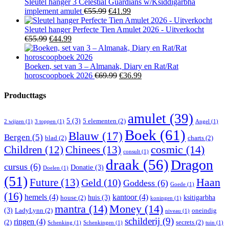
€19.99.
€14.99.
Sleutel hanger 3 Celestial Guardians w/Ksiddigarbha
Oorspronkelijke
Huidige
implement amulet
€
55.99
€
41.99
prijs
prijs
was:
is:
Sleutel hanger Perfecte Tien Amulet 2026 - Uitverkocht
Oorspronkelijke
Huidige
€55.99.
€41.99.
€
55.99
€
44.99
prijs
prijs
was:
is:
€55.99.
€44.99.
Boeken, set van 3 – Almanak, Diary en Rat/Rat
Oorspronkelijke
Huidige
horoscoopboek 2026
€
69.99
€
36.99
prijs
prijs
was:
is:
Producttags
€69.99.
€36.99.
amulet
(39)
5
(3)
5 elementen
(2)
2 wijzen
(1)
3 toppen
(1)
Angel
(1)
Boek
(61)
Blauw
(17)
Bergen
(5)
blad
(2)
charts
(2)
Children
(12)
Chinees
(13)
cosmic
(14)
consult
(1)
draak
(56)
Dragon
cursus
(6)
Donatie
(3)
Doelen
(1)
(51)
Haan
Future
(13)
Geld
(10)
Goddess
(6)
Goede
(1)
(16)
hemels
(4)
kantoor
(4)
huis
(3)
ksitigarbha
house
(2)
koningen
(1)
mantra
(14)
Money
(14)
(3)
LadyLynn
(2)
oneindig
niveau
(1)
schilderij
(9)
ringen
(4)
(2)
secrets
(2)
Schenking
(1)
Schenkingen
(1)
tuin
(1)