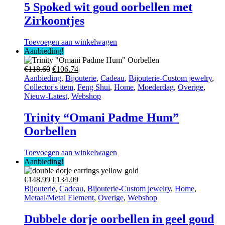
5 Spoked wit goud oorbellen met
Zirkoontjes
Toevoegen aan winkelwagen
Aanbieding!
Oorspronkelijke
Huidige
€
118.60
€
106.74
prijs
prijs
Aanbieding
,
Bijouterie
,
Cadeau
,
Bijouterie-Custom jewelry
,
was:
is:
Collector's item
,
Feng Shui
,
Home
,
Moederdag
,
Overige
,
€118.60.
€106.74.
Nieuw-Latest
,
Webshop
Trinity “Omani Padme Hum”
Oorbellen
Toevoegen aan winkelwagen
Aanbieding!
Oorspronkelijke
Huidige
€
148.99
€
134.09
prijs
prijs
Bijouterie
,
Cadeau
,
Bijouterie-Custom jewelry
,
Home
,
was:
is:
Metaal/Metal Element
,
Overige
,
Webshop
€148.99.
€134.09.
Dubbele dorje oorbellen in geel goud