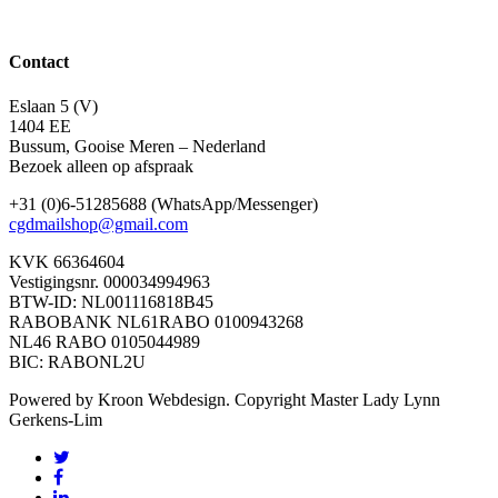
Contact
Eslaan 5 (V)
1404 EE
Bussum, Gooise Meren – Nederland
Bezoek alleen op afspraak
+31 (0)6-51285688 (WhatsApp/Messenger)
cgdmailshop@gmail.com
KVK 66364604
Vestigingsnr. 000034994963
BTW-ID: NL001116818B45
RABOBANK NL61RABO 0100943268
NL46 RABO 0105044989
BIC: RABONL2U
Powered by Kroon Webdesign. Copyright Master Lady Lynn
Gerkens-Lim
twitter
facebook
linkedin