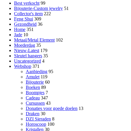
Best verkocht
99
Bijouterie-Custom jewelry
51
Collector's item
222
Feng Shui
309
Gezondheid
36
Home
351
Jade
10
Metaal/Metal Element
102
Moederdag
35
Nieuw-Latest
179
Sleutel hangers
35
Uncategorized
4
Webshop
371
Aanbieding
95
Amulet
119
Bijouterie
60
Boeken
89
Boompjes
7
Cadeau
347
Cursussen
43
Donaties voor goede doelen
13
Draken
30
DZI Sieraden
8
Horoscoop
100
Kristallen
30