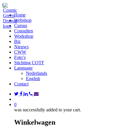
Skip
search
0
to
Menu
Home
main
Webshop
content
Cursus
Consulten
Workshop
Biz
Nieuws
CWW
Foto’s
Stichting COTF
Language
Nederlands
English
Contact
twitter
facebook
linkedin
phone
email
search
0
was successfully added to your cart.
Winkelwagen