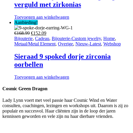
verguld met zirkonias
Toevoegen aan winkelwagen
Aanbieding!
Oorspronkelijke
Huidige
€
168.99
€
152.09
prijs
prijs
Bijouterie
,
Cadeau
,
Bijouterie-Custom jewelry
,
Home
,
was:
is:
Metaal/Metal Element
,
Overige
,
Nieuw-Latest
,
Webshop
€168.99.
€152.09.
Sieraad 9 spoked dorje zirconia
oorbellen
Toevoegen aan winkelwagen
Cosmic Green Dragon
Lady Lynn voert met veel passie haar Cosmic Wind en Water
consulten, coachingen, lezingen en workshops uit. Daarom is zij zo
populair en succesvol. Haar cliënten zijn in de loop der jaren
kennissen geworden en vele zijn nu haar dierbare vrienden.