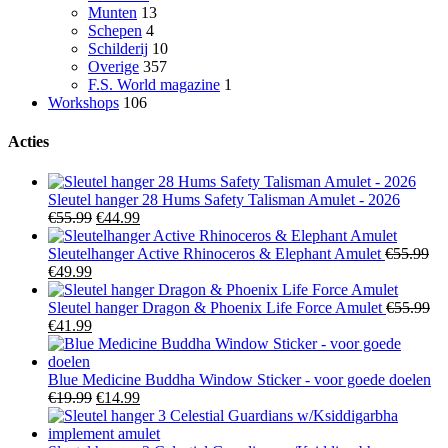
Munten
13
Schepen
4
Schilderij
10
Overige
357
F.S. World magazine
1
Workshops
106
Acties
Sleutel hanger 28 Hums Safety Talisman Amulet - 2026
Oorspronkelijke
Huidige
€
55.99
€
44.99
prijs
prijs
was:
is:
Sleutelhanger Active Rhinoceros & Elephant Amulet
€
55.99
Oorspronkelijke
Huidige
€55.99.
€44.99.
€
49.99
prijs
prijs
was:
is:
Sleutel hanger Dragon & Phoenix Life Force Amulet
€
55.99
€55.99.
Oorspronkelijke
€49.99.
Huidige
€
41.99
prijs
prijs
was:
is:
€55.99.
€41.99.
Blue Medicine Buddha Window Sticker - voor goede doelen
Oorspronkelijke
Huidige
€
19.99
€
14.99
prijs
prijs
was:
is: