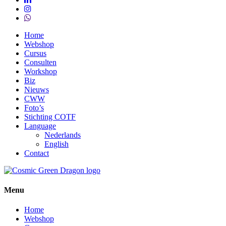
instagram
whatsapp
Close
Home
Menu
Webshop
Cursus
Consulten
Workshop
Biz
Nieuws
CWW
Foto’s
Stichting COTF
Language
Nederlands
English
Contact
Menu
Home
Webshop