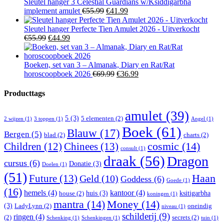
€19.99.
€14.99.
Sleutel hanger 3 Celestial Guardians w/Ksiddigarbha
Oorspronkelijke
Huidige
implement amulet
€
55.99
€
41.99
prijs
prijs
was:
is:
Sleutel hanger Perfecte Tien Amulet 2026 - Uitverkocht
Oorspronkelijke
Huidige
€55.99.
€41.99.
€
55.99
€
44.99
prijs
prijs
was:
is:
€55.99.
€44.99.
Boeken, set van 3 – Almanak, Diary en Rat/Rat
Oorspronkelijke
Huidige
horoscoopboek 2026
€
69.99
€
36.99
prijs
prijs
was:
is:
Producttags
€69.99.
€36.99.
amulet
(39)
5
(3)
5 elementen
(2)
2 wijzen
(1)
3 toppen
(1)
Angel
(1)
Boek
(61)
Blauw
(17)
Bergen
(5)
blad
(2)
charts
(2)
Children
(12)
Chinees
(13)
cosmic
(14)
consult
(1)
draak
(56)
Dragon
cursus
(6)
Donatie
(3)
Doelen
(1)
(51)
Haan
Future
(13)
Geld
(10)
Goddess
(6)
Goede
(1)
(16)
hemels
(4)
kantoor
(4)
huis
(3)
ksitigarbha
house
(2)
koningen
(1)
mantra
(14)
Money
(14)
(3)
LadyLynn
(2)
oneindig
niveau
(1)
schilderij
(9)
ringen
(4)
(2)
secrets
(2)
Schenking
(1)
Schenkingen
(1)
tuin
(1)