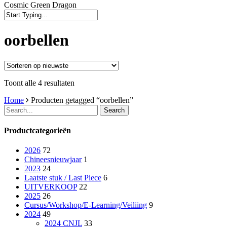
Cosmic Green Dragon
Close
Search
oorbellen
Gesorteerd
Toont alle 4 resultaten
op
Home
Producten getagged “oorbellen”
nieuwste
Search
Productcategorieën
2026
72
Chineesnieuwjaar
1
2023
24
Laatste stuk / Last Piece
6
UITVERKOOP
22
2025
26
Cursus/Workshop/E-Learning/Veiliing
9
2024
49
2024 CNJL
33